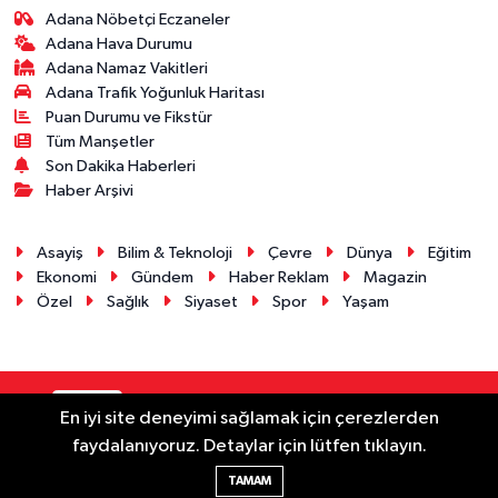
Adana Nöbetçi Eczaneler
Adana Hava Durumu
Adana Namaz Vakitleri
Adana Trafik Yoğunluk Haritası
Puan Durumu ve Fikstür
Tüm Manşetler
Son Dakika Haberleri
Haber Arşivi
Asayiş
Bilim & Teknoloji
Çevre
Dünya
Eğitim
Ekonomi
Gündem
Haber Reklam
Magazin
Özel
Sağlık
Siyaset
Spor
Yaşam
RSS
Copyright © 2025. Her hakkı saklıdır.
En iyi site deneyimi sağlamak için çerezlerden
faydalanıyoruz. Detaylar için lütfen tıklayın.
Haber Yazılımı:
TE Bilişim
TAMAM