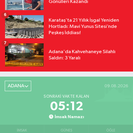
Gönülleri Kazandı
6
Karataş’ta 21 Yıllık İşgal Yeniden
Hortladı: Mavi Yunus Sitesi’nde
Peşkeş İddiası!
7
Adana'da Kahvehaneye Silahlı
Saldırı: 3 Yaralı
ADANA
09.08.2026
SONRAKI VAKTE KALAN
05:12
İmsak Namazı
İMSAK
GÜNEŞ
ÖĞLE