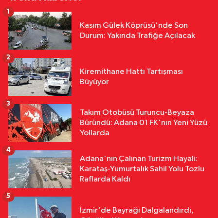
1
Yurttan
Kasım Gülek Köprüsü'nde Son
18:12
Sivas'ta Buğday Tarlasında
Durum: Yakında Trafiğe Açılacak
Yangın: 20 Dönüm Alan Küle Döndü
2
Yurttan
Kiremithane Hattı Tartışması
18:11
Çalıntı Araçla 10 Kilometre
Büyüyor
Kaçtı, 380 Bin TL Ceza Yedi
3
Takım Otobüsü Turuncu-Beyaza
Yurttan
Büründü: Adana 01 FK'nın Yeni Yüzü
18:10
Kar Maskeleriyle Araç Soyan
Yollarda
5 Şüpheli Yakalandı
4
Adana'nın Çalınan Turizm Hayali:
Karataş-Yumurtalık Sahil Yolu Tozlu
Raflarda Kaldı
5
İzmir'de Bayrağı Dalgalandırdı,