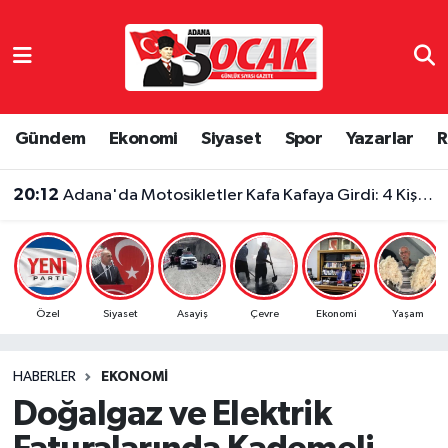
Asayiş
Adana Nöbetçi Eczaneler
Bilim & Teknoloji
Adana Hava Durumu
Gündem
Ekonomi
Siyaset
Spor
Yazarlar
R
Çevre
Adana Namaz Vakitleri
20:12
Adana'da Motosikletler Kafa Kafaya Girdi: 4 Kişi Yaralandı
Dünya
Adana Trafik Yoğunluk Haritası
Eğitim
Süper Lig Puan Durumu ve Fikstür
Özel
Siyaset
Asayiş
Çevre
Ekonomi
Yaşam
Ekonomi
Tüm Manşetler
HABERLER
EKONOMI
Gündem
Son Dakika Haberleri
Doğalgaz ve Elektrik
Haber Reklam
Haber Arşivi