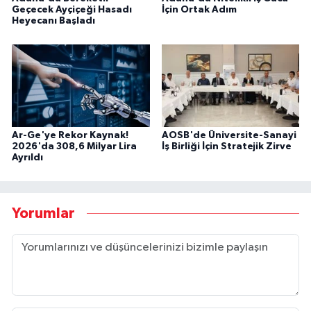
Geçecek Ayçiçeği Hasadı
İçin Ortak Adım
Heyecanı Başladı
Ar-Ge'ye Rekor Kaynak!
AOSB'de Üniversite-Sanayi
2026'da 308,6 Milyar Lira
İş Birliği İçin Stratejik Zirve
Ayrıldı
Yorumlar