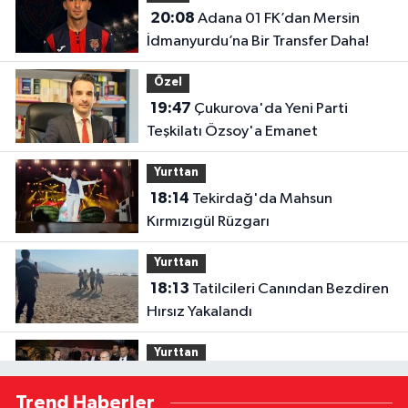
20:08
Adana 01 FK’dan Mersin
İdmanyurdu’na Bir Transfer Daha!
Özel
19:47
Çukurova'da Yeni Parti
Teşkilatı Özsoy'a Emanet
Yurttan
18:14
Tekirdağ'da Mahsun
Kırmızıgül Rüzgarı
Yurttan
18:13
Tatilcileri Canından Bezdiren
Hırsız Yakalandı
Yurttan
18:12
Bakan Şimşek, Gercüş'te
Trend Haberler
Toplu Açılış Törenine Katıldı