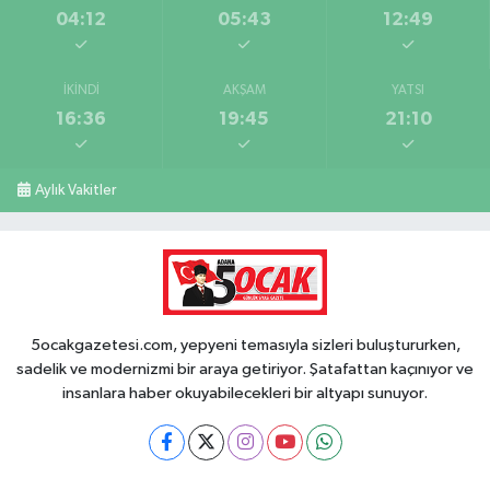
04:12
05:43
12:49
İKINDI
AKŞAM
YATSI
16:36
19:45
21:10
Aylık Vakitler
5ocakgazetesi.com, yepyeni temasıyla sizleri buluştururken,
sadelik ve modernizmi bir araya getiriyor. Şatafattan kaçınıyor ve
insanlara haber okuyabilecekleri bir altyapı sunuyor.