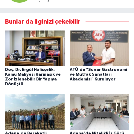
Bunlar da ilginizi çekebilir
Doç. Dr. Ergül Halisçelik:
ATÜ'de "Sunar Gastronomi
Kamu Maliyesi Karmaşık ve
ve Mutfak Sanatları
Zor İzlenebilir Bir Yapıya
Akademisi" Kuruluyor
Dönüştü
Adana'da Bereketli
Adana'da Nitelikli İş Gücü