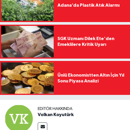
Adana’da Plastik Atık Alarmı
SGK Uzmanı Dilek Ete'den
Emeklilere Kritik Uyarı
Ünlü Ekonomistten Altın İçin Yıl
Sonu Piyasa Analizi
EDITÖR HAKKINDA
Volkan Koyutürk