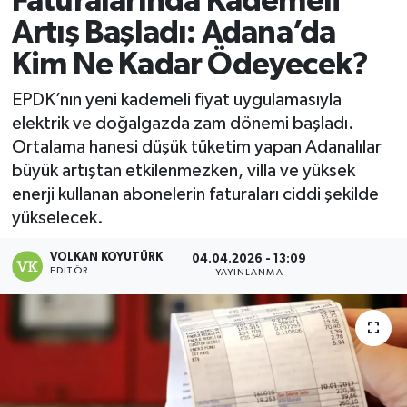
Faturalarında Kademeli
Artış Başladı: Adana’da
Magazin
Kim Ne Kadar Ödeyecek?
Özel
EPDK’nın yeni kademeli fiyat uygulamasıyla
elektrik ve doğalgazda zam dönemi başladı.
Resmi İlanlar
Ortalama hanesi düşük tüketim yapan Adanalılar
büyük artıştan etkilenmezken, villa ve yüksek
Sağlık
enerji kullanan abonelerin faturaları ciddi şekilde
yükselecek.
Siyaset
VOLKAN KOYUTÜRK
04.04.2026 - 13:09
Spor
EDITÖR
YAYINLANMA
Yaşam
Yerel Yönetimler
Yurttan