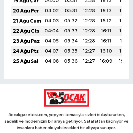
19 Ağu Çar
04:00
05:31
12:28
16:13
19:17
20 Ağu Per
04:02
05:31
12:28
16:13
19:15
21 Ağu Cum
04:03
05:32
12:28
16:12
19:14
22 Ağu Cts
04:04
05:33
12:28
16:11
19:12
23 Ağu Paz
04:05
05:34
12:28
16:11
19:11
24 Ağu Pts
04:07
05:35
12:27
16:10
19:10
25 Ağu Sal
04:08
05:36
12:27
16:09
19:08
5ocakgazetesi.com, yepyeni temasıyla sizleri buluştururken,
sadelik ve modernizmi bir araya getiriyor. Şatafattan kaçınıyor ve
insanlara haber okuyabilecekleri bir altyapı sunuyor.