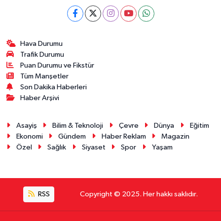
Hava Durumu
Trafik Durumu
Puan Durumu ve Fikstür
Tüm Manşetler
Son Dakika Haberleri
Haber Arşivi
Asayiş
Bilim & Teknoloji
Çevre
Dünya
Eğitim
Ekonomi
Gündem
Haber Reklam
Magazin
Özel
Sağlık
Siyaset
Spor
Yaşam
RSS
Copyright © 2025. Her hakkı saklıdır.