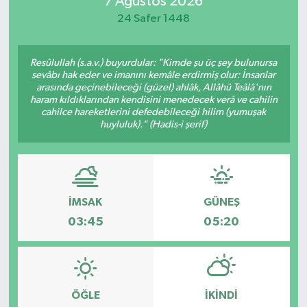
7 Ağustos 2026
24 Safer 1448
Magazin
Özel
Resûlullah (s.a.v.) buyurdular: "Kimde şu üç şey bulunursa
sevâbı hak eder ve imanını kemâle erdirmiş olur: İnsanlar
arasında geçinebileceği (güzel) ahlâk, Allâhü Teâlâ'nın
Resmi İlanlar
haram kıldıklarından kendisini menedecek verâ ve cahilin
cahilce hareketlerini defedebileceği hilim (yumuşak
huyluluk)." (Hadis-i şerif)
Sağlık
Siyaset
Spor
İMSAK
GÜNEŞ
03:45
05:20
Yaşam
Yerel Yönetimler
ÖĞLE
İKINDI
Yurttan