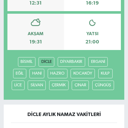
12:31
16:19
AKŞAM
YATSI
19:31
21:00
BİSMİL
DİCLE
DİYARBAKIR
ERGANİ
EĞİL
HANİ
HAZRO
KOCAKÖY
KULP
LİCE
SİLVAN
ÇERMİK
ÇINAR
ÇÜNGÜŞ
DİCLE AYLIK NAMAZ VAKITLERI