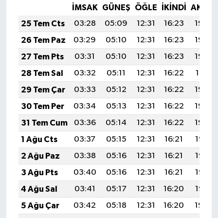
İMSAK
GÜNEŞ
ÖĞLE
İKINDI
AKŞA
25 Tem Cts
03:28
05:09
12:31
16:23
19:44
26 Tem Paz
03:29
05:10
12:31
16:23
19:43
27 Tem Pts
03:31
05:10
12:31
16:23
19:42
28 Tem Sal
03:32
05:11
12:31
16:22
19:41
29 Tem Çar
03:33
05:12
12:31
16:22
19:40
30 Tem Per
03:34
05:13
12:31
16:22
19:40
31 Tem Cum
03:36
05:14
12:31
16:22
19:39
1 Ağu Cts
03:37
05:15
12:31
16:21
19:38
2 Ağu Paz
03:38
05:16
12:31
16:21
19:37
3 Ağu Pts
03:40
05:16
12:31
16:21
19:36
4 Ağu Sal
03:41
05:17
12:31
16:20
19:35
5 Ağu Çar
03:42
05:18
12:31
16:20
19:34