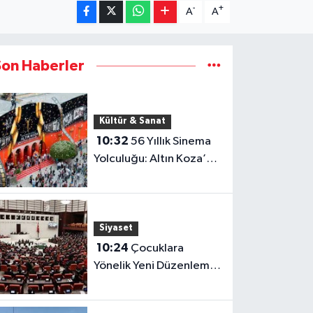
-
+
A
A
Son Haberler
Kültür & Sanat
10:32
56 Yıllık Sinema
Yolculuğu: Altın Koza’nın
Adana’dan Dünyaya
Uzanan Hikâyesi
Siyaset
10:24
Çocuklara
Yönelik Yeni Düzenleme
Yasalaştı! Cezalarda
Önemli Değişiklik