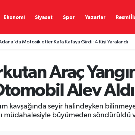
Ekonomi
Siyaset
Spor
Yazarlar
Resmi İl
Adana'da Motosikletler Kafa Kafaya Girdi: 4 Kişi Yaralandı
kutan Araç Yangı
tomobil Alev Aldı
 kavşağında seyir halindeyken bilinmeyen
hızlı müdahalesiyle büyümeden söndürüldü 