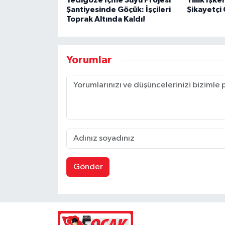
Şantiyesinde Göçük: İşçileri
Şikayetçi
Toprak Altında Kaldı!
Yorumlar
Gönder