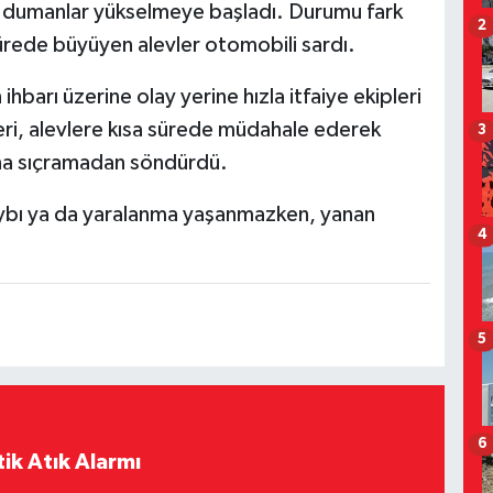
ı dumanlar yükselmeye başladı. Durumu fark
2
ürede büyüyen alevler otomobili sardı.
barı üzerine olay yerine hızla itfaiye ekipleri
leri, alevlere kısa sürede müdahale ederek
3
ına sıçramadan söndürdü.
aybı ya da yaralanma yaşanmazken, yanan
4
5
6
ik Atık Alarmı