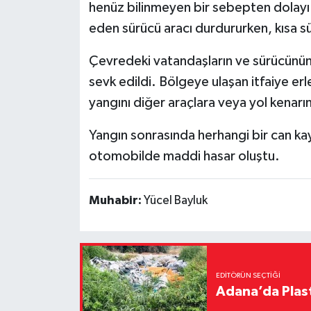
henüz bilinmeyen bir sebepten dolay
eden sürücü aracı durdururken, kısa s
Çevredeki vatandaşların ve sürücünün ih
sevk edildi. Bölgeye ulaşan itfaiye er
yangını diğer araçlara veya yol kenar
Yangın sonrasında herhangi bir can k
otomobilde maddi hasar oluştu.
Muhabir:
Yücel Bayluk
EDITÖRÜN SEÇTIĞI
Adana’da Plast