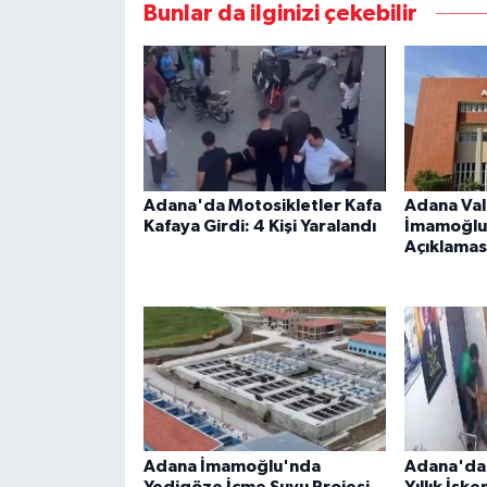
Bunlar da ilginizi çekebilir
Adana'da Motosikletler Kafa
Adana Val
Kafaya Girdi: 4 Kişi Yaralandı
İmamoğlu
Açıklamas
Adana İmamoğlu'nda
Adana'da 
Yedigöze İçme Suyu Projesi
Yıllık İşk