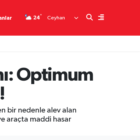
°
24
anlar
Ceyhan
nı: Optimum
!
 bir nedenle alev alan
ve araçta maddi hasar