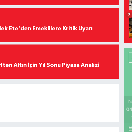
7
ek Ete'den Emeklilere Kritik Uyarı
en Altın İçin Yıl Sonu Piyasa Analizi
İM
04