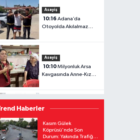
Asayiş
10:16
Adana’da
Otoyolda Akılalmaz
Hırsızlık! Ardından Gelip
“Hırsız Çok” Dedi
Asayiş
10:10
Milyonluk Arsa
Kavgasında Anne-Kız
Yüzleşti
Yaşam
Trend Haberler
10:04
Süreyya Yavuz
Şehit Ailelerini Yalnız
Kasım Gülek
Köprüsü'nde Son
Bırakmadı
Durum: Yakında Trafiğe