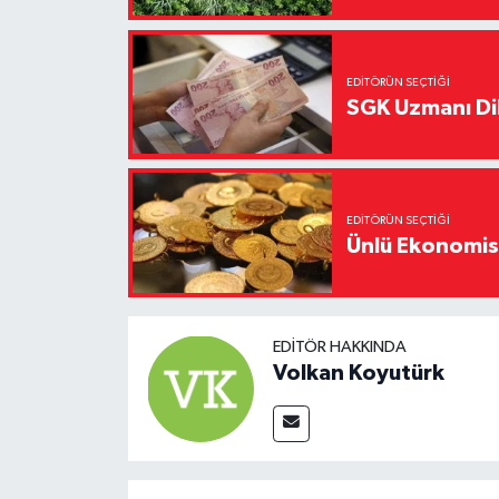
EDITÖRÜN SEÇTIĞI
SGK Uzmanı Dil
EDITÖRÜN SEÇTIĞI
Ünlü Ekonomistt
EDITÖR HAKKINDA
Volkan Koyutürk