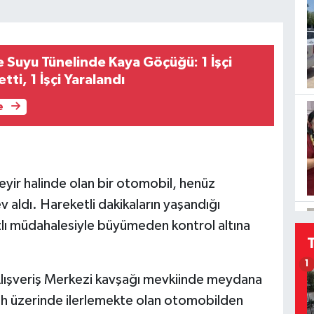
 Suyu Tünelinde Kaya Göçüğü: 1 İşçi
tti, 1 İşçi Yaralandı
e
yir halinde olan bir otomobil, henüz
 aldı. Hareketli dakikaların yaşandığı
ızlı müdahalesiyle büyümeden kontrol altına
1
ışveriş Merkezi kavşağı mevkiinde meydana
gah üzerinde ilerlemekte olan otomobilden