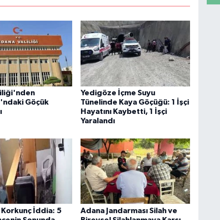
iliği'nden
Yedigöze İçme Suyu
'ndaki Göçük
Tünelinde Kaya Göçüğü: 1 İşçi
ı
Hayatını Kaybetti, 1 İşçi
Yaralandı
Korkunç İddia: 5
Adana Jandarması Silah ve
encenin Sonunda
Bireysel Silahlanmaya Karşı