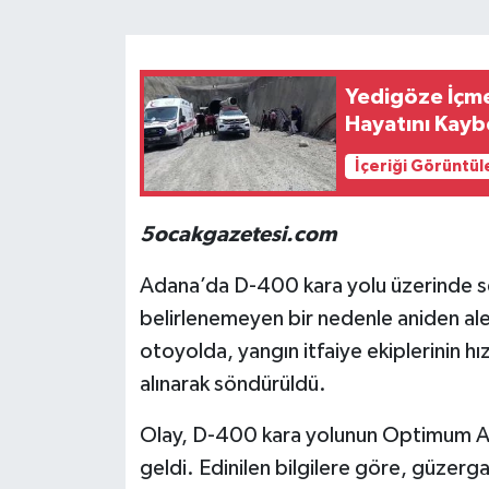
Yedigöze İçme
Hayatını Kaybe
İçeriği Görüntül
5ocakgazetesi.com
Adana’da D-400 kara yolu üzerinde se
belirlenemeyen bir nedenle aniden alev
otoyolda, yangın itfaiye ekiplerinin h
alınarak söndürüldü.
Olay, D-400 kara yolunun Optimum Al
geldi. Edinilen bilgilere göre, güzer