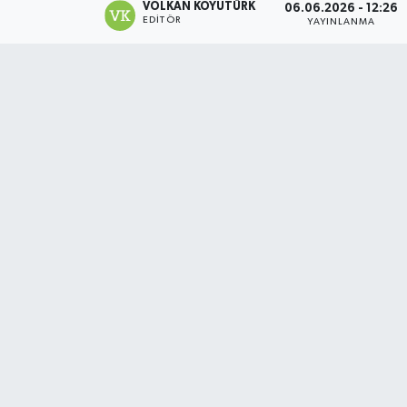
VOLKAN KOYUTÜRK
06.06.2026 - 12:26
EDITÖR
YAYINLANMA
Magazin
Özel
Resmi İlanlar
Sağlık
Siyaset
Spor
Yaşam
Yerel Yönetimler
Yurttan