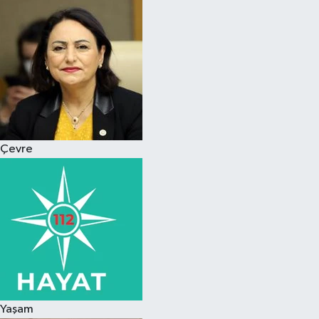
Magazin
Özel
Resmi İlanlar
Sağlık
Çevre
Siyaset
Spor
Yaşam
Yerel Yönetimler
Yaşam
Yurttan