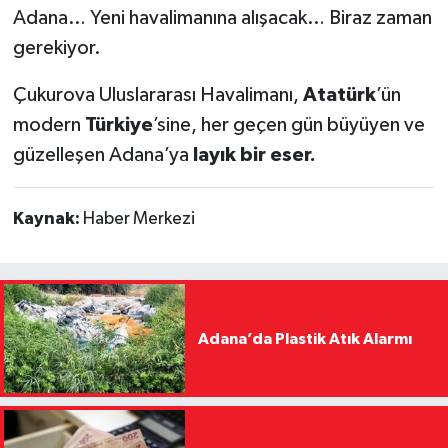
Adana… Yeni havalimanına alışacak… Biraz zaman
gerekiyor.
Çukurova Uluslararası Havalimanı,
Atatürk
’ün
modern
Türkiye
’sine, her geçen gün büyüyen ve
güzelleşen Adana’ya
layık bir eser.
Kaynak:
Haber Merkezi
Adana’da Plastik Atık Alarmı