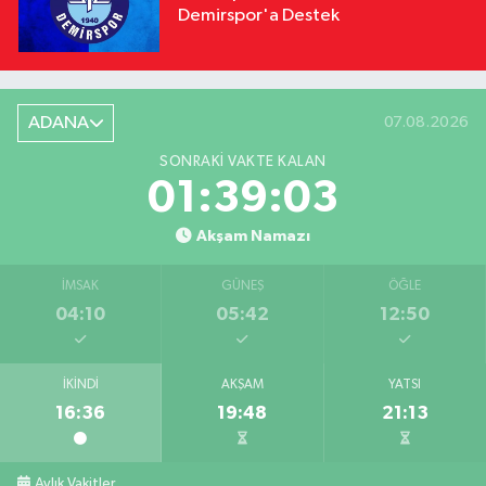
Demirspor'a Destek
ADANA
07.08.2026
SONRAKI VAKTE KALAN
01:39:01
Akşam Namazı
İMSAK
GÜNEŞ
ÖĞLE
04:10
05:42
12:50
İKINDI
AKŞAM
YATSI
16:36
19:48
21:13
Aylık Vakitler