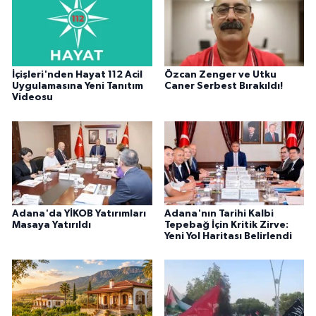
İçişleri'nden Hayat 112 Acil
Özcan Zenger ve Utku
Uygulamasına Yeni Tanıtım
Caner Serbest Bırakıldı!
Videosu
Adana'da YİKOB Yatırımları
Adana'nın Tarihi Kalbi
Masaya Yatırıldı
Tepebağ İçin Kritik Zirve:
Yeni Yol Haritası Belirlendi