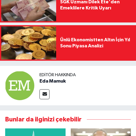
SGK Uzmanı Dilek Ete'den
Emeklilere Kritik Uyarı
Ünlü Ekonomistten Altın İçin Yıl
Sonu Piyasa Analizi
EDITÖR HAKKINDA
Eda Mamuk
Bunlar da ilginizi çekebilir