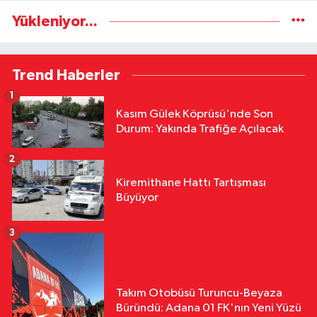
Yükleniyor...
Trend Haberler
1
Kasım Gülek Köprüsü'nde Son
Durum: Yakında Trafiğe Açılacak
2
Kiremithane Hattı Tartışması
Büyüyor
3
Takım Otobüsü Turuncu-Beyaza
Büründü: Adana 01 FK'nın Yeni Yüzü