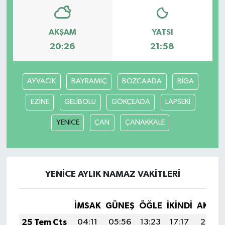
AKŞAM
YATSI
20:26
21:58
AYVACIK
BAYRAMİÇ
BOZCAADA
BİGA
EZİNE
GELİBOLU
GÖKÇEADA
LAPSEKİ
YENİCE
ÇAN
ÇANAKKALE
YENİCE AYLIK NAMAZ VAKITLERI
İMSAK
GÜNEŞ
ÖĞLE
İKINDI
AKŞA
25 Tem Cts
04:11
05:56
13:23
17:17
20:39