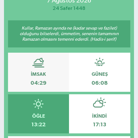
7 Ağustos 2026
24 Safer 1448
Magazin
Özel
Kullar, Ramazan ayında ne (kadar sevap ve fazilet)
olduğunu bilselerdi, ümmetim, senenin tamamının
Ramazan olmasını temenni ederdi. (Hadis-i şerif)
Resmi İlanlar
Sağlık
Siyaset
İMSAK
GÜNEŞ
04:29
06:08
Spor
Yaşam
ÖĞLE
İKINDI
Yerel Yönetimler
13:22
17:13
Yurttan