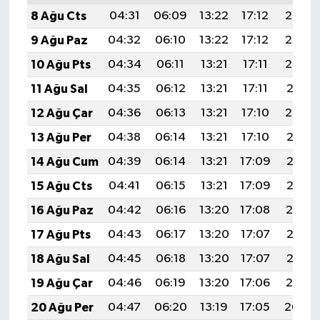
8 Ağu Cts
04:31
06:09
13:22
17:12
20:25
9 Ağu Paz
04:32
06:10
13:22
17:12
20:23
10 Ağu Pts
04:34
06:11
13:21
17:11
20:22
11 Ağu Sal
04:35
06:12
13:21
17:11
20:21
12 Ağu Çar
04:36
06:13
13:21
17:10
20:20
13 Ağu Per
04:38
06:14
13:21
17:10
20:18
14 Ağu Cum
04:39
06:14
13:21
17:09
20:17
15 Ağu Cts
04:41
06:15
13:21
17:09
20:16
16 Ağu Paz
04:42
06:16
13:20
17:08
20:14
17 Ağu Pts
04:43
06:17
13:20
17:07
20:13
18 Ağu Sal
04:45
06:18
13:20
17:07
20:12
19 Ağu Çar
04:46
06:19
13:20
17:06
20:10
20 Ağu Per
04:47
06:20
13:19
17:05
20:09