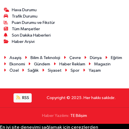
Hava Durumu
Trafik Durumu
Puan Durumu ve Fikstür
Tüm Manşetler
Son Dakika Haberleri
Haber Arşivi
Asayiş
Bilim & Teknoloji
Çevre
Dünya
Eğitim
Ekonomi
Gündem
Haber Reklam
Magazin
Özel
Sağlık
Siyaset
Spor
Yaşam
RSS
Copyright © 2025. Her hakkı saklıdır.
Haber Yazılımı:
TE Bilişim
En iyi site deneyimi sağlamak için çerezlerden