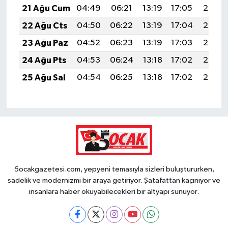
21 Ağu Cum
04:49
06:21
13:19
17:05
20:07
22 Ağu Cts
04:50
06:22
13:19
17:04
20:06
23 Ağu Paz
04:52
06:23
13:19
17:03
20:05
24 Ağu Pts
04:53
06:24
13:18
17:02
20:03
25 Ağu Sal
04:54
06:25
13:18
17:02
20:02
5ocakgazetesi.com, yepyeni temasıyla sizleri buluştururken,
sadelik ve modernizmi bir araya getiriyor. Şatafattan kaçınıyor ve
insanlara haber okuyabilecekleri bir altyapı sunuyor.