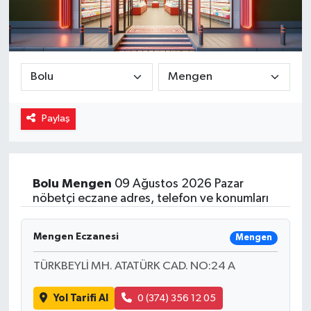
Magazin
Özel
Resmi İlanlar
Paylaş
Sağlık
Siyaset
Bolu
Mengen
09 Ağustos 2026 Pazar
nöbetçi eczane adres, telefon ve konumları
Spor
Yaşam
Mengen Eczanesi
Mengen
TÜRKBEYLİ MH. ATATÜRK CAD. NO:24 A
Yerel Yönetimler
Yol Tarifi Al
0 (374) 356 12 05
Yurttan