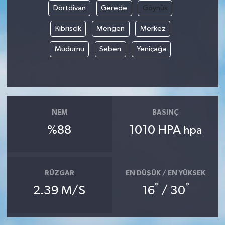
Dörtdivan
Gerede
Göynük
Kıbrıscık
Mengen
Merkez
Mudurnu
Seben
Yeniçağa
NEM
BASINÇ
%88
1010 HPA
hpa
RÜZGAR
EN DÜŞÜK / EN YÜKSEK
°
°
2.39 M/S
16
/ 30