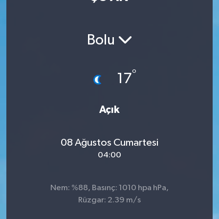
Magazin
Bolu
Özel
Resmi İlanlar
°
17
Sağlık
Açık
Siyaset
08 Ağustos Cumartesi
Spor
04:00
Yaşam
Nem: %88, Basınç: 1010 hpa hPa,
Yerel Yönetimler
Rüzgar: 2.39 m/s
Yurttan