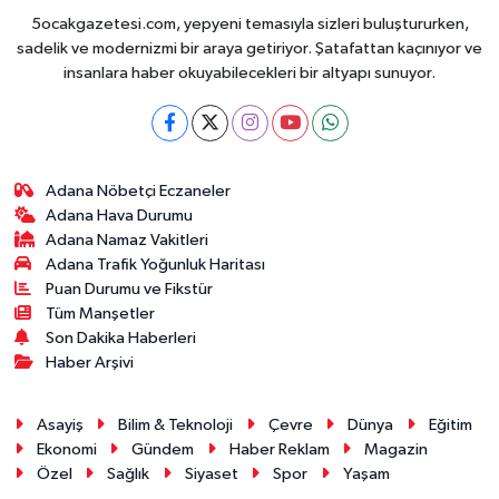
5ocakgazetesi.com, yepyeni temasıyla sizleri buluştururken,
sadelik ve modernizmi bir araya getiriyor. Şatafattan kaçınıyor ve
insanlara haber okuyabilecekleri bir altyapı sunuyor.
Adana Nöbetçi Eczaneler
Adana Hava Durumu
Adana Namaz Vakitleri
Adana Trafik Yoğunluk Haritası
Puan Durumu ve Fikstür
Tüm Manşetler
Son Dakika Haberleri
Haber Arşivi
Asayiş
Bilim & Teknoloji
Çevre
Dünya
Eğitim
Ekonomi
Gündem
Haber Reklam
Magazin
Özel
Sağlık
Siyaset
Spor
Yaşam