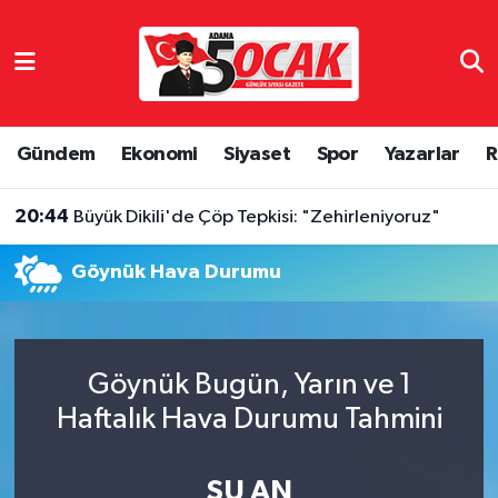
Asayiş
Adana Nöbetçi Eczaneler
Bilim & Teknoloji
Adana Hava Durumu
Gündem
Ekonomi
Siyaset
Spor
Yazarlar
R
Çevre
Adana Namaz Vakitleri
20:44
Büyük Dikili'de Çöp Tepkisi: "Zehirleniyoruz"
Dünya
Adana Trafik Yoğunluk Haritası
Göynük Hava Durumu
Eğitim
Süper Lig Puan Durumu ve Fikstür
Ekonomi
Tüm Manşetler
Göynük Bugün, Yarın ve 1
Haftalık Hava Durumu Tahmini
Gündem
Son Dakika Haberleri
Haber Reklam
Haber Arşivi
ŞU AN