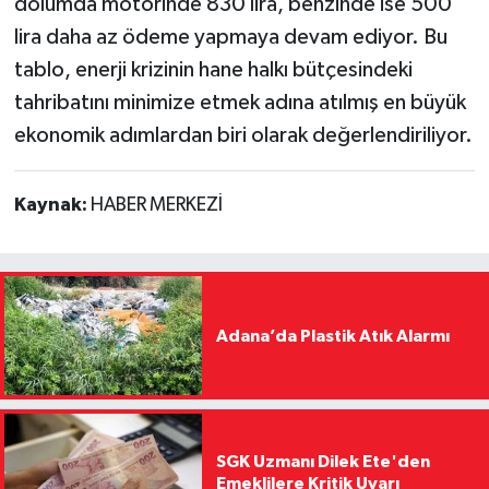
dolumda motorinde 830 lira, benzinde ise 500
lira daha az ödeme yapmaya devam ediyor. Bu
tablo, enerji krizinin hane halkı bütçesindeki
tahribatını minimize etmek adına atılmış en büyük
ekonomik adımlardan biri olarak değerlendiriliyor.
Kaynak:
HABER MERKEZİ
Adana’da Plastik Atık Alarmı
SGK Uzmanı Dilek Ete'den
Emeklilere Kritik Uyarı