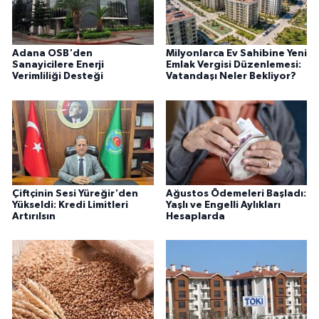
Adana OSB'den
Milyonlarca Ev Sahibine Yeni
Sanayicilere Enerji
Emlak Vergisi Düzenlemesi:
Verimliliği Desteği
Vatandaşı Neler Bekliyor?
Çiftçinin Sesi Yüreğir'den
Ağustos Ödemeleri Başladı:
Yükseldi: Kredi Limitleri
Yaşlı ve Engelli Aylıkları
Artırılsın
Hesaplarda