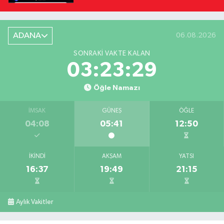
ADANA
06.08.2026
SONRAKI VAKTE KALAN
03:23:27
Öğle Namazı
İMSAK
GÜNEŞ
ÖĞLE
04:08
05:41
12:50
İKINDI
AKŞAM
YATSI
16:37
19:49
21:15
Aylık Vakitler