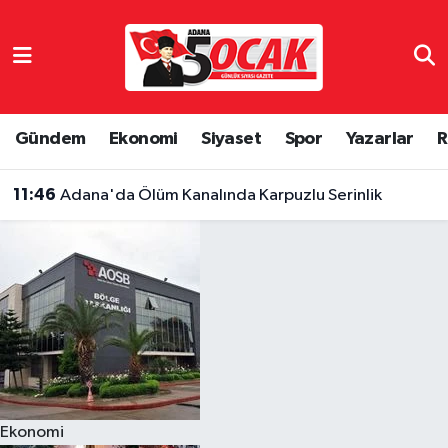
Asayiş
Hava Durumu
Bilim & Teknoloji
Trafik Durumu
Gündem
Ekonomi
Siyaset
Spor
Yazarlar
R
Çevre
Süper Lig Puan Durumu ve Fikstür
11:46
Adana'da Ölüm Kanalında Karpuzlu Serinlik
Dünya
Tüm Manşetler
Eğitim
Son Dakika Haberleri
Ekonomi
Haber Arşivi
Gündem
Ekonomi
Haber Reklam