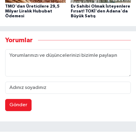
TMO'dan Üreticilere 29,5
Ev Sahibi Olmak İsteyenlere
Milyar Liralık Hububat
Fırsat! TOKİ'den Adana'da
Ödemesi
Büyük Satış
Yorumlar
Gönder