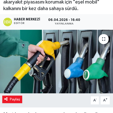
akaryakıt piyasasını korumak için "eşel mobil"
kalkanını bir kez daha sahaya sürdü.
HABER MERKEZI
06.04.2026 - 16:40
EDITÖR
YAYINLANMA
Paylaş
-
+
A
A