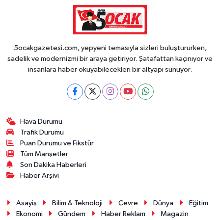
5ocakgazetesi.com, yepyeni temasıyla sizleri buluştururken,
sadelik ve modernizmi bir araya getiriyor. Şatafattan kaçınıyor ve
insanlara haber okuyabilecekleri bir altyapı sunuyor.
Hava Durumu
Trafik Durumu
Puan Durumu ve Fikstür
Tüm Manşetler
Son Dakika Haberleri
Haber Arşivi
Asayiş
Bilim & Teknoloji
Çevre
Dünya
Eğitim
Ekonomi
Gündem
Haber Reklam
Magazin