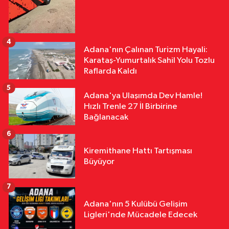
4
Adana'nın Çalınan Turizm Hayali:
Karataş-Yumurtalık Sahil Yolu Tozlu
Raflarda Kaldı
5
Adana'ya Ulaşımda Dev Hamle!
Hızlı Trenle 27 İl Birbirine
Bağlanacak
6
Kiremithane Hattı Tartışması
Büyüyor
7
Adana'nın 5 Kulübü Gelişim
Ligleri'nde Mücadele Edecek