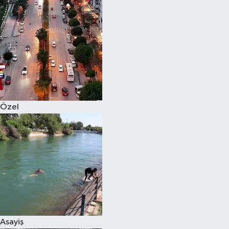
Magazin
Özel
Resmi İlanlar
Sağlık
Özel
Siyaset
Spor
Yaşam
Yerel Yönetimler
Asayiş
Yurttan