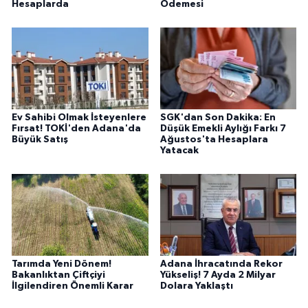
Hesaplarda
Ödemesi
Ev Sahibi Olmak İsteyenlere
SGK'dan Son Dakika: En
Fırsat! TOKİ'den Adana'da
Düşük Emekli Aylığı Farkı 7
Büyük Satış
Ağustos'ta Hesaplara
Yatacak
Tarımda Yeni Dönem!
Adana İhracatında Rekor
Bakanlıktan Çiftçiyi
Yükseliş! 7 Ayda 2 Milyar
İlgilendiren Önemli Karar
Dolara Yaklaştı