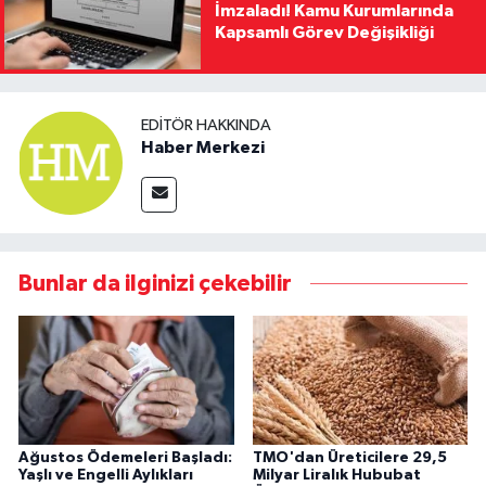
İmzaladı! Kamu Kurumlarında
Kapsamlı Görev Değişikliği
EDITÖR HAKKINDA
Haber Merkezi
Bunlar da ilginizi çekebilir
Ağustos Ödemeleri Başladı:
TMO'dan Üreticilere 29,5
Yaşlı ve Engelli Aylıkları
Milyar Liralık Hububat