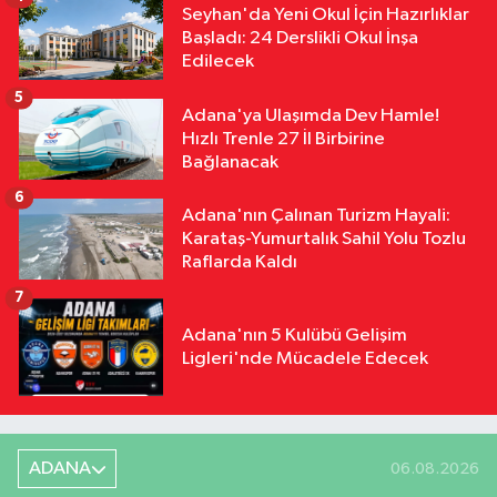
Seyhan'da Yeni Okul İçin Hazırlıklar
Başladı: 24 Derslikli Okul İnşa
Edilecek
5
Adana'ya Ulaşımda Dev Hamle!
Hızlı Trenle 27 İl Birbirine
Bağlanacak
6
Adana'nın Çalınan Turizm Hayali:
Karataş-Yumurtalık Sahil Yolu Tozlu
Raflarda Kaldı
7
Adana'nın 5 Kulübü Gelişim
Ligleri'nde Mücadele Edecek
ADANA
06.08.2026