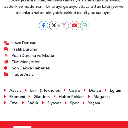
5ocakgazetesi.com, yepyeni temasıyla sizleri buluştururken,
sadelik ve modernizmi bir araya getiriyor. Şatafattan kaçınıyor ve
insanlara haber okuyabilecekleri bir altyapı sunuyor.
Hava Durumu
Trafik Durumu
Puan Durumu ve Fikstür
Tüm Manşetler
Son Dakika Haberleri
Haber Arşivi
Asayiş
Bilim & Teknoloji
Çevre
Dünya
Eğitim
Ekonomi
Gündem
Haber Reklam
Magazin
Özel
Sağlık
Siyaset
Spor
Yaşam