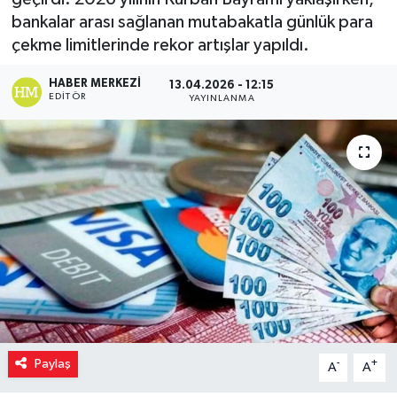
bankalar arası sağlanan mutabakatla günlük para
çekme limitlerinde rekor artışlar yapıldı.
HABER MERKEZI
13.04.2026 - 12:15
EDITÖR
YAYINLANMA
Paylaş
-
+
A
A