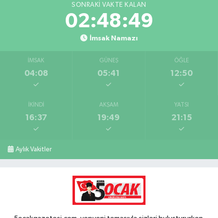
SONRAKI VAKTE KALAN
02:48:48
İmsak Namazı
İMSAK
GÜNEŞ
ÖĞLE
04:08
05:41
12:50
İKINDI
AKŞAM
YATSI
16:37
19:49
21:15
Aylık Vakitler