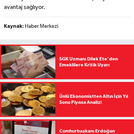
avantaj sağlıyor.
Kaynak:
Haber Merkezi
SGK Uzmanı Dilek Ete'den
Emeklilere Kritik Uyarı
Ünlü Ekonomistten Altın İçin Yıl
Sonu Piyasa Analizi
Cumhurbaşkanı Erdoğan