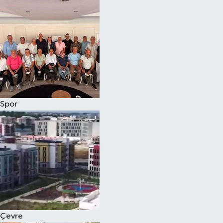
Magazin
Özel
Resmi İlanlar
Sağlık
Spor
Siyaset
Spor
Yaşam
Yerel Yönetimler
Çevre
Yurttan