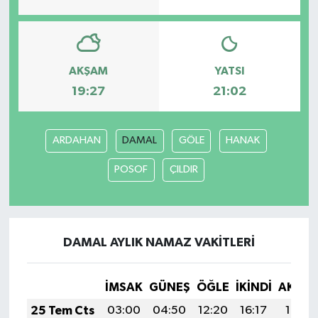
AKŞAM
YATSI
19:27
21:02
ARDAHAN
DAMAL
GÖLE
HANAK
POSOF
ÇILDIR
DAMAL AYLIK NAMAZ VAKITLERI
İMSAK
GÜNEŞ
ÖĞLE
İKINDI
AKŞA
25 Tem Cts
03:00
04:50
12:20
16:17
19:41