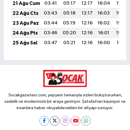
21 Ağu Cum
03:41
05:17
12:17
16:04
19:07
22 Ağu Cts
03:43
05:18
12:17
16:03
19:06
23 Ağu Paz
03:44
05:19
12:16
16:02
19:04
24 Ağu Pts
03:46
05:20
12:16
16:01
19:03
25 Ağu Sal
03:47
05:21
12:16
16:00
19:01
5ocakgazetesi.com, yepyeni temasıyla sizleri buluştururken,
sadelik ve modernizmi bir araya getiriyor. Şatafattan kaçınıyor ve
insanlara haber okuyabilecekleri bir altyapı sunuyor.