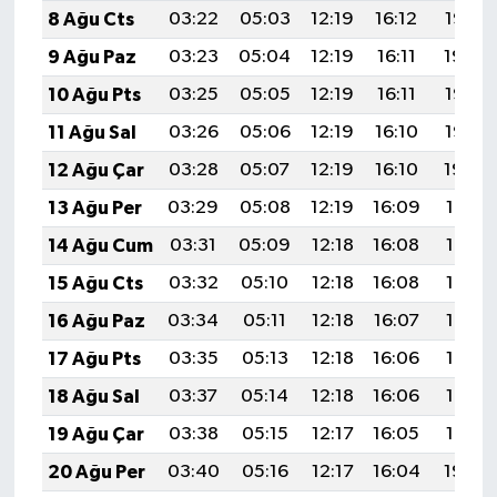
8 Ağu Cts
03:22
05:03
12:19
16:12
19:25
9 Ağu Paz
03:23
05:04
12:19
16:11
19:24
10 Ağu Pts
03:25
05:05
12:19
16:11
19:23
11 Ağu Sal
03:26
05:06
12:19
16:10
19:22
12 Ağu Çar
03:28
05:07
12:19
16:10
19:20
13 Ağu Per
03:29
05:08
12:19
16:09
19:19
14 Ağu Cum
03:31
05:09
12:18
16:08
19:17
15 Ağu Cts
03:32
05:10
12:18
16:08
19:16
16 Ağu Paz
03:34
05:11
12:18
16:07
19:15
17 Ağu Pts
03:35
05:13
12:18
16:06
19:13
18 Ağu Sal
03:37
05:14
12:18
16:06
19:12
19 Ağu Çar
03:38
05:15
12:17
16:05
19:10
20 Ağu Per
03:40
05:16
12:17
16:04
19:09