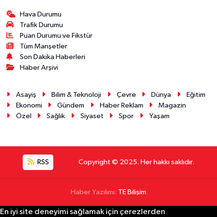
Hava Durumu
Trafik Durumu
Puan Durumu ve Fikstür
Tüm Manşetler
Son Dakika Haberleri
Haber Arşivi
Asayiş
Bilim & Teknoloji
Çevre
Dünya
Eğitim
Ekonomi
Gündem
Haber Reklam
Magazin
Özel
Sağlık
Siyaset
Spor
Yaşam
RSS
Copyright © 2025. Her hakkı saklıdır.
Haber Yazılımı:
TE Bilişim
En iyi site deneyimi sağlamak için çerezlerden