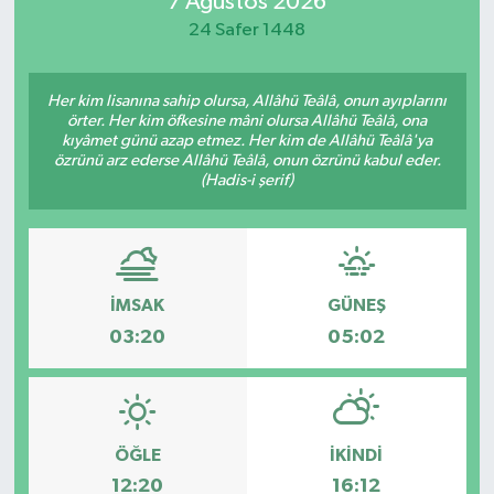
7 Ağustos 2026
24 Safer 1448
Magazin
Özel
Her kim lisanına sahip olursa, Allâhü Teâlâ, onun ayıplarını
örter. Her kim öfkesine mâni olursa Allâhü Teâlâ, ona
kıyâmet günü azap etmez. Her kim de Allâhü Teâlâ'ya
Resmi İlanlar
özrünü arz ederse Allâhü Teâlâ, onun özrünü kabul eder.
(Hadis-i şerif)
Sağlık
Siyaset
İMSAK
GÜNEŞ
Spor
03:20
05:02
Yaşam
Yerel Yönetimler
ÖĞLE
İKINDI
12:20
16:12
Yurttan