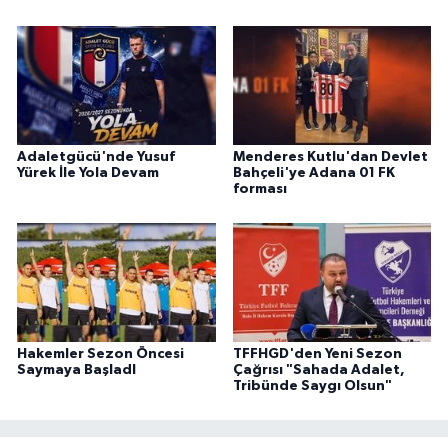
Adaletgücü'nde Yusuf
Menderes Kutlu'dan Devlet
Yürek İle Yola Devam
Bahçeli'ye Adana 01 FK
forması
Hakemler Sezon Öncesi
TFFHGD'den Yeni Sezon
Saymaya BaşladI
Çağrısı "Sahada Adalet,
Tribünde Saygı Olsun"