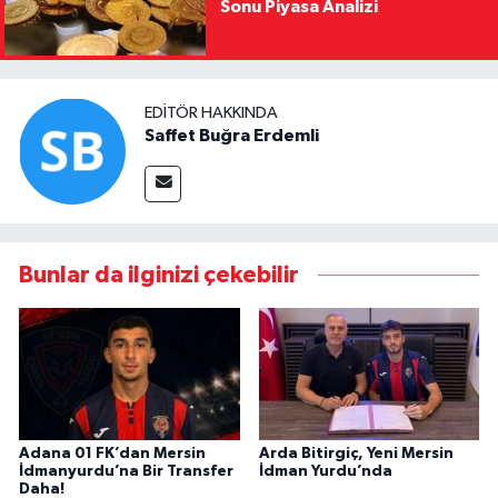
Sonu Piyasa Analizi
EDITÖR HAKKINDA
Saffet Buğra Erdemli
Bunlar da ilginizi çekebilir
Adana 01 FK’dan Mersin
Arda Bitirgiç, Yeni Mersin
İdmanyurdu’na Bir Transfer
İdman Yurdu’nda
Daha!