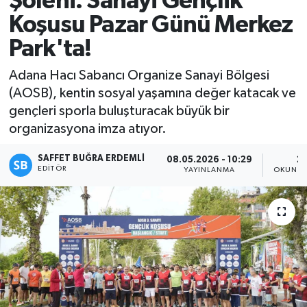
Şöleni: Sanayi Gençlik
Koşusu Pazar Günü Merkez
Magazin
Park'ta!
Özel
Adana Hacı Sabancı Organize Sanayi Bölgesi
(AOSB), kentin sosyal yaşamına değer katacak ve
Resmi İlanlar
gençleri sporla buluşturacak büyük bir
organizasyona imza atıyor.
Sağlık
SAFFET BUĞRA ERDEMLI
08.05.2026 - 10:29
2 
Siyaset
EDITÖR
YAYINLANMA
OKUNMA
Spor
Yaşam
Yerel Yönetimler
Yurttan