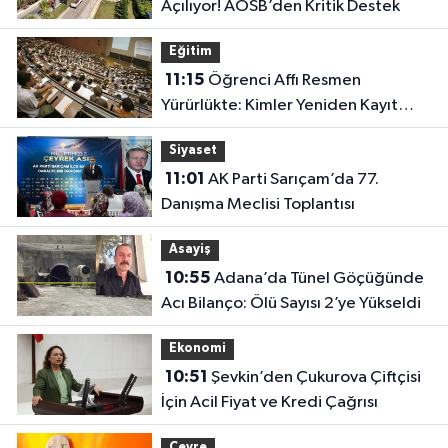
Açılıyor! AOSB’den Kritik Destek
Eğitim
11:15
Öğrenci Affı Resmen
Yürürlükte: Kimler Yeniden Kayıt
Yaptırabilecek?
Siyaset
11:01
AK Parti Sarıçam’da 77.
Danışma Meclisi Toplantısı
Asayiş
10:55
Adana’da Tünel Göçüğünde
Acı Bilanço: Ölü Sayısı 2’ye Yükseldi
Ekonomi
10:51
Şevkin’den Çukurova Çiftçisi
İçin Acil Fiyat ve Kredi Çağrısı
Çevre