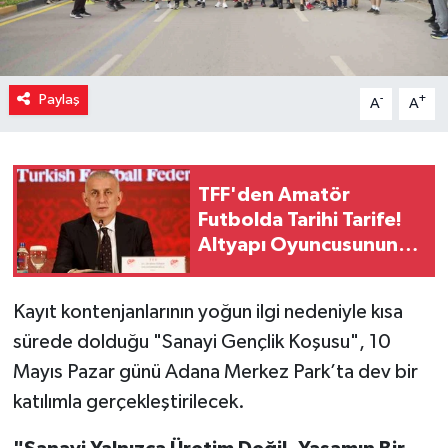
Paylaş
-
+
A
A
TFF'den Amatör
Futbolda Tarihi Tarife!
Altyapı Oyuncusunun
Bonservisi 1 Milyon
TL'ye Çıktı
Kayıt kontenjanlarının yoğun ilgi nedeniyle kısa
sürede dolduğu "Sanayi Gençlik Koşusu", 10
Mayıs Pazar günü Adana Merkez Park’ta dev bir
katılımla gerçekleştirilecek.