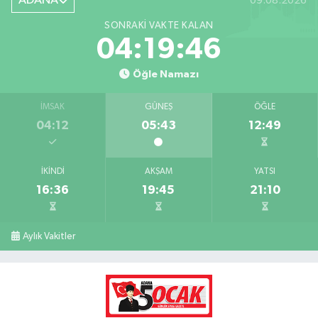
ADANA
09.08.2026
SONRAKI VAKTE KALAN
04:19:45
Öğle Namazı
İMSAK
GÜNEŞ
ÖĞLE
04:12
05:43
12:49
İKINDI
AKŞAM
YATSI
16:36
19:45
21:10
Aylık Vakitler