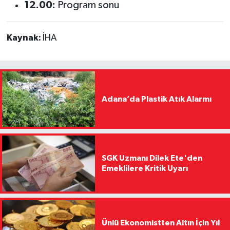
12.00:
Program sonu
Kaynak:
İHA
Adana’da Plastik Atık Alarmı
SGK Uzmanı Dilek Ete'den
Emeklilere Kritik Uyarı
Ünlü Ekonomistten Altın İçin Yıl