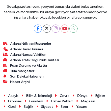
5ocakgazetesi.com, yepyeni temasıyla sizleri buluştururken,
sadelik ve modernizmi bir araya getiriyor. Şatafattan kaçınıyor ve
insanlara haber okuyabilecekleri bir altyapı sunuyor.
Adana Nöbetçi Eczaneler
Adana Hava Durumu
Adana Namaz Vakitleri
Adana Trafik Yoğunluk Haritası
Puan Durumu ve Fikstür
Tüm Manşetler
Son Dakika Haberleri
Haber Arşivi
Asayiş
Bilim & Teknoloji
Çevre
Dünya
Eğitim
Ekonomi
Gündem
Haber Reklam
Magazin
Özel
Sağlık
Siyaset
Spor
Yaşam