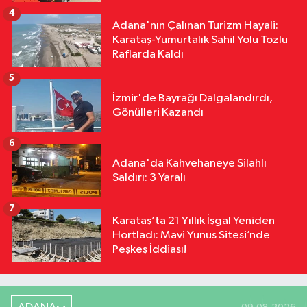
4
Adana'nın Çalınan Turizm Hayali:
Karataş-Yumurtalık Sahil Yolu Tozlu
Raflarda Kaldı
5
İzmir'de Bayrağı Dalgalandırdı,
Gönülleri Kazandı
6
Adana'da Kahvehaneye Silahlı
Saldırı: 3 Yaralı
7
Karataş’ta 21 Yıllık İşgal Yeniden
Hortladı: Mavi Yunus Sitesi’nde
Peşkeş İddiası!