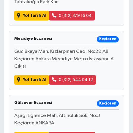
Tahtalıoğlu Park Kar.
Yol Tarifi Al
0 (312) 379 16 04
Mecidiye Eczanesi
Keçiören
Güçlükaya Mah. Kızlarpınarı Cad. No:29 AB
Keçiören Ankara Mecidiye Metro İstasyonu A
Çıkışı
Yol Tarifi Al
0 (312) 544 04 12
Gülsever Eczanesi
Keçiören
Aşağı Eğlence Mah. Altınoluk Sok. No:3
Keçiören ANKARA