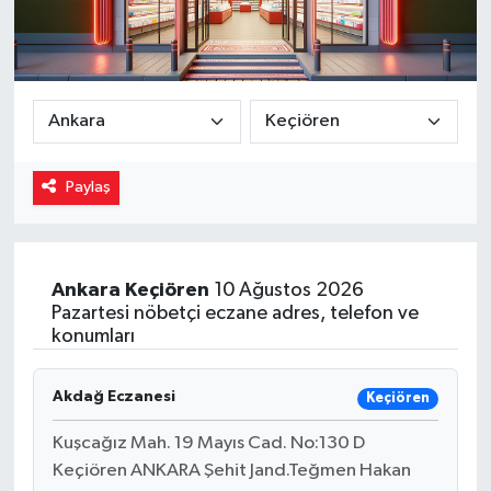
Magazin
Özel
Resmi İlanlar
Paylaş
Sağlık
Siyaset
Ankara
Keçiören
10 Ağustos 2026
Pazartesi nöbetçi eczane adres, telefon ve
Spor
konumları
Yaşam
Akdağ Eczanesi
Keçiören
Yerel Yönetimler
Kuşcağız Mah. 19 Mayıs Cad. No:130 D
Keçiören ANKARA Şehit Jand.Teğmen Hakan
Yurttan