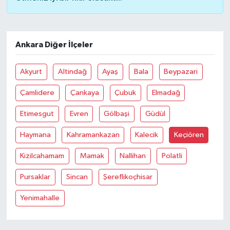
Ankara Diğer İlçeler
Akyurt
Altindağ
Ayaş
Bala
Beypazari
Çamlidere
Çankaya
Çubuk
Elmadağ
Etimesgut
Evren
Gölbaşi
Güdül
Haymana
Kahramankazan
Kalecik
Keçiören
Kizilcahamam
Mamak
Nallihan
Polatli
Pursaklar
Sincan
Şereflikoçhisar
Yenimahalle