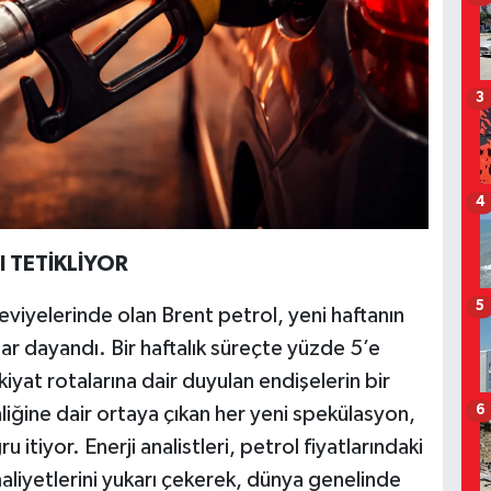
3
4
I TETİKLİYOR
5
viyelerinde olan Brent petrol, yeni haftanın
adar dayandı. Bir haftalık süreçte yüzde 5’e
yat rotalarına dair duyulan endişelerin bir
6
iğine dair ortaya çıkan her yeni spekülasyon,
u itiyor. Enerji analistleri, petrol fiyatlarındaki
maliyetlerini yukarı çekerek, dünya genelinde