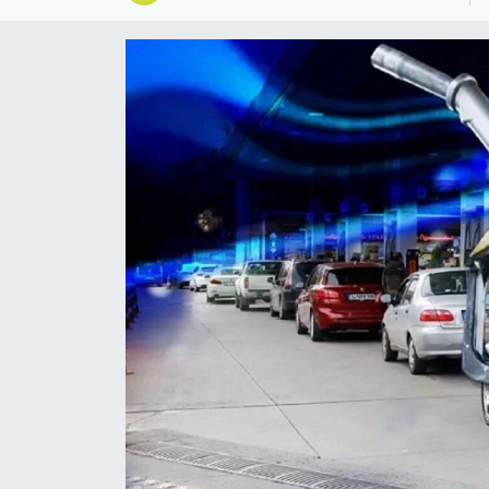
Magazin
Özel
Resmi İlanlar
Sağlık
Siyaset
Spor
Yaşam
Yerel Yönetimler
Yurttan