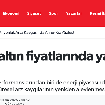
Ekonomi
Siyaset
Spor
Yazarlar
Resmi İl
ilyonluk Arsa Kavgasında Anne-Kız Yüzleşti
ltın fiyatlarında y
erformanslarından biri de enerji piyasasınd
 küresel arz kaygılarının yeniden alevlenmes
08.04.2026 - 09:57
GÜNCELLEME