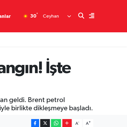
°
30
anlar
Ceyhan
angın! İşte
an geldi. Brent petrol
iyle birlikte dikleşmeye başladı.
-
+
A
A