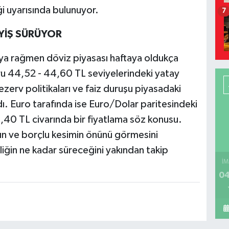
ği uyarısında bulunuyor.
7
YİŞ SÜRÜYOR
naya rağmen döviz piyasası haftaya oldukça
uru 44,52 - 44,60 TL seviyelerindeki yatay
ezerv politikaları ve faiz duruşu piyasadaki
ı. Euro tarafında ise Euro/Dolar paritesindeki
1,40 TL civarında bir fiyatlama söz konusu.
rın ve borçlu kesimin önünü görmesini
liğin ne kadar süreceğini yakından takip
İM
04