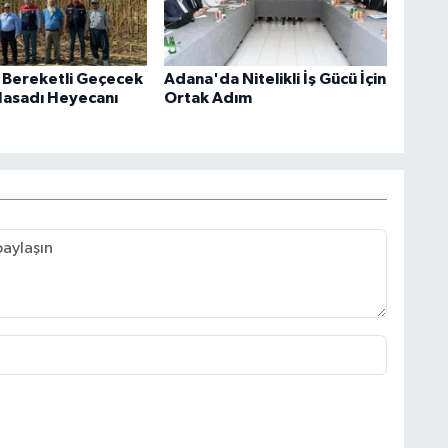
Bereketli Geçecek
Adana'da Nitelikli İş Gücü İçin
Hasadı Heyecanı
Ortak Adım