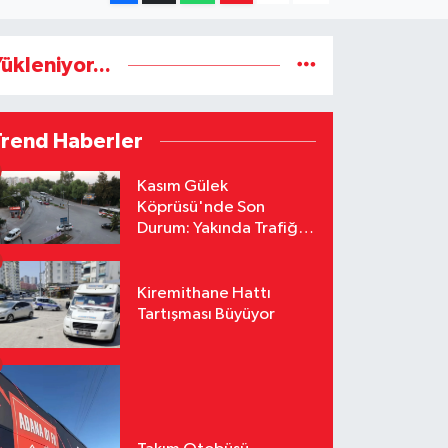
ükleniyor...
Trend Haberler
Kasım Gülek
Köprüsü'nde Son
Durum: Yakında Trafiğe
Açılacak
Kiremithane Hattı
Tartışması Büyüyor