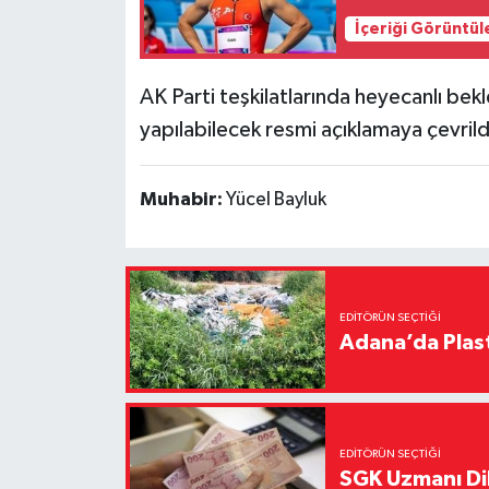
İçeriği Görüntül
AK Parti teşkilatlarında heyecanlı be
yapılabilecek resmi açıklamaya çevrild
Muhabir:
Yücel Bayluk
EDITÖRÜN SEÇTIĞI
Adana’da Plast
EDITÖRÜN SEÇTIĞI
SGK Uzmanı Dil