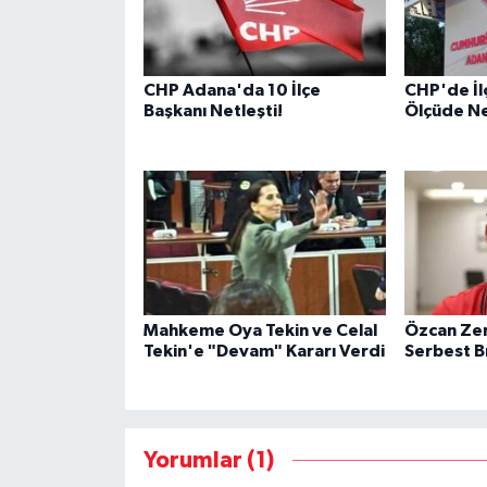
CHP Adana'da 10 İlçe
CHP'de İl
Başkanı Netleşti!
Ölçüde Ne
Mahkeme Oya Tekin ve Celal
Özcan Zen
Tekin'e "Devam" Kararı Verdi
Serbest Bı
Yorumlar (1)