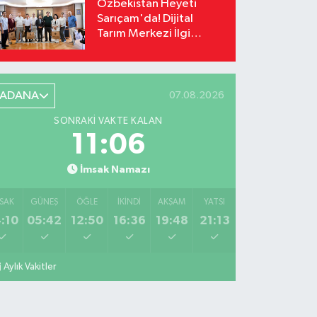
Özbekistan Heyeti
Sarıçam'da! Dijital
Tarım Merkezi İlgi
Odağı Oldu
ADANA
07.08.2026
SONRAKI VAKTE KALAN
11:05
İmsak Namazı
SAK
GÜNEŞ
ÖĞLE
İKINDI
AKŞAM
YATSI
:10
05:42
12:50
16:36
19:48
21:13
Aylık Vakitler