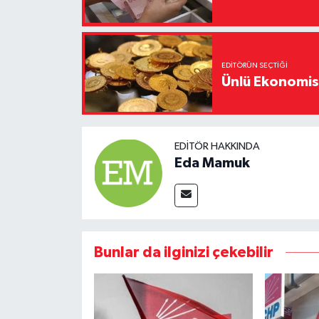
EDITÖRÜN SEÇTIĞI
Ünlü Ekonomistt
EDITÖR HAKKINDA
Eda Mamuk
Bunlar da ilginizi çekebilir