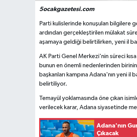
5ocakgazetesi.com
Parti kulislerinde konuşulan bilgiler
ardından gerçekleştirilen mülakat sür
aşamaya geldiği belirtilirken, yeni il b
AK Parti Genel Merkezi'nin süreci kısa
bunun en önemli nedenlerinden birini
başkanları kampına Adana'nın yeni il b
belirtiliyor.
Temayül yoklamasında öne çıkan isiml
verilecek karar, Adana siyasetinde me
Adana'nın Gu
Çıkacak