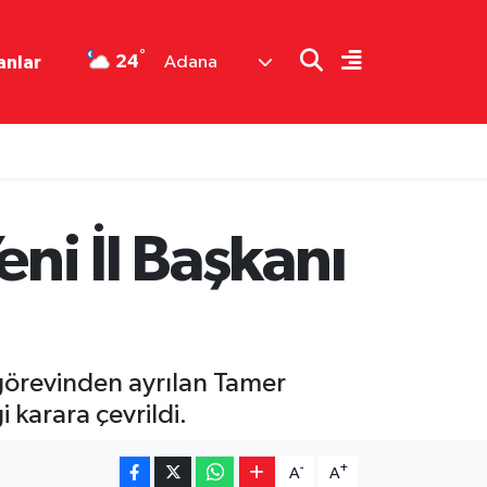
°
24
anlar
Adana
ni İl Başkanı
 görevinden ayrılan Tamer
 karara çevrildi.
-
+
A
A