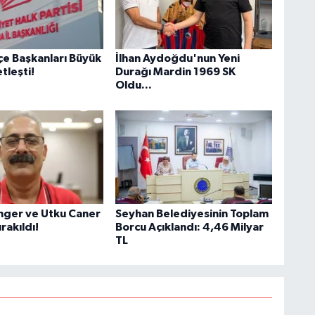
çe Başkanları Büyük
İlhan Aydoğdu'nun Yeni
tleşti!
Durağı Mardin 1969 SK
Oldu...
ger ve Utku Caner
Seyhan Belediyesinin Toplam
rakıldı!
Borcu Açıklandı: 4,46 Milyar
TL