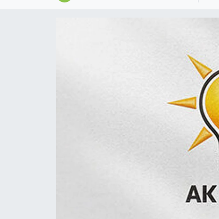
Magazin
Özel
Resmi İlanlar
Sağlık
Siyaset
Spor
Yaşam
Yerel Yönetimler
Yurttan