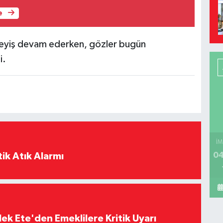
e
kleyiş devam ederken, gözler bugün
i.
İM
04
ik Atık Alarmı
ek Ete'den Emeklilere Kritik Uyarı