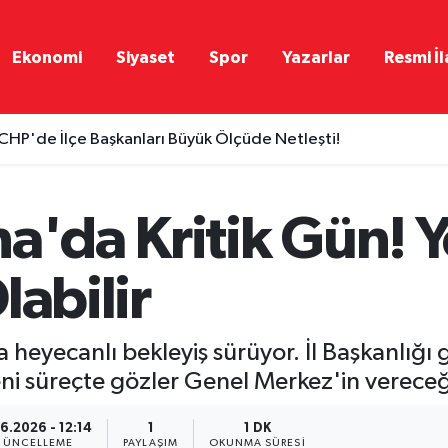
Ekonomi
Siyaset
Spor
Yazarlar
Resmi İl
CHP'de İlçe Başkanları Büyük Ölçüde Netleşti!
a'da Kritik Gün! Ye
labilir
a heyecanlı bekleyiş sürüyor. İl Başkanlığı
i süreçte gözler Genel Merkez'in vereceği
6.2026 - 12:14
1
1 DK
GÜNCELLEME
PAYLAŞIM
OKUNMA SÜRESI