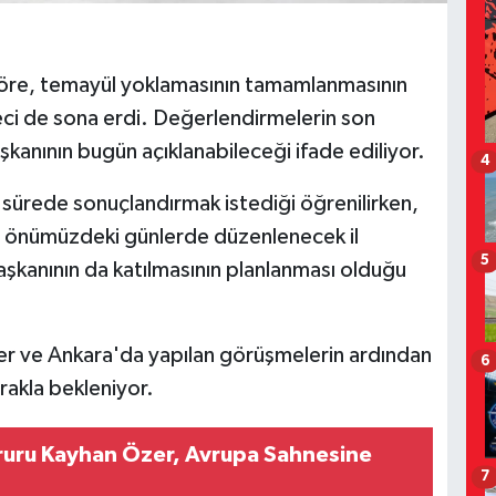
e göre, temayül yoklamasının tamamlanmasının
eci de sona erdi. Değerlendirmelerin son
aşkanının bugün açıklanabileceği ifade ediliyor.
4
 sürede sonuçlandırmak istediği öğrenilirken,
n önümüzdeki günlerde düzenlenecek il
5
aşkanının da katılmasının planlanması olduğu
er ve Ankara'da yapılan görüşmelerin ardından
6
rakla bekleniyor.
ruru Kayhan Özer, Avrupa Sahnesine
7