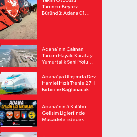
Takım Otobüsü
Turuncu-Beyaza
Büründü: Adana 01
FK'nın Yeni Yüzü
Yollarda
Adana'nın Çalınan
Turizm Hayali: Karataş-
Yumurtalık Sahil Yolu
Tozlu Raflarda Kaldı
Adana'ya Ulaşımda Dev
Hamle! Hızlı Trenle 27 İl
Birbirine Bağlanacak
Adana'nın 5 Kulübü
Gelişim Ligleri'nde
Mücadele Edecek