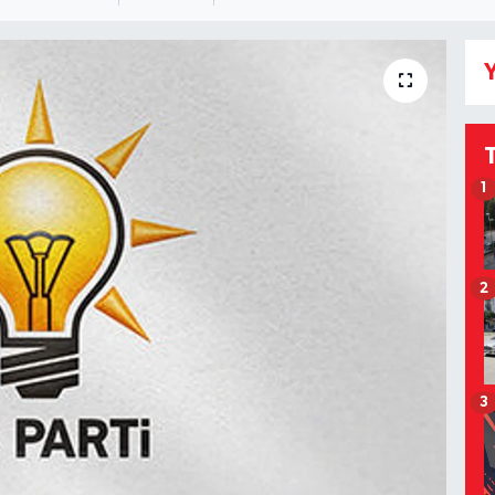
Y
1
2
3