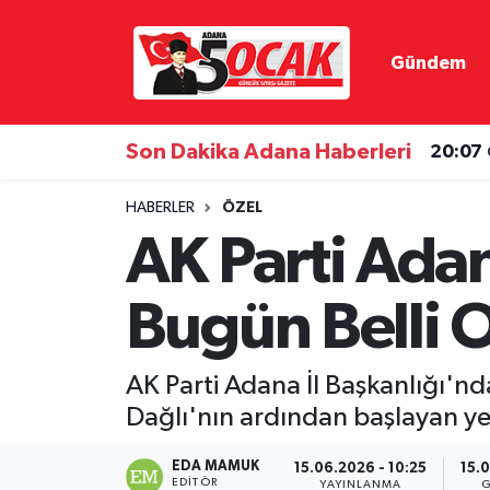
Gündem
Asayiş
Hava Durumu
Bilim & Teknoloji
Trafik Durumu
Son Dakika Adana Haberleri
20:07
Çevre
Süper Lig Puan Durumu ve Fikstür
HABERLER
ÖZEL
AK Parti Adan
Dünya
Tüm Manşetler
Bugün Belli O
Eğitim
Son Dakika Haberleri
Ekonomi
Haber Arşivi
AK Parti Adana İl Başkanlığı'nd
Dağlı'nın ardından başlayan yen
Gündem
EDA MAMUK
15.06.2026 - 10:25
15.0
Haber Reklam
EDITÖR
YAYINLANMA