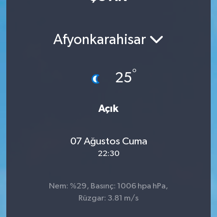
Magazin
Afyonkarahisar
Özel
Resmi İlanlar
°
25
Sağlık
Açık
Siyaset
07 Ağustos Cuma
Spor
22:30
Yaşam
Nem: %29, Basınç: 1006 hpa hPa,
Yerel Yönetimler
Rüzgar: 3.81 m/s
Yurttan