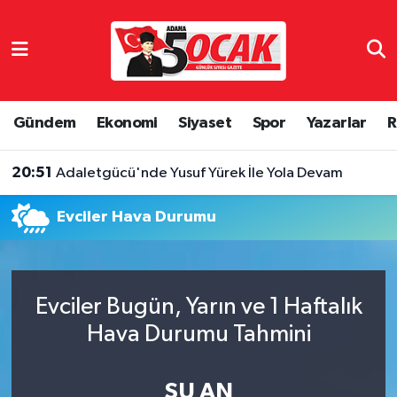
Asayiş
Adana Nöbetçi Eczaneler
Bilim & Teknoloji
Adana Hava Durumu
Gündem
Ekonomi
Siyaset
Spor
Yazarlar
R
Çevre
Adana Namaz Vakitleri
20:51
Adaletgücü'nde Yusuf Yürek İle Yola Devam
Dünya
Adana Trafik Yoğunluk Haritası
Evciler Hava Durumu
Eğitim
Süper Lig Puan Durumu ve Fikstür
Ekonomi
Tüm Manşetler
Evciler Bugün, Yarın ve 1 Haftalık
Hava Durumu Tahmini
Gündem
Son Dakika Haberleri
Haber Reklam
Haber Arşivi
ŞU AN