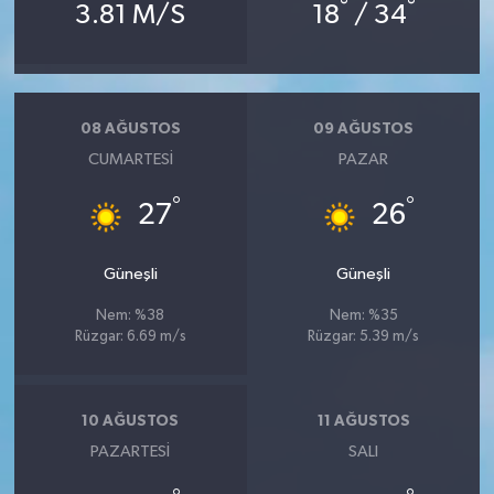
°
°
3.81 M/S
18
/ 34
08 AĞUSTOS
09 AĞUSTOS
CUMARTESI
PAZAR
°
°
27
26
Güneşli
Güneşli
Nem: %38
Nem: %35
Rüzgar: 6.69 m/s
Rüzgar: 5.39 m/s
10 AĞUSTOS
11 AĞUSTOS
PAZARTESI
SALI