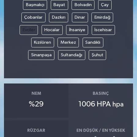
Başmakçı
Bayat
Bolvadin
Çay
Çobanlar
Dazkırı
Dinar
Emirdağ
Evciler
Hocalar
İhsaniye
İscehisar
Kızılören
Merkez
Sandıklı
Sinanpaşa
Sultandağı
Şuhut
NEM
BASINÇ
%29
1006 HPA
hpa
RÜZGAR
EN DÜŞÜK / EN YÜKSEK