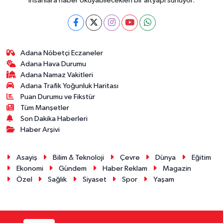
insanlara haber okuyabilecekleri bir altyapı sunuyor.
Adana Nöbetçi Eczaneler
Adana Hava Durumu
Adana Namaz Vakitleri
Adana Trafik Yoğunluk Haritası
Puan Durumu ve Fikstür
Tüm Manşetler
Son Dakika Haberleri
Haber Arşivi
Asayiş
Bilim & Teknoloji
Çevre
Dünya
Eğitim
Ekonomi
Gündem
Haber Reklam
Magazin
Özel
Sağlık
Siyaset
Spor
Yaşam