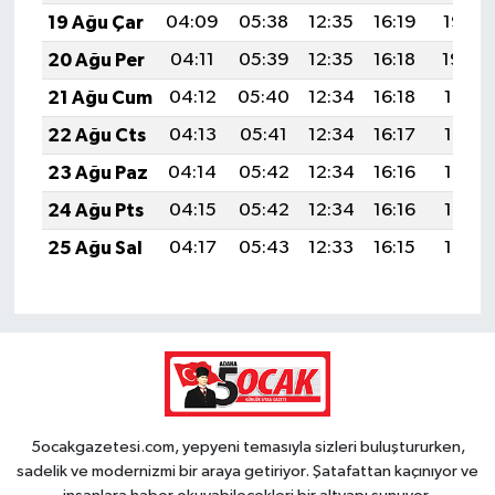
19 Ağu Çar
04:09
05:38
12:35
16:19
19:22
20 Ağu Per
04:11
05:39
12:35
16:18
19:20
21 Ağu Cum
04:12
05:40
12:34
16:18
19:19
22 Ağu Cts
04:13
05:41
12:34
16:17
19:18
23 Ağu Paz
04:14
05:42
12:34
16:16
19:16
24 Ağu Pts
04:15
05:42
12:34
16:16
19:15
25 Ağu Sal
04:17
05:43
12:33
16:15
19:14
5ocakgazetesi.com, yepyeni temasıyla sizleri buluştururken,
sadelik ve modernizmi bir araya getiriyor. Şatafattan kaçınıyor ve