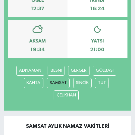
ÖĞLE
İKINDI
12:37
16:24
AKŞAM
YATSI
19:34
21:00
ADIYAMAN
BESNİ
GERGER
GÖLBAŞI
KAHTA
SAMSAT
SİNCİK
TUT
ÇELİKHAN
SAMSAT AYLIK NAMAZ VAKITLERI