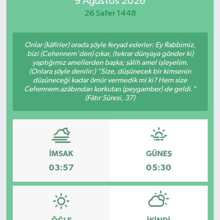
9 Ağustos 2026
26 Safer 1448
Magazin
Özel
Onlar (kâfirler) orada şöyle feryad ederler: Ey Rabbimiz,
bizi (Cehennem'den) çıkar, (tekrar dünyaya gönder ki)
yaptığımız amellerden başka; sâlih amel işleyelim.
Resmi İlanlar
(Onlara şöyle denilir:) "Size, düşünecek bir kimsenin
düşüneceği kadar ömür vermedik mi ki? Hem size
Cehennem azâbından korkutan (peygamber) de geldi."
Sağlık
(Fâtır Sûresi, 37)
Siyaset
Spor
İMSAK
GÜNEŞ
03:57
05:30
Yaşam
Yerel Yönetimler
Yurttan