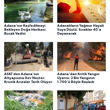
Adana'nın Keşfedilmeyi
Adanalıların Yağmur Hayali
Bekleyen Doğa Harikası:
Suya Düştü: Sıcaklar 40'a
Bucak Vadisi
Dayanacak
ASKİ'den Adana'nın
Adana'dan Kritik Yangın
Altyapısına Dev Neşter:
Uyarısı: 2 Bin Yangının
Kronik Arızalar Tarih Oluyor
1.700'ü Böyle Başladı