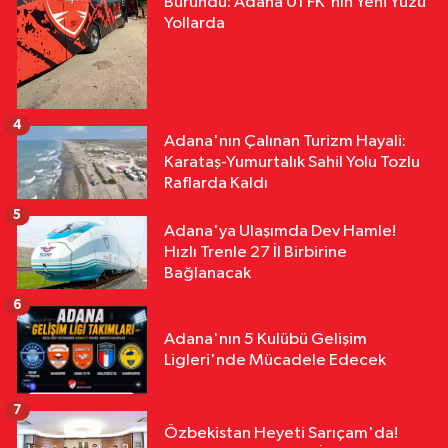
Büründü: Adana 01 FK'nın Yeni Yüzü
Yollarda
4
Adana'nın Çalınan Turizm Hayali:
Karataş-Yumurtalık Sahil Yolu Tozlu
Raflarda Kaldı
5
Adana'ya Ulaşımda Dev Hamle!
Hızlı Trenle 27 İl Birbirine
Bağlanacak
6
Adana'nın 5 Kulübü Gelişim
Ligleri'nde Mücadele Edecek
7
Özbekistan Heyeti Sarıçam'da!