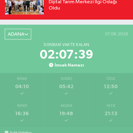
Dijital Tarım Merkezi İlgi Odağı
Oldu
ADANA
07.08.2026
SONRAKI VAKTE KALAN
02:07:38
İmsak Namazı
İMSAK
GÜNEŞ
ÖĞLE
04:10
05:42
12:50
İKINDI
AKŞAM
YATSI
16:36
19:48
21:13
Aylık Vakitler