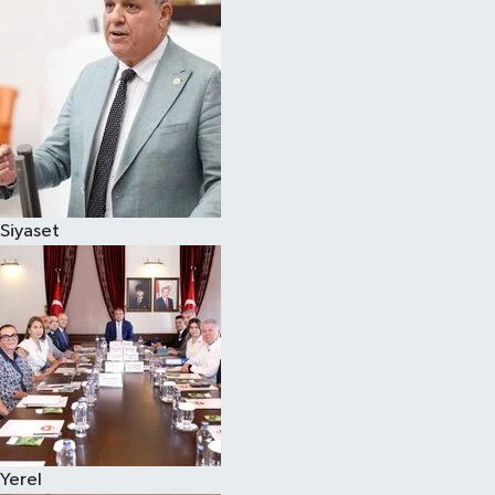
Magazin
Özel
Resmi İlanlar
Sağlık
Siyaset
Siyaset
Spor
Yaşam
Yerel Yönetimler
Yerel
Yurttan