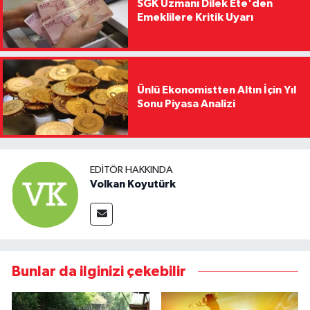
SGK Uzmanı Dilek Ete'den
Emeklilere Kritik Uyarı
Ünlü Ekonomistten Altın İçin Yıl
Sonu Piyasa Analizi
EDITÖR HAKKINDA
Volkan Koyutürk
Bunlar da ilginizi çekebilir