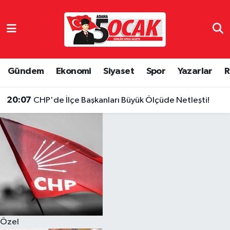
Asayiş
Hava Durumu
Bilim & Teknoloji
Trafik Durumu
Gündem
Ekonomi
Siyaset
Spor
Yazarlar
R
Çevre
Süper Lig Puan Durumu ve Fikstür
20:07
CHP'de İlçe Başkanları Büyük Ölçüde Netleşti!
Dünya
Tüm Manşetler
Eğitim
Son Dakika Haberleri
Ekonomi
Haber Arşivi
Gündem
Özel
Haber Reklam