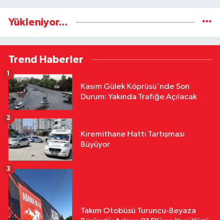
Yükleniyor...
Trend Haberler
1
Kasım Gülek Köprüsü'nde Son
Durum: Yakında Trafiğe Açılacak
2
Kiremithane Hattı Tartışması
Büyüyor
3
Takım Otobüsü Turuncu-Beyaza