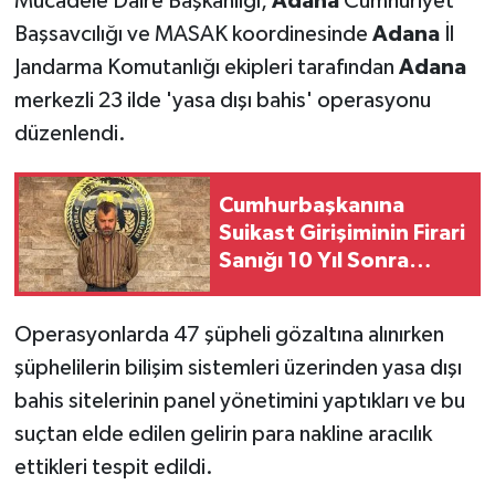
Mücadele Daire Başkanlığı,
Adana
Cumhuriyet
Başsavcılığı ve MASAK koordinesinde
Adana
İl
Jandarma Komutanlığı ekipleri tarafından
Adana
merkezli 23 ilde 'yasa dışı bahis' operasyonu
düzenlendi.
Cumhurbaşkanına
Suikast Girişiminin Firari
Sanığı 10 Yıl Sonra
Yakalandı
Operasyonlarda 47 şüpheli gözaltına alınırken
şüphelilerin bilişim sistemleri üzerinden yasa dışı
bahis sitelerinin panel yönetimini yaptıkları ve bu
suçtan elde edilen gelirin para nakline aracılık
ettikleri tespit edildi.