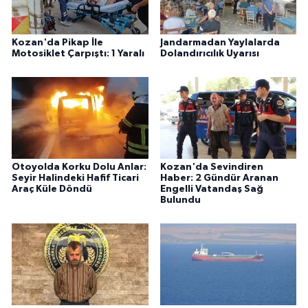
Kozan'da Pikap İle
Jandarmadan Yaylalarda
Motosiklet Çarpıştı: 1 Yaralı
Dolandırıcılık Uyarısı
Otoyolda Korku Dolu Anlar:
Kozan'da Sevindiren
Seyir Halindeki Hafif Ticari
Haber: 2 Gündür Aranan
Araç Küle Döndü
Engelli Vatandaş Sağ
Bulundu