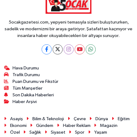
5ocakgazetesi.com, yepyeni temasıyla sizleri buluştururken,
sadelik ve modernizmi bir araya getiriyor. Şatafattan kaçınıyor ve
insanlara haber okuyabilecekleri bir altyapı sunuyor.
Hava Durumu
Trafik Durumu
Puan Durumu ve Fikstür
Tüm Manşetler
Son Dakika Haberleri
Haber Arşivi
Asayiş
Bilim & Teknoloji
Çevre
Dünya
Eğitim
Ekonomi
Gündem
Haber Reklam
Magazin
Özel
Sağlık
Siyaset
Spor
Yaşam