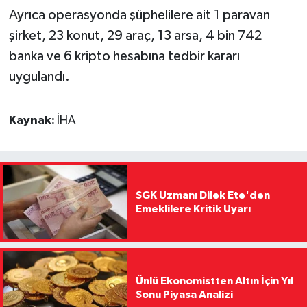
Ayrıca operasyonda şüphelilere ait 1 paravan
şirket, 23 konut, 29 araç, 13 arsa, 4 bin 742
banka ve 6 kripto hesabına tedbir kararı
uygulandı.
Kaynak:
İHA
SGK Uzmanı Dilek Ete'den
Emeklilere Kritik Uyarı
Ünlü Ekonomistten Altın İçin Yıl
Sonu Piyasa Analizi