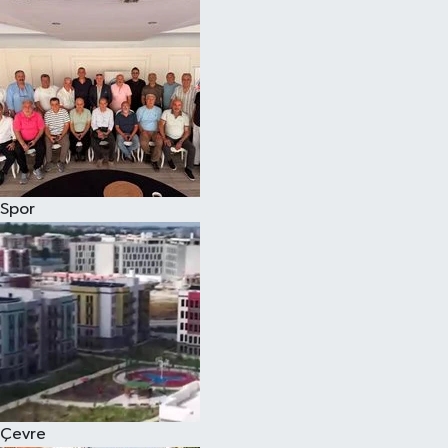
Magazin
Özel
Resmi İlanlar
Sağlık
Spor
Siyaset
Spor
Yaşam
Yerel Yönetimler
Çevre
Yurttan