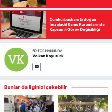
Cumhurbaşkanı Erdoğan
İmzaladı! Kamu Kurumlarında
Kapsamlı Görev Değişikliği
EDITÖR HAKKINDA
Volkan Koyutürk
Bunlar da ilginizi çekebilir