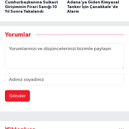
Cumhurbaşkanına Suikast
Adana'ya Giden Kimyasal
Girişiminin Firari Sanığı 10
Tanker İçin Çanakkale'de
Yıl Sonra Yakalandı
Alarm
Yorumlar
Gönder