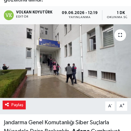
VOLKAN KOYUTÜRK
09.06.2026 - 12:19
1 DK
EDITÖR
YAYINLANMA
OKUNMA SÜRE
Paylaş
-
+
A
A
Jandarma Genel Komutanlığı Siber Suçlarla