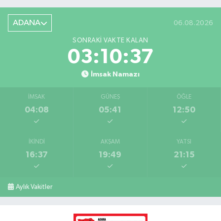
ADANA
06.08.2026
SONRAKI VAKTE KALAN
03:10:36
İmsak Namazı
İMSAK
GÜNEŞ
ÖĞLE
04:08
05:41
12:50
İKINDI
AKŞAM
YATSI
16:37
19:49
21:15
Aylık Vakitler