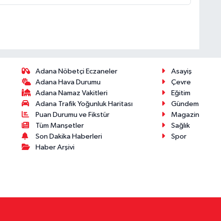
Adana Nöbetçi Eczaneler
Asayiş
Adana Hava Durumu
Çevre
Adana Namaz Vakitleri
Eğitim
Adana Trafik Yoğunluk Haritası
Gündem
Puan Durumu ve Fikstür
Magazin
Tüm Manşetler
Sağlık
Son Dakika Haberleri
Spor
Haber Arşivi