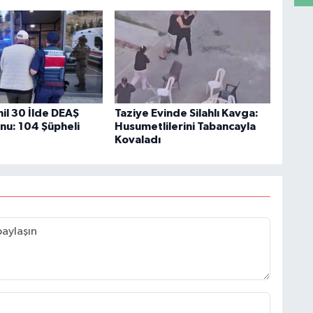
il 30 İlde DEAŞ
Taziye Evinde Silahlı Kavga:
u: 104 Şüpheli
Husumetlilerini Tabancayla
Kovaladı