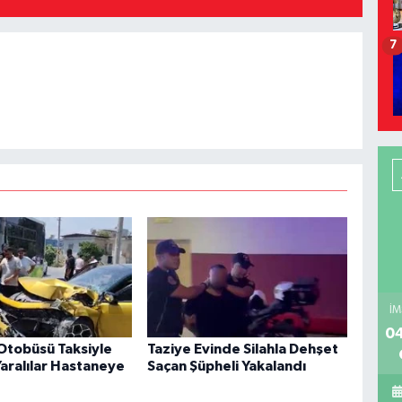
7
İM
04
Otobüsü Taksiyle
Taziye Evinde Silahla Dehşet
Yaralılar Hastaneye
Saçan Şüpheli Yakalandı