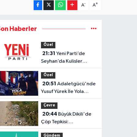
-
+
A
A
Son Haberler
Özel
21:31
Yeni Parti’de
Seyhan’da Kulisler
Hareketlendi!
Özel
20:51
Adaletgücü'nde
Yusuf Yürek İle Yola
Devam
Çevre
20:44
Büyük Dikili'de
Çöp Tepkisi:
"Zehirleniyoruz"
Gündem