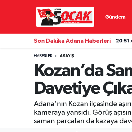
Gündem
Asayiş
Adana Nöbetçi Eczaneler
Bilim & Teknoloji
Adana Hava Durumu
Son Dakika Adana Haberleri
20:51
Çevre
Adana Namaz Vakitleri
HABERLER
ASAYIŞ
Kozan’da Sam
Dünya
Adana Trafik Yoğunluk Haritası
Davetiye Çık
Eğitim
Süper Lig Puan Durumu ve Fikstür
Ekonomi
Tüm Manşetler
Adana'nın Kozan ilçesinde aşırı
kameraya yansıdı. Görüş açısın
Gündem
Son Dakika Haberleri
saman parçaları da kazaya dave
Haber Reklam
Haber Arşivi