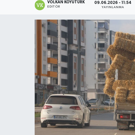
VOLKAN KOYUTÜRK
09.06.2026 - 11:54
EDITÖR
YAYINLANMA
Magazin
Özel
Resmi İlanlar
Sağlık
Siyaset
Spor
Yaşam
Yerel Yönetimler
Yurttan