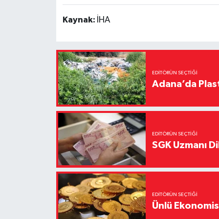
Kaynak:
İHA
EDITÖRÜN SEÇTIĞI
Adana’da Plast
EDITÖRÜN SEÇTIĞI
SGK Uzmanı Dil
EDITÖRÜN SEÇTIĞI
Ünlü Ekonomistt