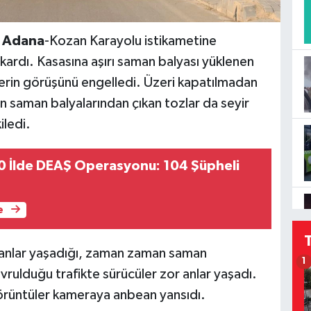
n
Adana
-Kozan Karayolu istikametine
kardı. Kasasına aşırı saman balyası yüklenen
ülerin görüşünü engelledi. Üzeri kapatılmadan
n saman balyalarından çıkan tozlar da seyir
iledi.
0 İlde DEAŞ Operasyonu: 104 Şüpheli
e
r anlar yaşadığı, zaman zaman saman
1
vrulduğu trafikte sürücüler zor anlar yaşadı.
görüntüler kameraya anbean yansıdı.