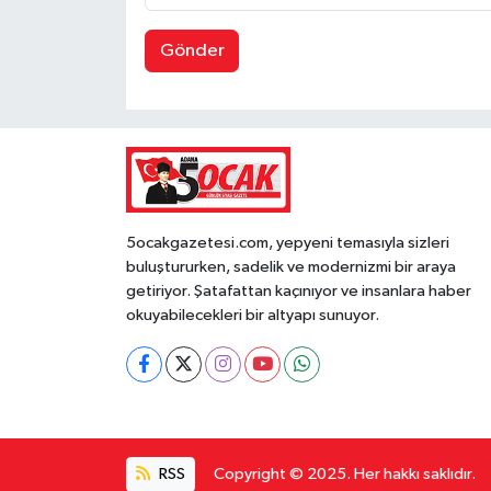
Gönder
5ocakgazetesi.com, yepyeni temasıyla sizleri
buluştururken, sadelik ve modernizmi bir araya
getiriyor. Şatafattan kaçınıyor ve insanlara haber
okuyabilecekleri bir altyapı sunuyor.
RSS
Copyright © 2025. Her hakkı saklıdır.