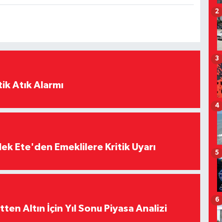
2
3
ik Atık Alarmı
4
ek Ete'den Emeklilere Kritik Uyarı
5
6
en Altın İçin Yıl Sonu Piyasa Analizi