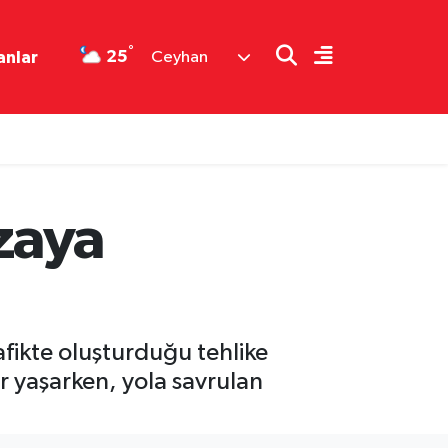
°
25
anlar
Ceyhan
zaya
afikte oluşturduğu tehlike
r yaşarken, yola savrulan