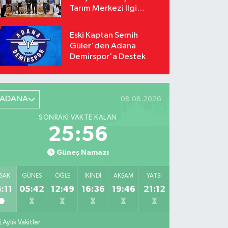
Tarım Merkezi İlgi
Odağı Oldu
Eski Kaptan Semih
Güler'den Adana
Demirspor'a Destek
ADANA
08.08.2026
SONRAKI VAKTE KALAN
25:55
Güneş Namazı
SAK
GÜNEŞ
ÖĞLE
İKINDI
AKŞAM
YATSI
:11
05:42
12:49
16:36
19:46
21:12
Aylık Vakitler