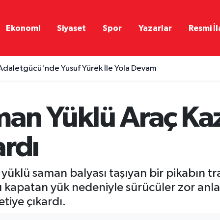
Ekonomi
Siyaset
Spor
Yazarlar
Resmi İl
Adaletgücü'nde Yusuf Yürek İle Yola Devam
an Yüklü Araç Ka
ardı
 yüklü saman balyası taşıyan bir pikabın tr
ı kapatan yük nedeniyle sürücüler zor anla
tiye çıkardı.