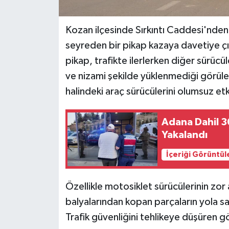
Kozan ilçesinde Sırkıntı Caddesi'nde
seyreden bir pikap kazaya davetiye çı
pikap, trafikte ilerlerken diğer sürüc
ve nizami şekilde yüklenmediği görüle
halindeki araç sürücülerini olumsuz etk
Adana Dahil 3
Yakalandı
İçeriği Görüntül
Özellikle motosiklet sürücülerinin zo
balyalarından kopan parçaların yola sa
Trafik güvenliğini tehlikeye düşüren 