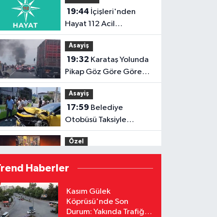
19:44
İçişleri'nden
Hayat 112 Acil
Uygulamasına Yeni
Asayiş
Tanıtım Videosu
19:32
Karataş Yolunda
Pikap Göz Göre Göre
Yandı!
Asayiş
17:59
Belediye
Otobüsü Taksiyle
Çarpıştı: Yaralılar
Özel
Hastaneye Kaldırıldı
17:52
Menderes
Trend Haberler
Kutlu'dan Devlet
Bahçeli'ye Adana 01 FK
Özel
Kasım Gülek
forması
Köprüsü'nde Son
16:53
Hakemler Sezon
Durum: Yakında Trafiğe
Öncesi Saymaya BaşladI