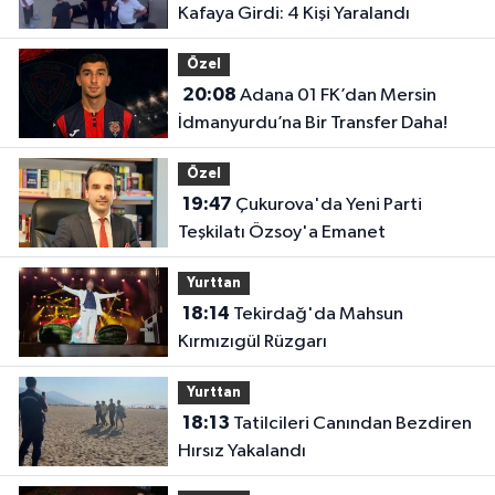
Kafaya Girdi: 4 Kişi Yaralandı
Özel
20:08
Adana 01 FK’dan Mersin
İdmanyurdu’na Bir Transfer Daha!
Özel
19:47
Çukurova'da Yeni Parti
Teşkilatı Özsoy'a Emanet
Yurttan
18:14
Tekirdağ'da Mahsun
Kırmızıgül Rüzgarı
Yurttan
18:13
Tatilcileri Canından Bezdiren
Hırsız Yakalandı