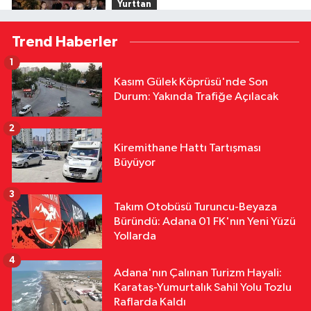
Yurttan
18:12
Bakan Şimşek, Gercüş'te
Trend Haberler
Toplu Açılış Törenine Katıldı
1
Yurttan
Kasım Gülek Köprüsü'nde Son
18:12
Sivas'ta Buğday Tarlasında
Durum: Yakında Trafiğe Açılacak
Yangın: 20 Dönüm Alan Küle Döndü
2
Yurttan
Kiremithane Hattı Tartışması
18:11
Çalıntı Araçla 10 Kilometre
Büyüyor
Kaçtı, 380 Bin TL Ceza Yedi
3
Takım Otobüsü Turuncu-Beyaza
Yurttan
Büründü: Adana 01 FK'nın Yeni Yüzü
18:10
Kar Maskeleriyle Araç Soyan
Yollarda
5 Şüpheli Yakalandı
4
Adana'nın Çalınan Turizm Hayali:
Karataş-Yumurtalık Sahil Yolu Tozlu
Raflarda Kaldı