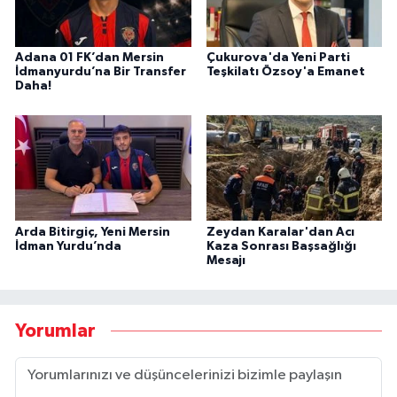
Adana 01 FK’dan Mersin
Çukurova'da Yeni Parti
İdmanyurdu’na Bir Transfer
Teşkilatı Özsoy'a Emanet
Daha!
Arda Bitirgiç, Yeni Mersin
Zeydan Karalar'dan Acı
İdman Yurdu’nda
Kaza Sonrası Başsağlığı
Mesajı
Yorumlar