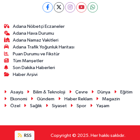
Adana Nöbetçi Eczaneler
Adana Hava Durumu
Adana Namaz Vakitleri
Adana Trafik Yoğunluk Haritası
Puan Durumu ve Fikstür
Tüm Manşetler
Son Dakika Haberleri
Haber Arşivi
Asayiş
Bilim & Teknoloji
Çevre
Dünya
Eğitim
Ekonomi
Gündem
Haber Reklam
Magazin
Özel
Sağlık
Siyaset
Spor
Yaşam
RSS
Copyright © 2025. Her hakkı saklıdır.