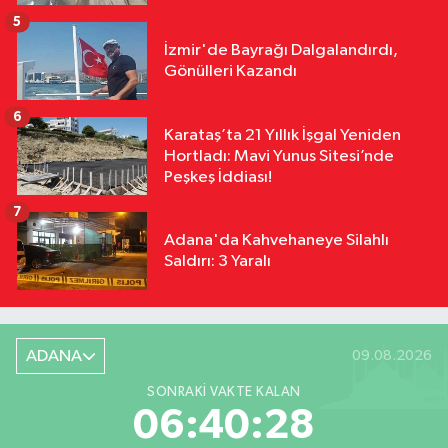
5
İzmir'de Bayrağı Dalgalandırdı,
Gönülleri Kazandı
6
Karataş’ta 21 Yıllık İşgal Yeniden
Hortladı: Mavi Yunus Sitesi’nde
Peşkeş İddiası!
7
Adana'da Kahvehaneye Silahlı
Saldırı: 3 Yaralı
ADANA
09.08.2026
SONRAKI VAKTE KALAN
06:40:27