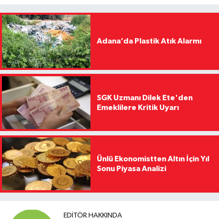
Adana’da Plastik Atık Alarmı
SGK Uzmanı Dilek Ete'den
Emeklilere Kritik Uyarı
Ünlü Ekonomistten Altın İçin Yıl
Sonu Piyasa Analizi
EDITÖR HAKKINDA