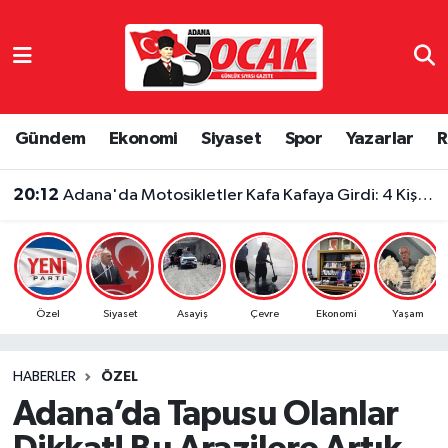
Asayiş
Adana Nöbetçi Eczaneler
Bilim & Teknoloji
Adana Hava Durumu
Gündem
Ekonomi
Siyaset
Spor
Yazarlar
R
Çevre
Adana Namaz Vakitleri
20:12
Adana'da Motosikletler Kafa Kafaya Girdi: 4 Kişi Yaralandı
Dünya
Adana Trafik Yoğunluk Haritası
Eğitim
Süper Lig Puan Durumu ve Fikstür
Özel
Siyaset
Asayiş
Çevre
Ekonomi
Yaşam
Ekonomi
Tüm Manşetler
HABERLER
ÖZEL
Gündem
Son Dakika Haberleri
Adana’da Tapusu Olanlar
Haber Reklam
Haber Arşivi