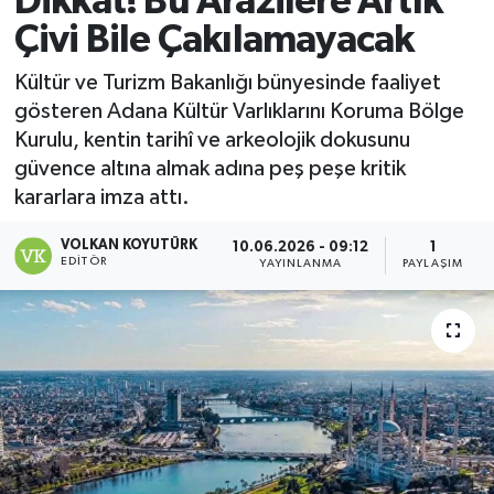
Dikkat! Bu Arazilere Artık
Çivi Bile Çakılamayacak
Magazin
Kültür ve Turizm Bakanlığı bünyesinde faaliyet
Özel
gösteren Adana Kültür Varlıklarını Koruma Bölge
Kurulu, kentin tarihî ve arkeolojik dokusunu
Resmi İlanlar
güvence altına almak adına peş peşe kritik
kararlara imza attı.
Sağlık
VOLKAN KOYUTÜRK
10.06.2026 - 09:12
1
Siyaset
EDITÖR
YAYINLANMA
PAYLAŞIM
Spor
Yaşam
Yerel Yönetimler
Yurttan