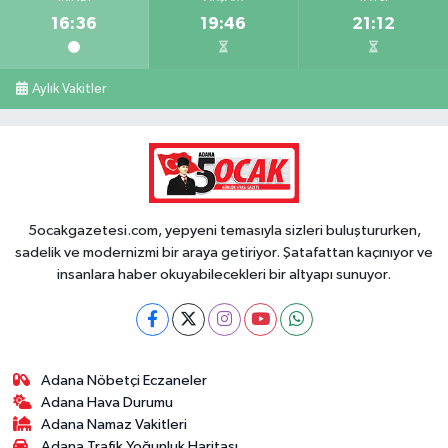
16:36
19:46
21:12
Aylık Vakitler
5ocakgazetesi.com, yepyeni temasıyla sizleri buluştururken,
sadelik ve modernizmi bir araya getiriyor. Şatafattan kaçınıyor ve
insanlara haber okuyabilecekleri bir altyapı sunuyor.
Adana Nöbetçi Eczaneler
Adana Hava Durumu
Adana Namaz Vakitleri
Adana Trafik Yoğunluk Haritası