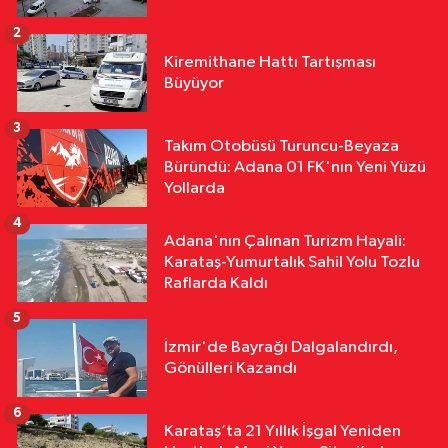
Yangın: 20 Dönüm Alan Küle Döndü
2
Yurttan
Kiremithane Hattı Tartışması
18:11
Çalıntı Araçla 10 Kilometre
Büyüyor
Kaçtı, 380 Bin TL Ceza Yedi
3
Takım Otobüsü Turuncu-Beyaza
Yurttan
Büründü: Adana 01 FK'nın Yeni Yüzü
18:10
Kar Maskeleriyle Araç Soyan
Yollarda
5 Şüpheli Yakalandı
4
Adana'nın Çalınan Turizm Hayali:
Karataş-Yumurtalık Sahil Yolu Tozlu
Raflarda Kaldı
5
İzmir'de Bayrağı Dalgalandırdı,
Gönülleri Kazandı
6
Karataş’ta 21 Yıllık İşgal Yeniden