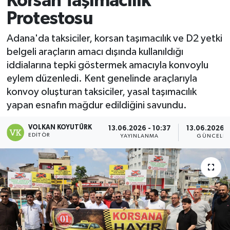
Korsan Taşımacılık
Protestosu
Magazin
Adana'da taksiciler, korsan taşımacılık ve D2 yetki
Özel
belgeli araçların amacı dışında kullanıldığı
iddialarına tepki göstermek amacıyla konvoylu
Resmi İlanlar
eylem düzenledi. Kent genelinde araçlarıyla
konvoy oluşturan taksiciler, yasal taşımacılık
Sağlık
yapan esnafın mağdur edildiğini savundu.
Siyaset
VOLKAN KOYUTÜRK
13.06.2026 - 10:37
13.06.2026 -
EDITÖR
YAYINLANMA
GÜNCELLE
Spor
Yaşam
Yerel Yönetimler
Yurttan