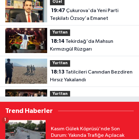
Özel
19:47
Çukurova'da Yeni Parti
Teşkilatı Özsoy'a Emanet
Yurttan
18:14
Tekirdağ'da Mahsun
Kırmızıgül Rüzgarı
Yurttan
18:13
Tatilcileri Canından Bezdiren
Hırsız Yakalandı
Yurttan
18:12
Bakan Şimşek, Gercüş'te
Trend Haberler
Toplu Açılış Törenine Katıldı
1
Yurttan
Kasım Gülek Köprüsü'nde Son
18:12
Sivas'ta Buğday Tarlasında
Durum: Yakında Trafiğe Açılacak