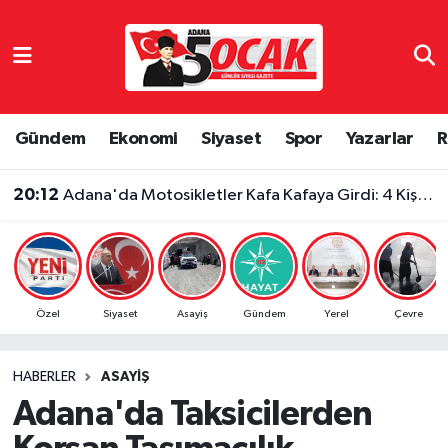
Asayiş
Adana Nöbetçi Eczaneler
Bilim & Teknoloji
Adana Hava Durumu
Gündem
Ekonomi
Siyaset
Spor
Yazarlar
R
Çevre
Adana Namaz Vakitleri
20:12
Adana'da Motosikletler Kafa Kafaya Girdi: 4 Kişi Yaralandı
Dünya
Adana Trafik Yoğunluk Haritası
Eğitim
Süper Lig Puan Durumu ve Fikstür
Özel
Siyaset
Asayiş
Gündem
Yerel
Çevre
Ekonomi
Tüm Manşetler
HABERLER
ASAYIŞ
Gündem
Son Dakika Haberleri
Adana'da Taksicilerden
Haber Reklam
Haber Arşivi