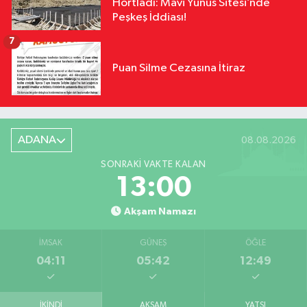
Hortladı: Mavi Yunus Sitesi’nde
Peşkeş İddiası!
7
Puan Silme Cezasına İtiraz
ADANA
08.08.2026
SONRAKI VAKTE KALAN
12:59
Akşam Namazı
İMSAK
GÜNEŞ
ÖĞLE
04:11
05:42
12:49
İKINDI
AKŞAM
YATSI