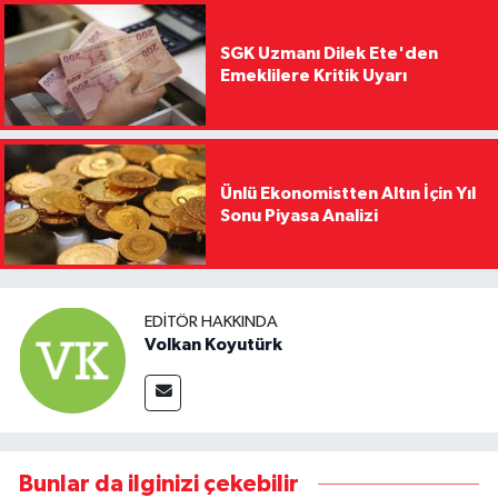
SGK Uzmanı Dilek Ete'den
Emeklilere Kritik Uyarı
Ünlü Ekonomistten Altın İçin Yıl
Sonu Piyasa Analizi
EDITÖR HAKKINDA
Volkan Koyutürk
Bunlar da ilginizi çekebilir