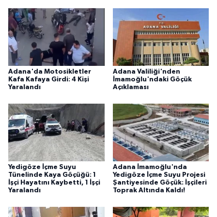
Adana'da Motosikletler
Adana Valiliği'nden
Kafa Kafaya Girdi: 4 Kişi
İmamoğlu'ndaki Göçük
Yaralandı
Açıklaması
Yedigöze İçme Suyu
Adana İmamoğlu'nda
Tünelinde Kaya Göçüğü: 1
Yedigöze İçme Suyu Projesi
İşçi Hayatını Kaybetti, 1 İşçi
Şantiyesinde Göçük: İşçileri
Yaralandı
Toprak Altında Kaldı!