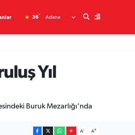
°
36
anlar
Adana
uluş Yıl
çesindeki Buruk Mezarlığı'nda
-
+
A
A