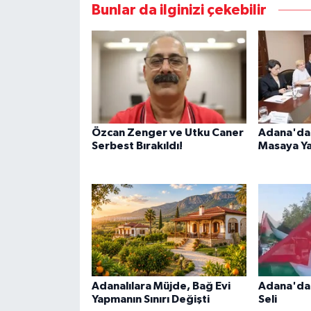
Bunlar da ilginizi çekebilir
Özcan Zenger ve Utku Caner
Adana'da 
Serbest Bırakıldı!
Masaya Yat
Adanalılara Müjde, Bağ Evi
Adana'da 
Yapmanın Sınırı Değişti
Seli