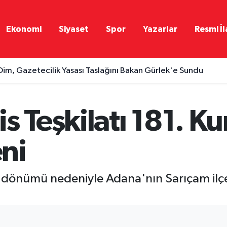
Ekonomi
Siyaset
Spor
Yazarlar
Resmi İl
Dim, Gazetecilik Yasası Taslağını Bakan Gürlek'e Sundu
 Teşkilatı 181. Kur
ni
 yıl dönümü nedeniyle Adana'nın Sarıçam il