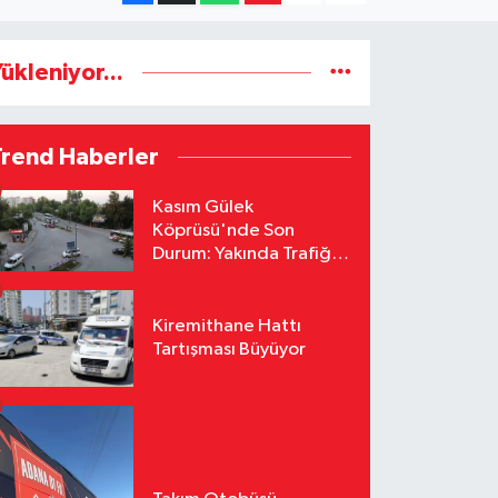
ükleniyor...
Trend Haberler
Kasım Gülek
Köprüsü'nde Son
Durum: Yakında Trafiğe
Açılacak
Kiremithane Hattı
Tartışması Büyüyor