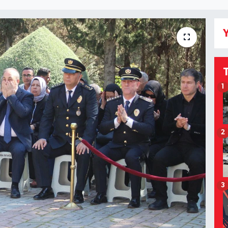
Y
1
2
3