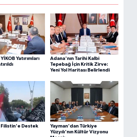
YİKOB Yatırımları
Adana'nın Tarihi Kalbi
ırıldı
Tepebağ İçin Kritik Zirve:
Yeni Yol Haritası Belirlendi
Filistin'e Destek
Yayman'dan Türkiye
Yüzyılı'nın Kültür Vizyonu