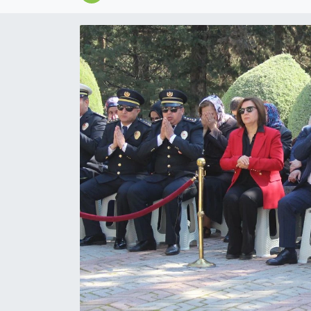
Magazin
Özel
Resmi İlanlar
Sağlık
Siyaset
Spor
Yaşam
Yerel Yönetimler
Yurttan