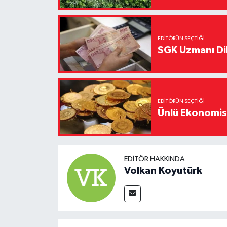
EDITÖRÜN SEÇTIĞI
SGK Uzmanı Dil
EDITÖRÜN SEÇTIĞI
Ünlü Ekonomistt
EDITÖR HAKKINDA
Volkan Koyutürk