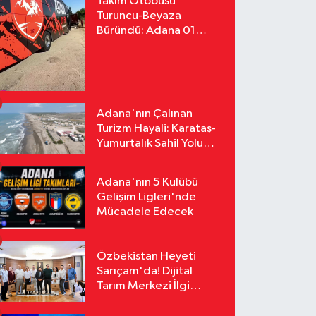
Takım Otobüsü
Turuncu-Beyaza
Büründü: Adana 01
FK'nın Yeni Yüzü
Yollarda
Adana'nın Çalınan
Turizm Hayali: Karataş-
Yumurtalık Sahil Yolu
Tozlu Raflarda Kaldı
Adana'nın 5 Kulübü
Gelişim Ligleri'nde
Mücadele Edecek
Özbekistan Heyeti
Sarıçam'da! Dijital
Tarım Merkezi İlgi
Odağı Oldu