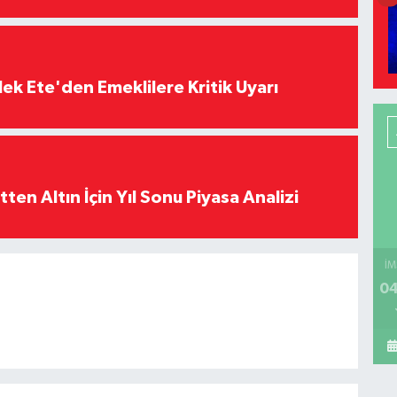
ek Ete'den Emeklilere Kritik Uyarı
en Altın İçin Yıl Sonu Piyasa Analizi
İM
04