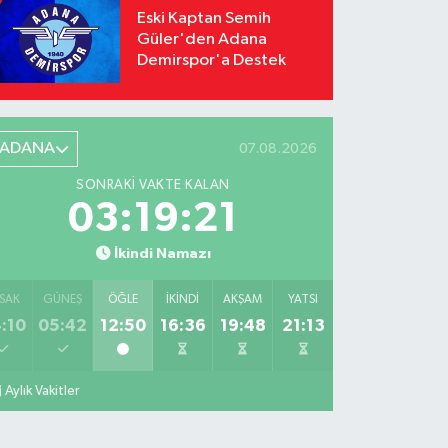
Eski Kaptan Semih
Güler'den Adana
Demirspor'a Destek
ADANA
07.08.2026
SONRAKI VAKTE KALAN
03:19:20
İkindi Namazı
SAK
GÜNEŞ
ÖĞLE
İKINDI
AKŞAM
YATSI
:10
05:42
12:50
16:36
19:48
21:13
Aylık Vakitler