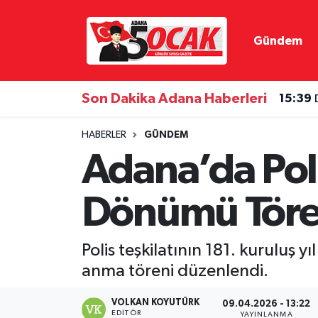
Gündem
Asayiş
Hava Durumu
Bilim & Teknoloji
Trafik Durumu
Son Dakika Adana Haberleri
15:39
Çevre
Süper Lig Puan Durumu ve Fikstür
HABERLER
GÜNDEM
Adana’da Polis
Dünya
Tüm Manşetler
Dönümü Töre
Eğitim
Son Dakika Haberleri
Ekonomi
Haber Arşivi
Polis teşkilatının 181. kuruluş
anma töreni düzenlendi.
Gündem
VOLKAN KOYUTÜRK
09.04.2026 - 13:22
Haber Reklam
EDITÖR
YAYINLANMA