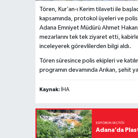
Tören, Kur’an-ı Kerim tilaveti ile başla
kapsamında, protokol üyeleri ve polisl
Adana Emniyet Müdürü Ahmet Hakan Ar
mezarlarını tek tek ziyaret etti, kabirle
inceleyerek görevlilerden bilgi aldı.
Tören süresince polis ekipleri ve katılı
programın devamında Arıkan, şehit yakı
Kaynak:
İHA
EDITÖRÜN SEÇTIĞI
Adana’da Plast