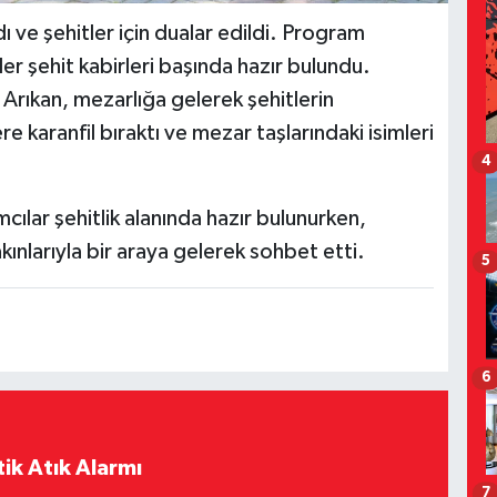
dı ve şehitler için dualar edildi. Program
er şehit kabirleri başında hazır bulundu.
ıkan, mezarlığa gelerek şehitlerin
re karanfil bıraktı ve mezar taşlarındaki isimleri
4
mcılar şehitlik alanında hazır bulunurken,
nlarıyla bir araya gelerek sohbet etti.
5
6
ik Atık Alarmı
7