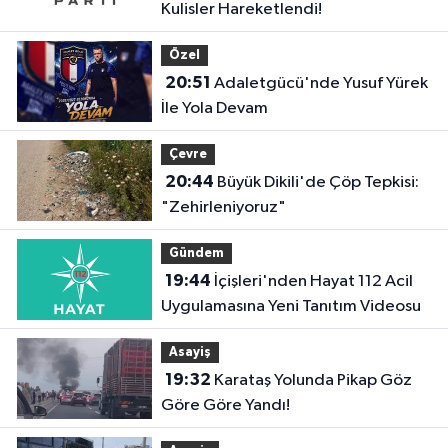
Kulisler Hareketlendi!
Özel
20:51
Adaletgücü'nde Yusuf Yürek
İle Yola Devam
Çevre
20:44
Büyük Dikili'de Çöp Tepkisi:
"Zehirleniyoruz"
Gündem
19:44
İçişleri'nden Hayat 112 Acil
Uygulamasına Yeni Tanıtım Videosu
Asayiş
19:32
Karataş Yolunda Pikap Göz
Göre Göre Yandı!