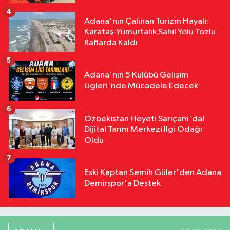
Çağrısı "Sahada Adalet, Tribünde
4
Saygı Olsun"
Adana'nın Çalınan Turizm Hayali:
Karataş-Yumurtalık Sahil Yolu Tozlu
Raflarda Kaldı
5
Adana'nın 5 Kulübü Gelişim
Ligleri'nde Mücadele Edecek
6
Özbekistan Heyeti Sarıçam'da!
Dijital Tarım Merkezi İlgi Odağı
Oldu
7
Eski Kaptan Semih Güler'den Adana
Demirspor'a Destek