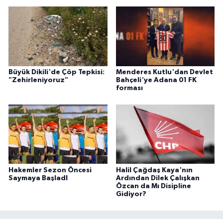
Büyük Dikili'de Çöp Tepkisi:
Menderes Kutlu'dan Devlet
"Zehirleniyoruz"
Bahçeli'ye Adana 01 FK
forması
Hakemler Sezon Öncesi
Halil Çağdaş Kaya'nın
Saymaya BaşladI
Ardından Dilek Çalışkan
Özcan da Mı Disipline
Gidiyor?