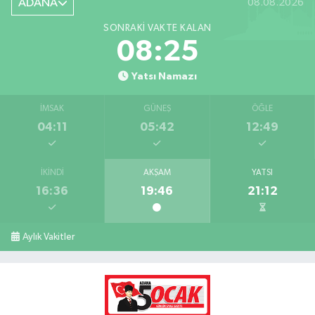
ADANA
08.08.2026
SONRAKI VAKTE KALAN
08:24
Yatsı Namazı
İMSAK
GÜNEŞ
ÖĞLE
04:11
05:42
12:49
İKINDI
AKŞAM
YATSI
16:36
19:46
21:12
Aylık Vakitler