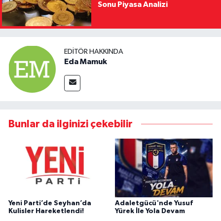
Sonu Piyasa Analizi
EDITÖR HAKKINDA
Eda Mamuk
Bunlar da ilginizi çekebilir
Yeni Parti’de Seyhan’da
Adaletgücü'nde Yusuf
Kulisler Hareketlendi!
Yürek İle Yola Devam