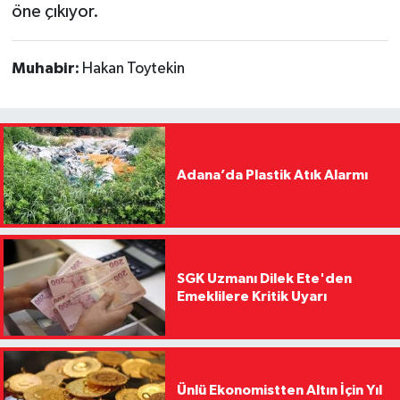
öne çıkıyor.
Muhabir:
Hakan Toytekin
Adana’da Plastik Atık Alarmı
SGK Uzmanı Dilek Ete'den
Emeklilere Kritik Uyarı
Ünlü Ekonomistten Altın İçin Yıl