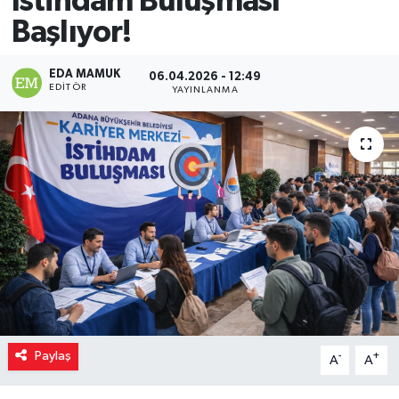
İstihdam Buluşması
Başlıyor!
Magazin
EDA MAMUK
Özel
06.04.2026 - 12:49
EDITÖR
YAYINLANMA
Resmi İlanlar
Sağlık
Siyaset
Spor
Yaşam
Yerel Yönetimler
Paylaş
-
+
A
A
Yurttan