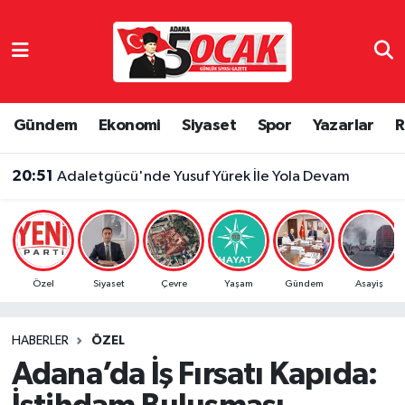
Asayiş
Adana Nöbetçi Eczaneler
Bilim & Teknoloji
Adana Hava Durumu
Gündem
Ekonomi
Siyaset
Spor
Yazarlar
R
Çevre
Adana Namaz Vakitleri
20:51
Adaletgücü'nde Yusuf Yürek İle Yola Devam
Dünya
Adana Trafik Yoğunluk Haritası
Eğitim
Süper Lig Puan Durumu ve Fikstür
Özel
Siyaset
Çevre
Yaşam
Gündem
Asayiş
Ekonomi
Tüm Manşetler
HABERLER
ÖZEL
Gündem
Son Dakika Haberleri
Adana’da İş Fırsatı Kapıda:
Haber Reklam
Haber Arşivi