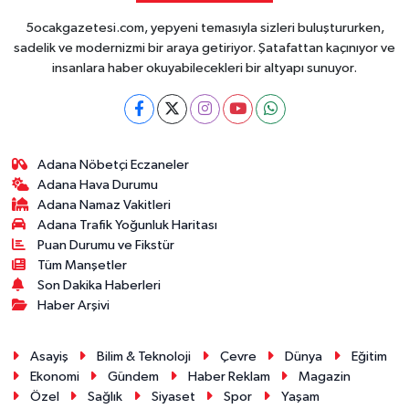
5ocakgazetesi.com, yepyeni temasıyla sizleri buluştururken,
sadelik ve modernizmi bir araya getiriyor. Şatafattan kaçınıyor ve
insanlara haber okuyabilecekleri bir altyapı sunuyor.
Adana Nöbetçi Eczaneler
Adana Hava Durumu
Adana Namaz Vakitleri
Adana Trafik Yoğunluk Haritası
Puan Durumu ve Fikstür
Tüm Manşetler
Son Dakika Haberleri
Haber Arşivi
Asayiş
Bilim & Teknoloji
Çevre
Dünya
Eğitim
Ekonomi
Gündem
Haber Reklam
Magazin
Özel
Sağlık
Siyaset
Spor
Yaşam