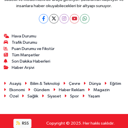
insanlara haber okuyabilecekleri bir altyapı sunuyor.
Hava Durumu
Trafik Durumu
Puan Durumu ve Fikstür
Tüm Manşetler
Son Dakika Haberleri
Haber Arşivi
Asayiş
Bilim & Teknoloji
Çevre
Dünya
Eğitim
Ekonomi
Gündem
Haber Reklam
Magazin
Özel
Sağlık
Siyaset
Spor
Yaşam
RSS
Copyright © 2025. Her hakkı saklıdır.