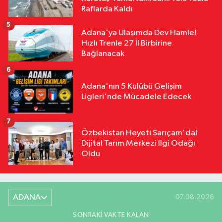
Raflarda Kaldı
5
Adana'ya Ulaşımda Dev Hamle!
Hızlı Trenle 27 İl Birbirine
Bağlanacak
6
Adana'nın 5 Kulübü Gelişim
Ligleri'nde Mücadele Edecek
7
Özbekistan Heyeti Sarıçam'da!
Dijital Tarım Merkezi İlgi Odağı
Oldu
ADANA
07.08.2026
SONRAKI VAKTE KALAN