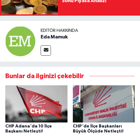
Sonu Piyasa Analizi
EDITÖR HAKKINDA
Eda Mamuk
Bunlar da ilginizi çekebilir
CHP Adana'da 10 İlçe
CHP'de İlçe Başkanları
Başkanı Netleşti!
Büyük Ölçüde Netleşti!