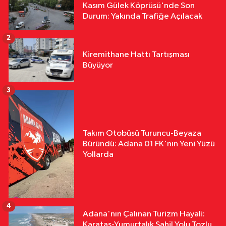
Kasım Gülek Köprüsü'nde Son
Durum: Yakında Trafiğe Açılacak
2
Kiremithane Hattı Tartışması
Büyüyor
3
Takım Otobüsü Turuncu-Beyaza
Büründü: Adana 01 FK'nın Yeni Yüzü
Yollarda
4
Adana'nın Çalınan Turizm Hayali:
Karataş-Yumurtalık Sahil Yolu Tozlu