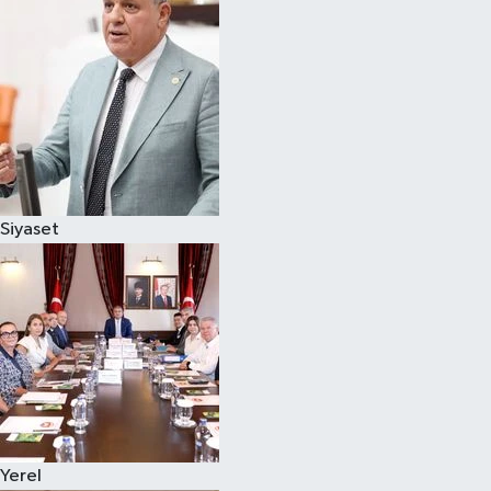
Magazin
Özel
Resmi İlanlar
Sağlık
Siyaset
Siyaset
Spor
Yaşam
Yerel Yönetimler
Yerel
Yurttan