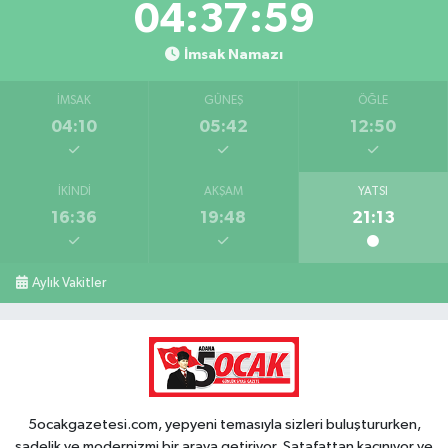
04:37:58
İmsak Namazı
İMSAK
GÜNEŞ
ÖĞLE
04:10
05:42
12:50
İKINDI
AKŞAM
YATSI
16:36
19:48
21:13
Aylık Vakitler
5ocakgazetesi.com, yepyeni temasıyla sizleri buluştururken,
sadelik ve modernizmi bir araya getiriyor. Şatafattan kaçınıyor ve