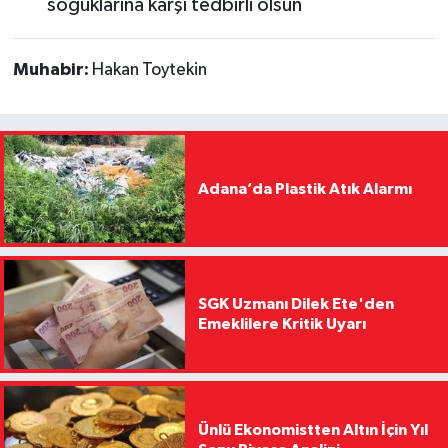
soğuklarına karşı tedbirli olsun
Muhabir:
Hakan Toytekin
Adana’da Plastik Atık Alarmı
SGK Uzmanı Dilek Ete'den
Emeklilere Kritik Uyarı
Ünlü Ekonomistten Altın İçin Yıl