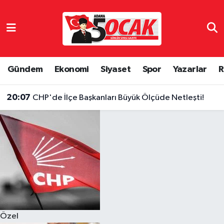
Asayiş
Hava Durumu
Bilim & Teknoloji
Trafik Durumu
Gündem
Ekonomi
Siyaset
Spor
Yazarlar
R
Çevre
Süper Lig Puan Durumu ve Fikstür
20:07
CHP'de İlçe Başkanları Büyük Ölçüde Netleşti!
Dünya
Tüm Manşetler
Eğitim
Son Dakika Haberleri
Ekonomi
Haber Arşivi
Gündem
Özel
Haber Reklam