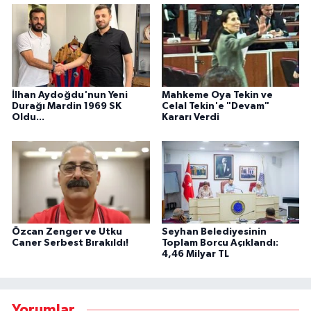
İlhan Aydoğdu'nun Yeni
Mahkeme Oya Tekin ve
Durağı Mardin 1969 SK
Celal Tekin'e "Devam"
Oldu...
Kararı Verdi
Özcan Zenger ve Utku
Seyhan Belediyesinin
Caner Serbest Bırakıldı!
Toplam Borcu Açıklandı:
4,46 Milyar TL
Yorumlar