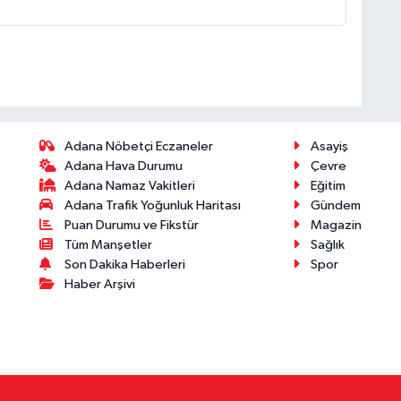
Adana Nöbetçi Eczaneler
Asayiş
Adana Hava Durumu
Çevre
Adana Namaz Vakitleri
Eğitim
Adana Trafik Yoğunluk Haritası
Gündem
Puan Durumu ve Fikstür
Magazin
Tüm Manşetler
Sağlık
Son Dakika Haberleri
Spor
Haber Arşivi