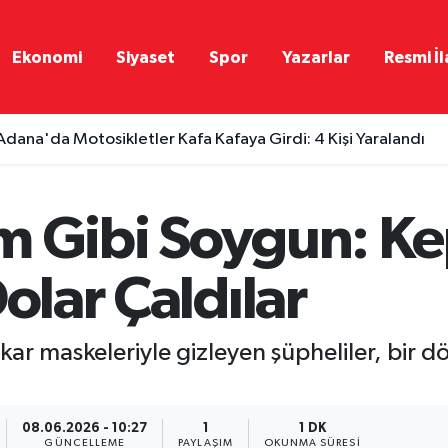
Ekonomi
Siyaset
Spor
Yazarlar
Resmi İl
Adana'da Motosikletler Kafa Kafaya Girdi: 4 Kişi Yaralandı
m Gibi Soygun: Ke
olar Çaldılar
kar maskeleriyle gizleyen şüpheliler, bir 
08.06.2026 - 10:27
1
1 DK
GÜNCELLEME
PAYLAŞIM
OKUNMA SÜRESI