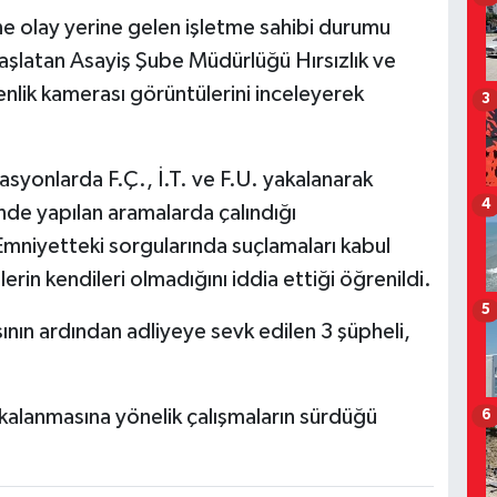
ine olay yerine gelen işletme sahibi durumu
 başlatan Asayiş Şube Müdürlüğü Hırsızlık ve
venlik kamerası görüntülerini inceleyerek
3
syonlarda F.Ç., İ.T. ve F.U. yakalanarak
4
inde yapılan aramalarda çalındığı
Emniyetteki sorgularında suçlamaları kabul
erin kendileri olmadığını iddia ettiği öğrenildi.
5
nın ardından adliyeye sevk edilen 3 şüpheli,
akalanmasına yönelik çalışmaların sürdüğü
6