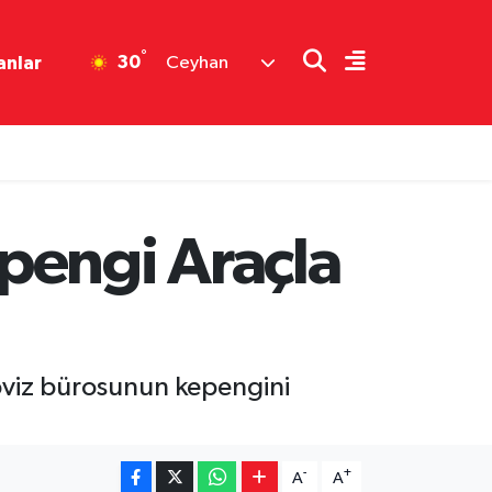
°
30
anlar
Ceyhan
pengi Araçla
döviz bürosunun kepengini
-
+
A
A