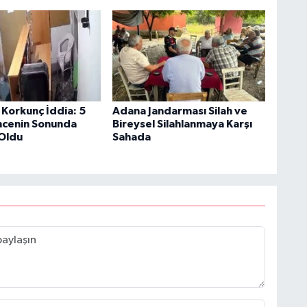
Korkunç İddia: 5
Adana Jandarması Silah ve
encenin Sonunda
Bireysel Silahlanmaya Karşı
 Oldu
Sahada