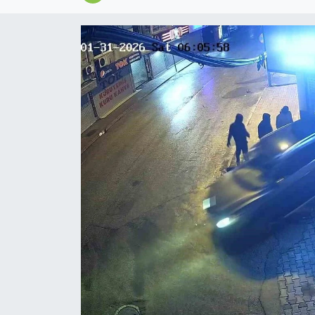
Magazin
Özel
Resmi İlanlar
Sağlık
Siyaset
Spor
Yaşam
Yerel Yönetimler
Yurttan