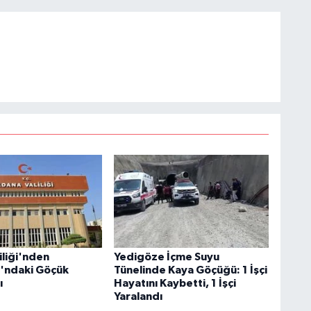
iliği'nden
Yedigöze İçme Suyu
'ndaki Göçük
Tünelinde Kaya Göçüğü: 1 İşçi
ı
Hayatını Kaybetti, 1 İşçi
Yaralandı