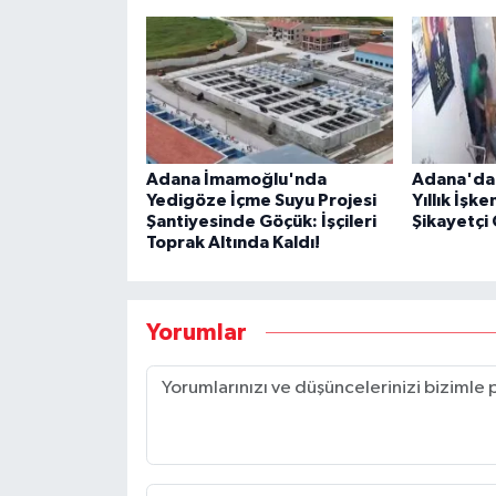
Adana İmamoğlu'nda
Adana'da 
Yedigöze İçme Suyu Projesi
Yıllık İşk
Şantiyesinde Göçük: İşçileri
Şikayetçi
Toprak Altında Kaldı!
Yorumlar