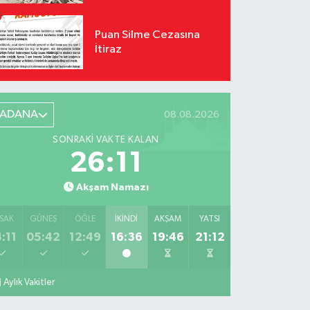
İddiası!
Puan Silme Cezasına
İtiraz
ADANA
08.08.2026
SONRAKI VAKTE KALAN
26:10
Akşam Namazı
SAK
GÜNEŞ
ÖĞLE
İKINDI
AKŞAM
YATSI
:11
05:42
12:49
16:36
19:46
21:12
Aylık Vakitler