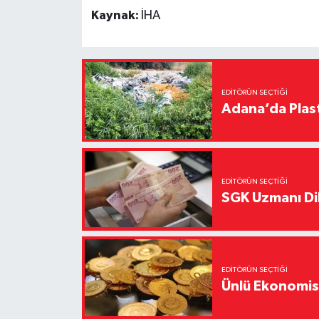
Kaynak:
İHA
EDITÖRÜN SEÇTIĞI
Adana’da Plast
EDITÖRÜN SEÇTIĞI
SGK Uzmanı Dil
EDITÖRÜN SEÇTIĞI
Ünlü Ekonomistt