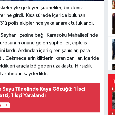
eleriyle gizleyen şüpheliler, bir döviz
yerine girdi. Kısa sürede içeride bulunan
 3'ü polis ekiplerince yakalanarak tutuklandı.
 Seyhan ilçesine bağlı Karasoku Mahallesi'nde
rosunun önüne gelen şüpheliler, ciple iş
i kırdı. Ardından içeri giren şahıslar, para
 Çekmecelerin kilitlerini kıran zanlılar, içeride
ldikleri araçla bölgeden uzaklaştı. Hırsızlık
ı tarafından kaydedildi.
 Suyu Tünelinde Kaya Göçüğü: 1 İşçi
1
tti, 1 İşçi Yaralandı
e
2