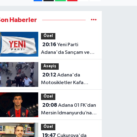
Son Haberler
Özel
20:16
Yeni Parti
Adana'da Sarıçam ve
Karataş İlçe Başkanları
Asayiş
ve Yönetimleri Belirlendi
20:12
Adana'da
Motosikletler Kafa
Kafaya Girdi: 4 Kişi
Özel
Yaralandı
20:08
Adana 01 FK’dan
Mersin İdmanyurdu’na
Bir Transfer Daha!
Özel
19:47
Çukurova'da