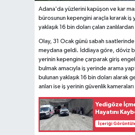
Adana'da yüzlerini kapüşon ve kar mask
bürosunun kepengini araçla kırarak iş 
yaklaşık 16 bin doları çalan zanlılardan
Olay, 31 Ocak günü sabah saatlerinde
meydana geldi. İddiaya göre, döviz bü
yerinin kepengine çarparak giriş engelin
bulmak amacıyla iş yerinde arama yaptı.
bulunan yaklaşık 16 bin doları alarak ge
anları ise iş yerinin güvenlik kameralar
Yedigöze İçme
Hayatını Kaybe
İçeriği Görüntül