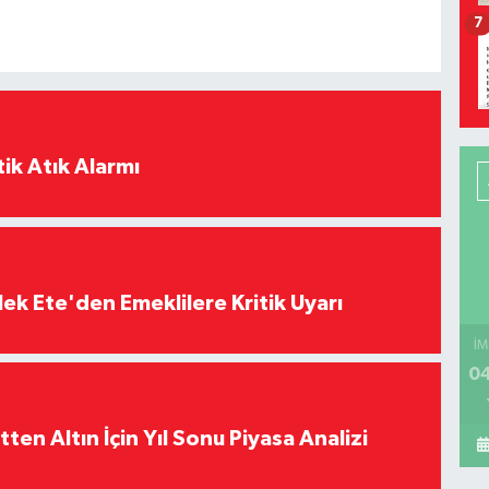
7
ik Atık Alarmı
ek Ete'den Emeklilere Kritik Uyarı
İM
04
en Altın İçin Yıl Sonu Piyasa Analizi