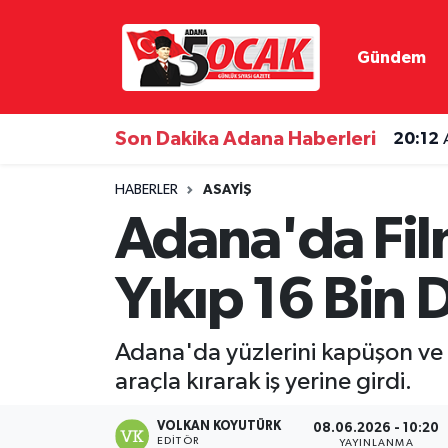
Gündem
Asayiş
Adana Nöbetçi Eczaneler
Bilim & Teknoloji
Adana Hava Durumu
Son Dakika Adana Haberleri
20:12
Çevre
Adana Namaz Vakitleri
HABERLER
ASAYIŞ
Adana'da Fil
Dünya
Adana Trafik Yoğunluk Haritası
Yıkıp 16 Bin D
Eğitim
Süper Lig Puan Durumu ve Fikstür
Ekonomi
Tüm Manşetler
Adana'da yüzlerini kapüşon ve 
araçla kırarak iş yerine girdi.
Gündem
Son Dakika Haberleri
VOLKAN KOYUTÜRK
08.06.2026 - 10:20
Haber Reklam
Haber Arşivi
EDITÖR
YAYINLANMA