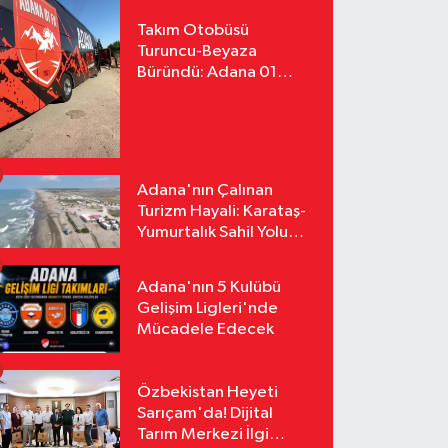
Takım Otobüsü
Turuncu-Beyaza
Büründü: Adana 01
FK'nın Yeni Yüzü
Yollarda
Adana'nın Çalınan
Turizm Hayali: Karataş-
Yumurtalık Sahil Yolu
Tozlu Raflarda Kaldı
Adana'nın 5 Kulübü
Gelişim Ligleri'nde
Mücadele Edecek
Özbekistan Heyeti
Sarıçam'da! Dijital
Tarım Merkezi İlgi