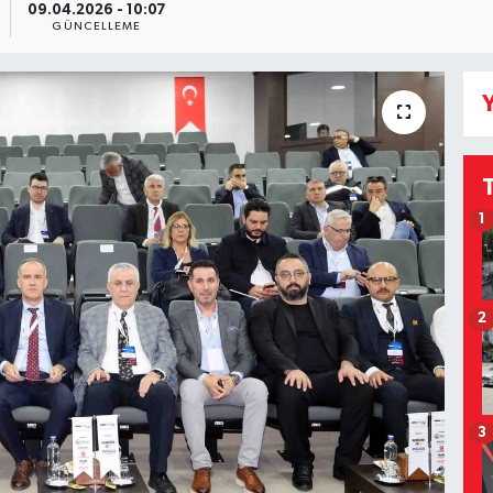
09.04.2026 - 10:07
GÜNCELLEME
Y
1
2
3