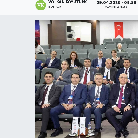
VOLKAN KOYUTÜRK
09.04.2026 - 09:58
EDITÖR
YAYINLANMA
Magazin
Özel
Resmi İlanlar
Sağlık
Siyaset
Spor
Yaşam
Yerel Yönetimler
Yurttan