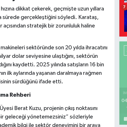
7
ızına dikkat çekerek, geçmişte uzun yıllara
sa sürede gerçekleştiğini söyledi. Karataş,
ısından stratejik bir zorunluluk haline
t makineleri sektöründe son 20 yılda ihracatını
lyar dolar seviyesine ulaştığını, sektörün
ığını kaydetti. 2025 yılında satışların 16 bin
’nın ilk aylarında yaşanan daralmaya rağmen
inin sürdüğünü ifade etti.
İM
ma Rehberi
04
i Berat Kuzu, projenin çıkış noktasını
r geleceği yönetemezsiniz” sözleriyle
demik bilgi ile sektör deneyimini bir araya