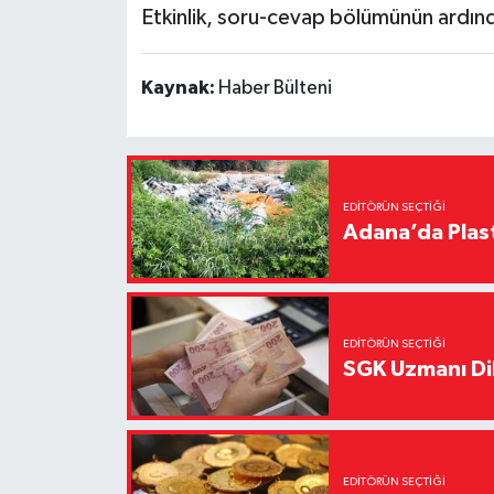
Etkinlik, soru-cevap bölümünün ardın
Kaynak:
Haber Bülteni
EDITÖRÜN SEÇTIĞI
Adana’da Plast
EDITÖRÜN SEÇTIĞI
SGK Uzmanı Dil
EDITÖRÜN SEÇTIĞI