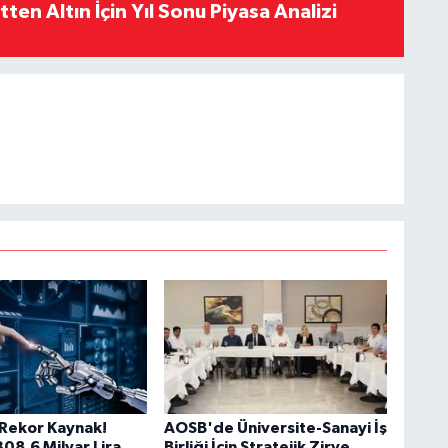
en Altın İçin Yıl Sonu Piyasa Analizi
Rekor Kaynak!
AOSB'de Üniversite-Sanayi İş
08,6 Milyar Lira
Birliği İçin Stratejik Zirve