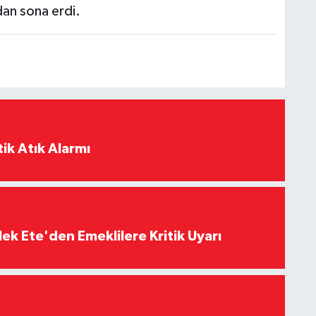
dan sona erdi.
ik Atık Alarmı
ek Ete'den Emeklilere Kritik Uyarı