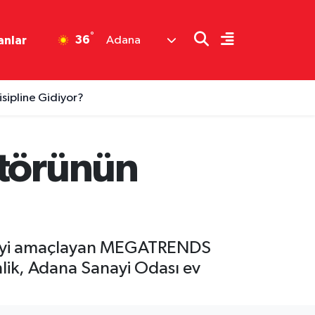
°
36
anlar
Adana
sipline Gidiyor?
ktörünün
vermeyi amaçlayan MEGATRENDS
nlik, Adana Sanayi Odası ev