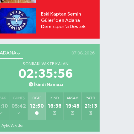
Odağı Oldu
Eski Kaptan Semih
Güler'den Adana
Demirspor'a Destek
ADANA
07.08.2026
SONRAKI VAKTE KALAN
02:35:55
İkindi Namazı
SAK
GÜNEŞ
ÖĞLE
İKINDI
AKŞAM
YATSI
:10
05:42
12:50
16:36
19:48
21:13
Aylık Vakitler