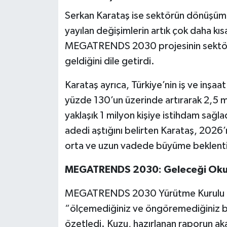
Serkan Karataş ise sektörün dönüşüm h
yayılan değişimlerin artık çok daha kı
MEGATRENDS 2030 projesinin sektör aç
geldiğini dile getirdi.
Karataş ayrıca, Türkiye’nin iş ve inşaa
yüzde 130’un üzerinde artırarak 2,5 mi
yaklaşık 1 milyon kişiye istihdam sağlad
adedi aştığını belirten Karataş, 2026
orta ve uzun vadede büyüme beklentis
MEGATRENDS 2030: Geleceği Oku
MEGATRENDS 2030 Yürütme Kurulu Üyes
“ölçemediğiniz ve öngöremediğiniz bi
özetledi. Kuzu, hazırlanan raporun aka