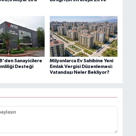
'den Sanayicilere
Milyonlarca Ev Sahibine Yeni
imliliği Desteği
Emlak Vergisi Düzenlemesi:
Vatandaşı Neler Bekliyor?