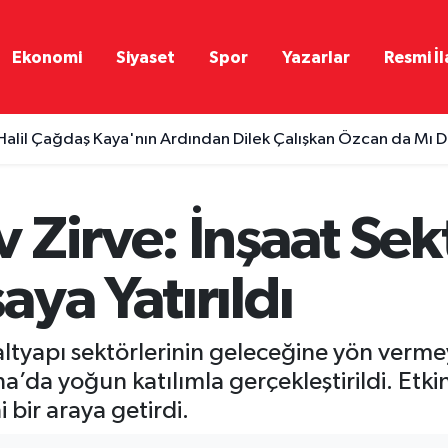
Ekonomi
Siyaset
Spor
Yazarlar
Resmi İl
Halil Çağdaş Kaya'nın Ardından Dilek Çalışkan Özcan da Mı Di
 Zirve: İnşaat Se
ya Yatırıldı
ve altyapı sektörlerinin geleceğine yön 
’da yoğun katılımla gerçekleştirildi. Etki
i bir araya getirdi.