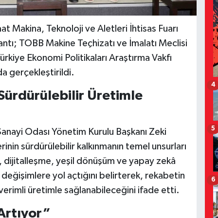
 Makina, Teknoloji ve Aletleri İhtisas Fuarı
tı; TOBB Makine Teçhizatı ve İmalatı Meclisi
ürkiye Ekonomi Politikaları Araştırma Vakfı
a gerçekleştirildi.
4
Sürdürülebilir Üretimle
5
Sanayi Odası Yönetim Kurulu Başkanı Zeki
rinin sürdürülebilir kalkınmanın temel unsurları
ç, dijitalleşme, yeşil dönüşüm ve yapay zekâ
 değişimlere yol açtığını belirterek, rekabetin
6
verimli üretimle sağlanabileceğini ifade etti.
Artıyor”