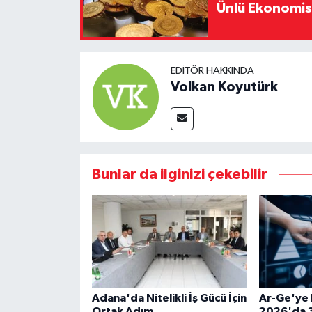
Ünlü Ekonomistt
EDITÖR HAKKINDA
Volkan Koyutürk
Bunlar da ilginizi çekebilir
Adana'da Nitelikli İş Gücü İçin
Ar-Ge'ye 
Ortak Adım
2026'da 3