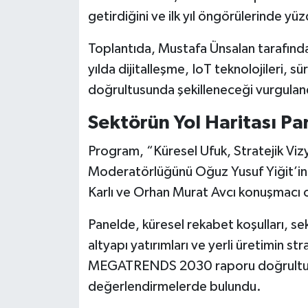
getirdiğini ve ilk yıl öngörülerinde yü
Toplantıda, Mustafa Ünsalan tarafın
yılda dijitalleşme, IoT teknolojileri, sü
doğrultusunda şekilleneceği vurgulan
Sektörün Yol Haritası Pan
Program, “Küresel Ufuk, Stratejik Vizy
Moderatörlüğünü Oğuz Yusuf Yiğit’in 
Karlı ve Orhan Murat Avcı konuşmacı ol
Panelde, küresel rekabet koşulları, se
altyapı yatırımları ve yerli üretimin stra
MEGATRENDS 2030 raporu doğrultusun
değerlendirmelerde bulundu.