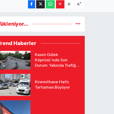
-
+
A
A
ükleniyor...
Trend Haberler
Kasım Gülek
Köprüsü'nde Son
Durum: Yakında Trafiğe
Açılacak
Kiremithane Hattı
Tartışması Büyüyor