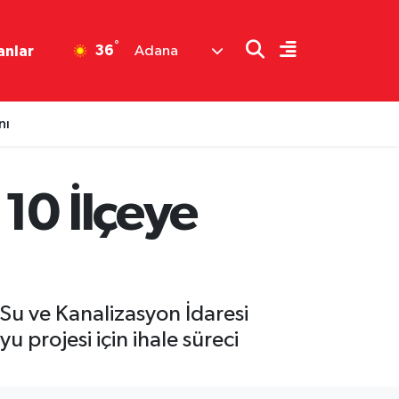
°
36
anlar
Adana
nı
10 İlçeye
 Su ve Kanalizasyon İdaresi
 projesi için ihale süreci