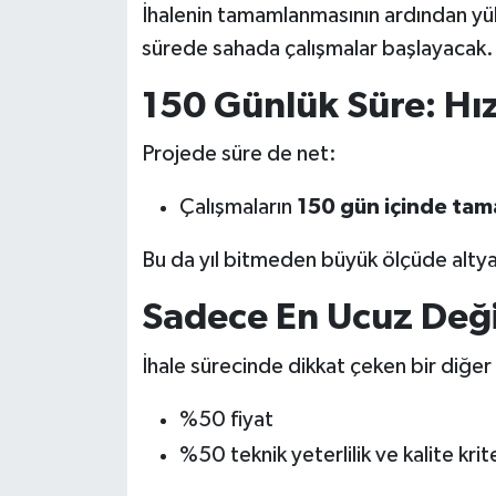
İhalenin tamamlanmasının ardından yük
sürede sahada çalışmalar başlayacak.
150 Günlük Süre: Hı
Projede süre de net:
Çalışmaların
150 gün içinde ta
Bu da yıl bitmeden büyük ölçüde altya
Sadece En Ucuz Değil
İhale sürecinde dikkat çeken bir diğe
%50 fiyat
%50 teknik yeterlilik ve kalite krite