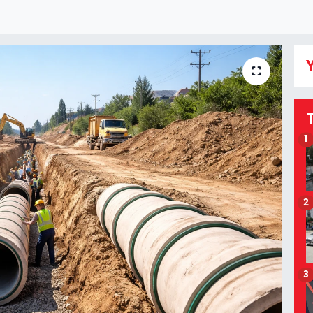
Y
1
2
3