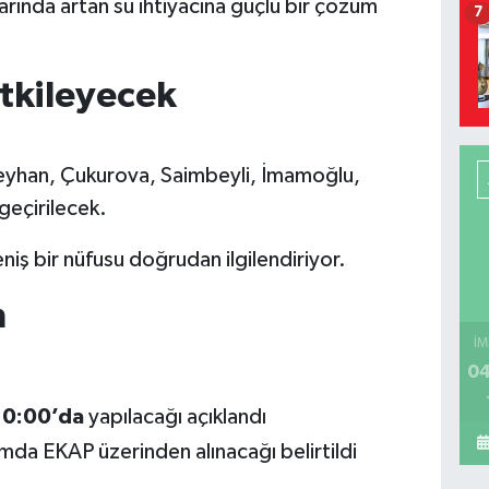
larında artan su ihtiyacına güçlü bir çözüm
7
Etkileyecek
 Seyhan, Çukurova, Saimbeyli, İmamoğlu,
geçirilecek.
iş bir nüfusu doğrudan ilgilendiriyor.
n
İM
04
10:00’da
yapılacağı açıklandı
amda EKAP üzerinden alınacağı belirtildi