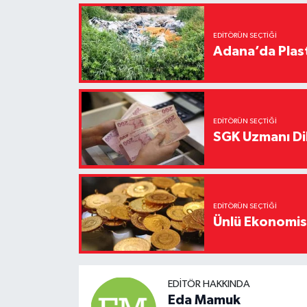
EDITÖRÜN SEÇTIĞI
Adana’da Plast
EDITÖRÜN SEÇTIĞI
SGK Uzmanı Dil
EDITÖRÜN SEÇTIĞI
Ünlü Ekonomistt
EDITÖR HAKKINDA
Eda Mamuk