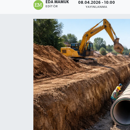
EDA MAMUK
08.04.2026 - 10:00
EDITÖR
YAYINLANMA
Magazin
Özel
Resmi İlanlar
Sağlık
Siyaset
Spor
Yaşam
Yerel Yönetimler
Yurttan