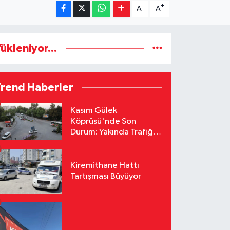
-
+
A
A
ükleniyor...
Trend Haberler
Kasım Gülek
Köprüsü'nde Son
Durum: Yakında Trafiğe
Açılacak
Kiremithane Hattı
Tartışması Büyüyor