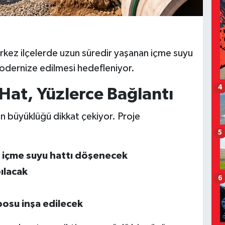
erkez ilçelerde uzun süredir yaşanan içme suyu
modernize edilmesi hedefleniyor.
4
Hat, Yüzlerce Bağlantı
ın büyüklüğü dikkat çekiyor. Proje
5
 içme suyu hattı döşenecek
ılacak
6
posu inşa edilecek