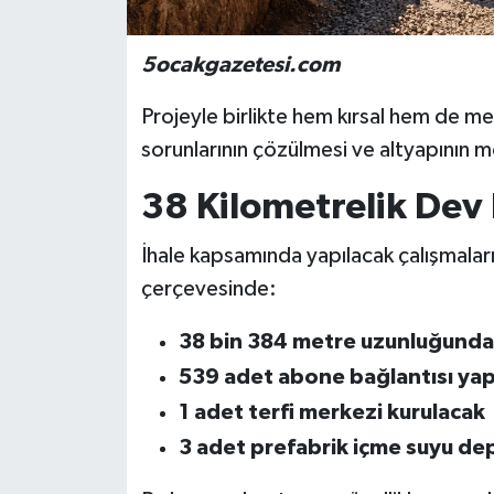
5ocakgazetesi.com
Projeyle birlikte hem kırsal hem de m
sorunlarının çözülmesi ve altyapının 
38 Kilometrelik Dev 
İhale kapsamında yapılacak çalışmalar
çerçevesinde:
38 bin 384 metre uzunluğunda
539 adet abone bağlantısı yap
1 adet terfi merkezi kurulacak
3 adet prefabrik içme suyu de