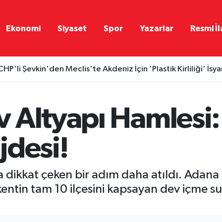
Ekonomi
Siyaset
Spor
Yazarlar
Resmi İl
CHP'li Şevkin'den Meclis'te Akdeniz İçin 'Plastik Kirliliği' İsya
 Altyapı Hamlesi: 
jdesi!
 dikkat çeken bir adım daha atıldı. Adana
tin tam 10 ilçesini kapsayan dev içme suyu