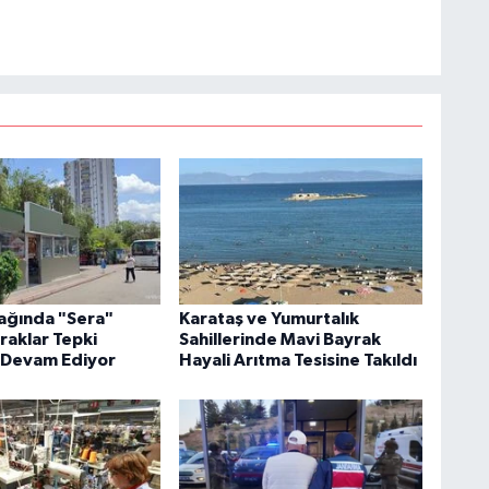
ağında "Sera"
Karataş ve Yumurtalık
raklar Tepki
Sahillerinde Mavi Bayrak
Devam Ediyor
Hayali Arıtma Tesisine Takıldı