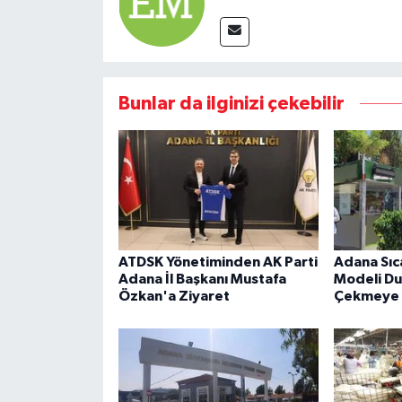
Bunlar da ilginizi çekebilir
ATDSK Yönetiminden AK Parti
Adana Sıc
Adana İl Başkanı Mustafa
Modeli Du
Özkan'a Ziyaret
Çekmeye 