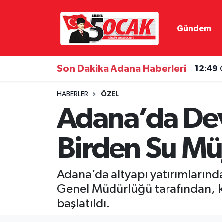
Gündem
Asayiş
Hava Durumu
Bilim & Teknoloji
Trafik Durumu
Son Dakika Adana Haberleri
12:49
Çevre
Süper Lig Puan Durumu ve Fikstür
HABERLER
ÖZEL
Adana’da Dev
Dünya
Tüm Manşetler
Birden Su Mü
Eğitim
Son Dakika Haberleri
Ekonomi
Haber Arşivi
Adana’da altyapı yatırımlarında
Genel Müdürlüğü tarafından, ken
Gündem
başlatıldı.
Haber Reklam