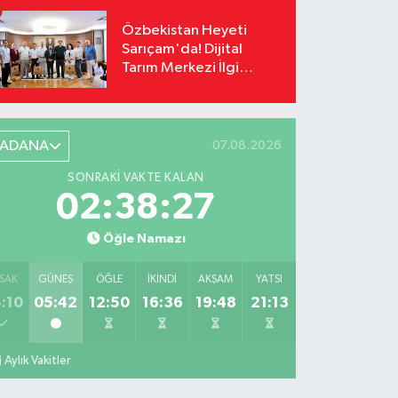
Özbekistan Heyeti
Sarıçam'da! Dijital
Tarım Merkezi İlgi
Odağı Oldu
ADANA
07.08.2026
SONRAKI VAKTE KALAN
02:38:26
Öğle Namazı
SAK
GÜNEŞ
ÖĞLE
İKINDI
AKŞAM
YATSI
:10
05:42
12:50
16:36
19:48
21:13
Aylık Vakitler