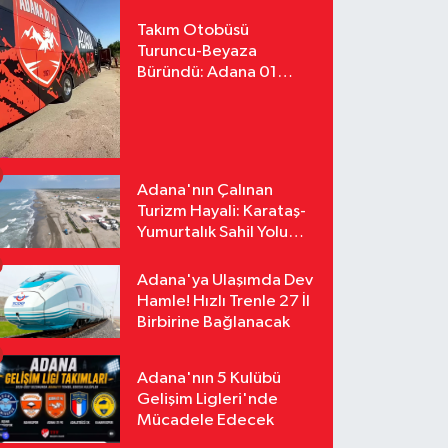
Takım Otobüsü
Turuncu-Beyaza
Büründü: Adana 01
FK'nın Yeni Yüzü
Yollarda
Adana'nın Çalınan
Turizm Hayali: Karataş-
Yumurtalık Sahil Yolu
Tozlu Raflarda Kaldı
Adana'ya Ulaşımda Dev
Hamle! Hızlı Trenle 27 İl
Birbirine Bağlanacak
Adana'nın 5 Kulübü
Gelişim Ligleri'nde
Mücadele Edecek