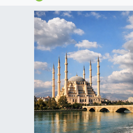
Magazin
Özel
Resmi İlanlar
Sağlık
Siyaset
Spor
Yaşam
Yerel Yönetimler
Yurttan