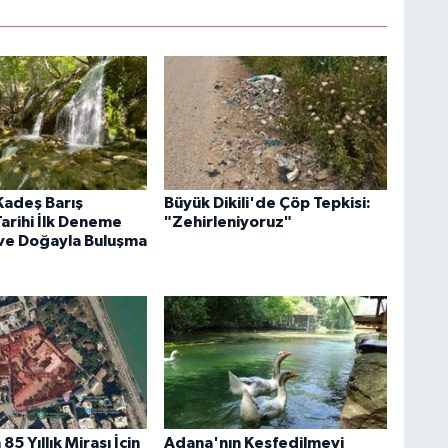
adeş Barış
Büyük Dikili'de Çöp Tepkisi:
Tarihi İlk Deneme
"Zehirleniyoruz"
ve Doğayla Buluşma
85 Yıllık Mirası İçin
Adana'nın Keşfedilmeyi