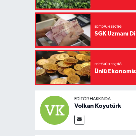
EDITÖRÜN SEÇTIĞI
SGK Uzmanı Dil
EDITÖRÜN SEÇTIĞI
Ünlü Ekonomistt
EDITÖR HAKKINDA
Volkan Koyutürk