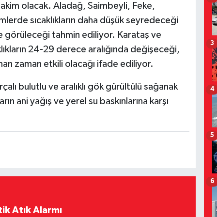
akim olacak. Aladağ, Saimbeyli, Feke,
imlerde sıcaklıkların daha düşük seyredeceği
kte görüleceği tahmin ediliyor. Karataş ve
3
caklıkların 24-29 derece aralığında değişeceği,
n zaman etkili olacağı ifade ediliyor.
alı bulutlu ve aralıklı gök gürültülü sağanak
4
rın ani yağış ve yerel su baskınlarına karşı
5
6
ik Atık Alarmı