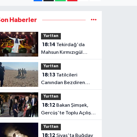
Son Haberler
Yurttan
18:14
Tekirdağ'da
Mahsun Kırmızıgül
Rüzgarı
Yurttan
18:13
Tatilcileri
Canından Bezdiren
Hırsız Yakalandı
Yurttan
18:12
Bakan Şimşek,
Gercüş'te Toplu Açılış
Törenine Katıldı
Yurttan
18:12
Sivas'ta Buğday