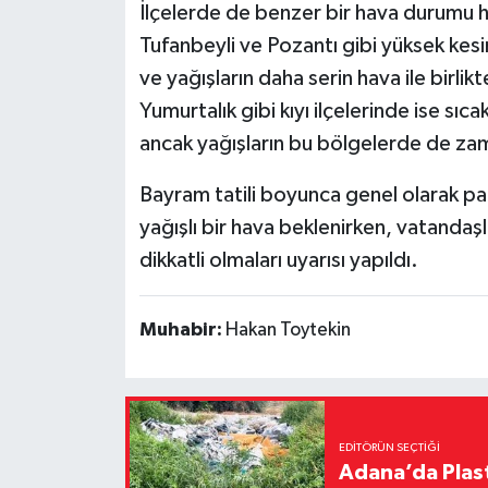
İlçelerde de benzer bir hava durumu h
Tufanbeyli ve Pozantı gibi yüksek kes
ve yağışların daha serin hava ile birli
Yumurtalık gibi kıyı ilçelerinde ise sı
ancak yağışların bu bölgelerde de zama
Bayram tatili boyunca genel olarak parç
yağışlı bir hava beklenirken, vatandaşla
dikkatli olmaları uyarısı yapıldı.
Muhabir:
Hakan Toytekin
EDITÖRÜN SEÇTIĞI
Adana’da Plast