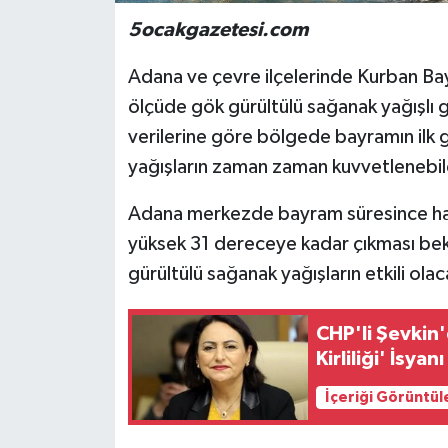
5ocakgazetesi.com
Adana ve çevre ilçelerinde Kurban Ba
ölçüde gök gürültülü sağanak yağışlı 
verilerine göre bölgede bayramın ilk gü
yağışların zaman zaman kuvvetlenebilec
Adana merkezde bayram süresince hava
yüksek 31 dereceye kadar çıkması bekl
gürültülü sağanak yağışların etkili ola
CHP'li Şevkin'
Kirliliği' İsyanı
İçeriği Görüntül