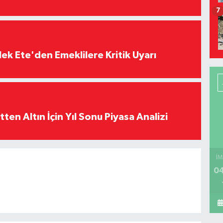
7
ek Ete'den Emeklilere Kritik Uyarı
en Altın İçin Yıl Sonu Piyasa Analizi
İM
04