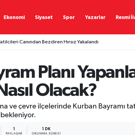
Ekonomi
Siyaset
Spor
Yazarlar
Resmi İl
atilcileri Canından Bezdiren Hırsız Yakalandı
ram Planı Yapanla
Nasıl Olacak?
na ve çevre ilçelerinde Kurban Bayramı ta
 bekleniyor.
1
1 DK
PAYLAŞIM
OKUNMA SÜRESI