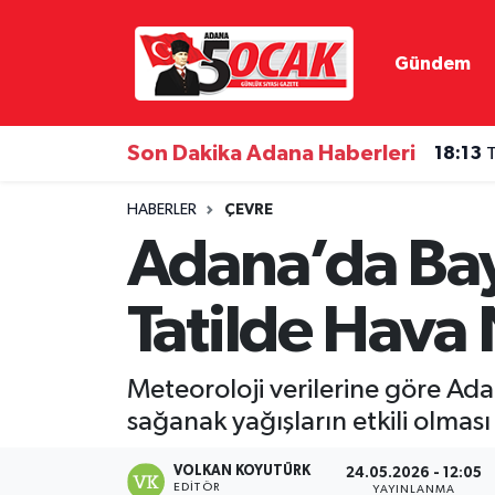
Gündem
Asayiş
Adana Nöbetçi Eczaneler
Bilim & Teknoloji
Adana Hava Durumu
Son Dakika Adana Haberleri
18:13
T
Çevre
Adana Namaz Vakitleri
HABERLER
ÇEVRE
Adana’da Bay
Dünya
Adana Trafik Yoğunluk Haritası
Tatilde Hava 
Eğitim
Süper Lig Puan Durumu ve Fikstür
Ekonomi
Tüm Manşetler
Meteoroloji verilerine göre Ada
sağanak yağışların etkili olması
Gündem
Son Dakika Haberleri
VOLKAN KOYUTÜRK
24.05.2026 - 12:05
Haber Reklam
Haber Arşivi
EDITÖR
YAYINLANMA