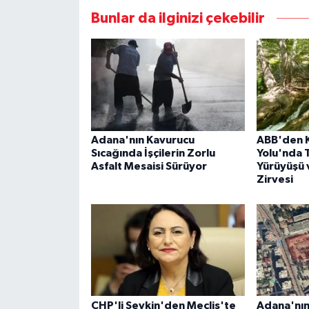
Bunlar da ilginizi çekebilir
Adana'nın Kavurucu
ABB'den K
Sıcağında İşçilerin Zorlu
Yolu'nda 
Asfalt Mesaisi Sürüyor
Yürüyüşü 
Zirvesi
CHP'li Şevkin'den Meclis'te
Adana'nın 