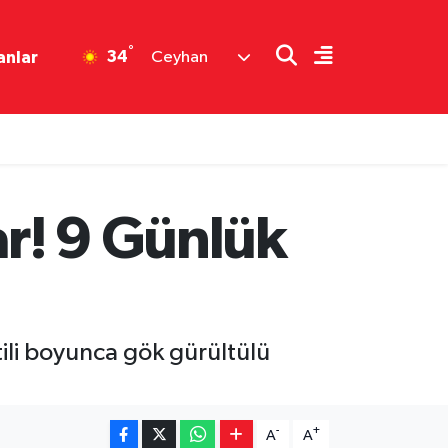
°
34
anlar
Ceyhan
r! 9 Günlük
tili boyunca gök gürültülü
-
+
A
A