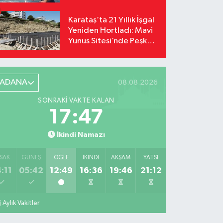
Karataş’ta 21 Yıllık İşgal
Yeniden Hortladı: Mavi
Yunus Sitesi’nde Peşkeş
İddiası!
ADANA
08.08.2026
SONRAKI VAKTE KALAN
17:46
İkindi Namazı
SAK
GÜNEŞ
ÖĞLE
İKINDI
AKŞAM
YATSI
:11
05:42
12:49
16:36
19:46
21:12
Aylık Vakitler