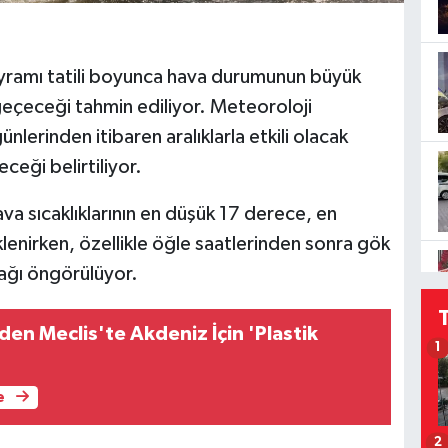
yramı tatili boyunca hava durumunun büyük
geçeceği tahmin ediliyor. Meteoroloji
nlerinden itibaren aralıklarla etkili olacak
eği belirtiliyor.
 sıcaklıklarının en düşük 17 derece, en
enirken, özellikle öğle saatlerinden sonra gök
cağı öngörülüyor.
den Meclis'te Akdeniz İçin 'Plastik
1
e
2