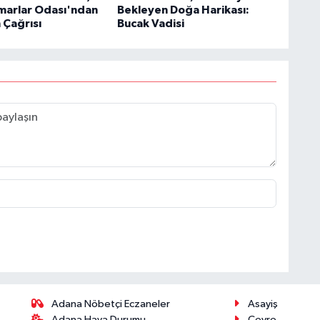
marlar Odası'ndan
Bekleyen Doğa Harikası:
 Çağrısı
Bucak Vadisi
Adana Nöbetçi Eczaneler
Asayiş
Adana Hava Durumu
Çevre