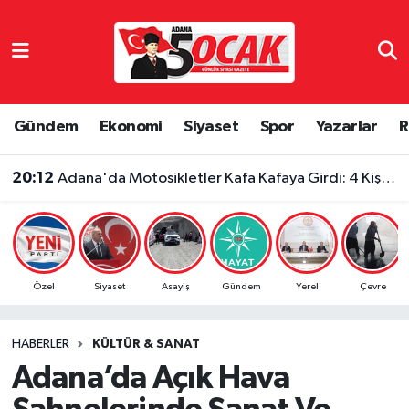
Asayiş
Adana Nöbetçi Eczaneler
Bilim & Teknoloji
Adana Hava Durumu
Gündem
Ekonomi
Siyaset
Spor
Yazarlar
R
Çevre
Adana Namaz Vakitleri
20:12
Adana'da Motosikletler Kafa Kafaya Girdi: 4 Kişi Yaralandı
Dünya
Adana Trafik Yoğunluk Haritası
Eğitim
Süper Lig Puan Durumu ve Fikstür
Özel
Siyaset
Asayiş
Gündem
Yerel
Çevre
Ekonomi
Tüm Manşetler
HABERLER
KÜLTÜR & SANAT
Gündem
Son Dakika Haberleri
Adana’da Açık Hava
Haber Reklam
Haber Arşivi