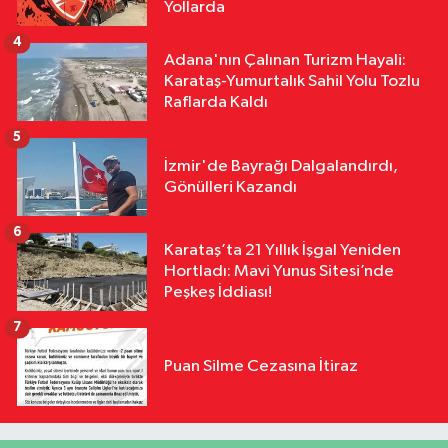
Yollarda
5 Şüpheli Yakalandı
4
Adana'nın Çalınan Turizm Hayali:
Karataş-Yumurtalık Sahil Yolu Tozlu
Raflarda Kaldı
5
İzmir'de Bayrağı Dalgalandırdı,
Gönülleri Kazandı
6
Karataş’ta 21 Yıllık İşgal Yeniden
Hortladı: Mavi Yunus Sitesi’nde
Peşkeş İddiası!
7
Puan Silme Cezasına İtiraz