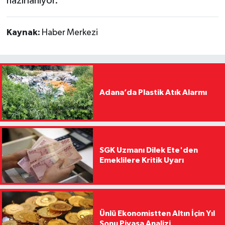
hazırlanıyor.
Kaynak:
Haber Merkezi
Adana’da Plastik Atık Alarmı
SGK Uzmanı Dilek Ete'den
Emeklilere Kritik Uyarı
Ünlü Ekonomistten Altın İçin Yıl
Sonu Piyasa Analizi