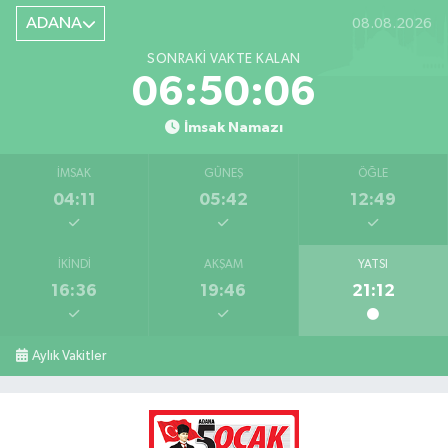
ADANA
08.08.2026
SONRAKI VAKTE KALAN
06:50:05
İmsak Namazı
İMSAK
GÜNEŞ
ÖĞLE
04:11
05:42
12:49
İKINDI
AKŞAM
YATSI
16:36
19:46
21:12
Aylık Vakitler