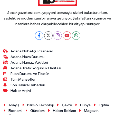
5ocakgazetesi.com, yepyeni temasıyla sizleri buluştururken,
sadelik ve modernizmi bir araya getiriyor. Şatafattan kaçınıyor ve
insanlara haber okuyabilecekleri bir altyapı sunuyor.
Adana Nöbetçi Eczaneler
Adana Hava Durumu
Adana Namaz Vakitleri
Adana Trafik Yoğunluk Haritası
Puan Durumu ve Fikstür
Tüm Manşetler
Son Dakika Haberleri
Haber Arşivi
Asayiş
Bilim & Teknoloji
Çevre
Dünya
Eğitim
Ekonomi
Gündem
Haber Reklam
Magazin