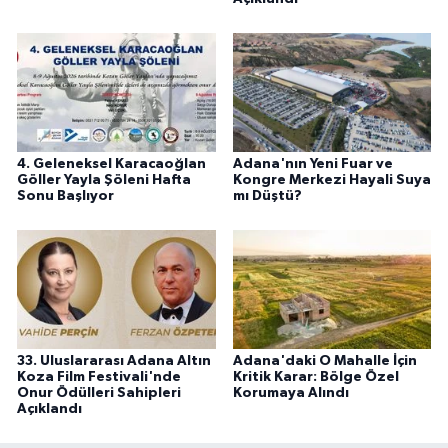
4. Geleneksel Karacaoğlan
Adana'nın Yeni Fuar ve
Göller Yayla Şöleni Hafta
Kongre Merkezi Hayali Suya
Sonu Başlıyor
mı Düştü?
33. Uluslararası Adana Altın
Adana'daki O Mahalle İçin
Koza Film Festivali'nde
Kritik Karar: Bölge Özel
Onur Ödülleri Sahipleri
Korumaya Alındı
Açıklandı