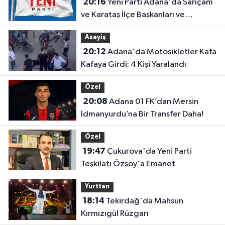
20:16
Yeni Parti Adana'da Sarıçam
ve Karataş İlçe Başkanları ve
Yönetimleri Belirlendi
Asayiş
20:12
Adana'da Motosikletler Kafa
Kafaya Girdi: 4 Kişi Yaralandı
Özel
20:08
Adana 01 FK’dan Mersin
İdmanyurdu’na Bir Transfer Daha!
Özel
19:47
Çukurova'da Yeni Parti
Teşkilatı Özsoy'a Emanet
Yurttan
18:14
Tekirdağ'da Mahsun
Kırmızıgül Rüzgarı