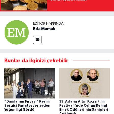
EDITÖR HAKKINDA
Eda Mamuk
Bunlar da ilginizi çekebilir
“Damla’nın Fırçası” Resim
33. Adana Altın Koza Film
Sergisi Sanatseverlerden
Festivali'nde Orhan Kemal
Yoğun İlgi Gördü
Emek Ödülleri'nin Sahipleri
Açıklandı