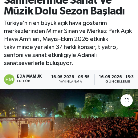
Sahnelerinde Sanat Ve
Müzik Dolu Sezon Başladı
Magazin
Türkiye’nin en büyük açık hava gösterim
Özel
merkezlerinden Mimar Sinan ve Merkez Park Açık
Hava Amfileri, Mayıs–Ekim 2026 etkinlik
Resmi İlanlar
takviminde yer alan 37 farklı konser, tiyatro,
senfoni ve sanat etkinliğiyle Adanalı
Sağlık
sanatseverlerle buluşuyor.
Siyaset
EDA MAMUK
16.05.2026 - 09:55
16.05.2026 - 15:30
EDITÖR
YAYINLANMA
GÜNCELLEME
Spor
Yaşam
Yerel Yönetimler
Yurttan