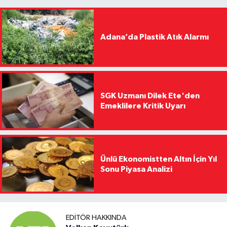
Adana’da Plastik Atık Alarmı
SGK Uzmanı Dilek Ete'den
Emeklilere Kritik Uyarı
Ünlü Ekonomistten Altın İçin Yıl
Sonu Piyasa Analizi
EDITÖR HAKKINDA