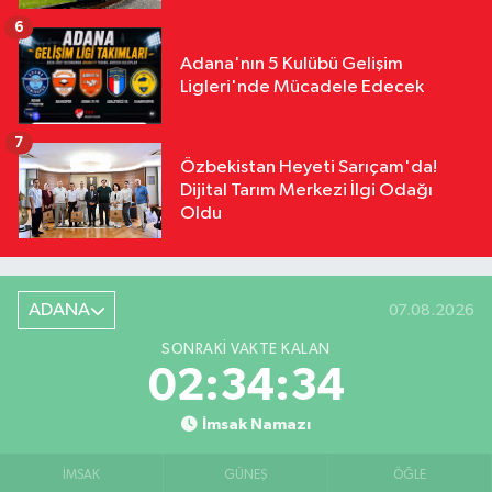
6
Adana'nın 5 Kulübü Gelişim
Ligleri'nde Mücadele Edecek
7
Özbekistan Heyeti Sarıçam'da!
Dijital Tarım Merkezi İlgi Odağı
Oldu
ADANA
07.08.2026
SONRAKI VAKTE KALAN
02:34:33
İmsak Namazı
İMSAK
GÜNEŞ
ÖĞLE