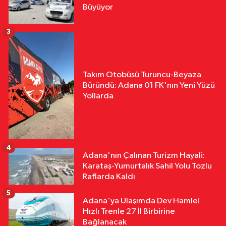
Büyüyor
3
Takım Otobüsü Turuncu-Beyaza
Büründü: Adana 01 FK'nın Yeni Yüzü
Yollarda
4
Adana'nın Çalınan Turizm Hayali:
Karataş-Yumurtalık Sahil Yolu Tozlu
Raflarda Kaldı
5
Adana'ya Ulaşımda Dev Hamle!
Hızlı Trenle 27 İl Birbirine
Bağlanacak