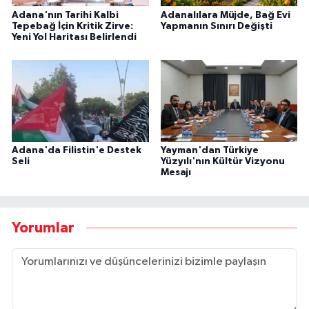
Adana'nın Tarihi Kalbi
Adanalılara Müjde, Bağ Evi
Tepebağ İçin Kritik Zirve:
Yapmanın Sınırı Değişti
Yeni Yol Haritası Belirlendi
Adana'da Filistin'e Destek
Yayman'dan Türkiye
Seli
Yüzyılı'nın Kültür Vizyonu
Mesajı
Yorumlar