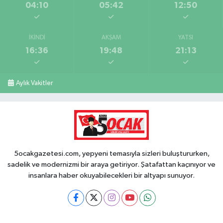
04:10
05:42
12:50
İKINDI
AKŞAM
YATSI
16:36
19:48
21:13
Aylık Vakitler
5ocakgazetesi.com, yepyeni temasıyla sizleri buluştururken,
sadelik ve modernizmi bir araya getiriyor. Şatafattan kaçınıyor ve
insanlara haber okuyabilecekleri bir altyapı sunuyor.