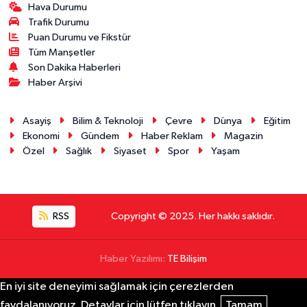
Hava Durumu
Trafik Durumu
Puan Durumu ve Fikstür
Tüm Manşetler
Son Dakika Haberleri
Haber Arşivi
Asayiş
Bilim & Teknoloji
Çevre
Dünya
Eğitim
Ekonomi
Gündem
Haber Reklam
Magazin
Özel
Sağlık
Siyaset
Spor
Yaşam
RSS
Copyright © 2025. Her hakkı saklıdır.
Haber Yazılımı:
TE Bilişim
En iyi site deneyimi sağlamak için çerezlerden
faydalanıyoruz. Detaylar için lütfen tıklayın.
Tamam