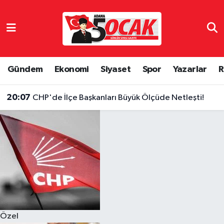
Asayiş
Hava Durumu
Bilim & Teknoloji
Trafik Durumu
Gündem
Ekonomi
Siyaset
Spor
Yazarlar
R
Çevre
Süper Lig Puan Durumu ve Fikstür
20:07
CHP'de İlçe Başkanları Büyük Ölçüde Netleşti!
Dünya
Tüm Manşetler
Eğitim
Son Dakika Haberleri
Ekonomi
Haber Arşivi
Gündem
Özel
Haber Reklam