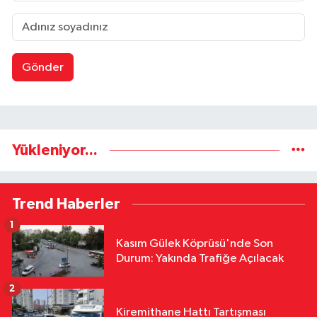
Gönder
Yükleniyor...
Trend Haberler
1
Kasım Gülek Köprüsü'nde Son
Durum: Yakında Trafiğe Açılacak
2
Kiremithane Hattı Tartışması