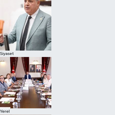
Magazin
Özel
Resmi İlanlar
Sağlık
Siyaset
Siyaset
Spor
Yaşam
Yerel Yönetimler
Yerel
Yurttan