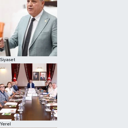
Magazin
Özel
Resmi İlanlar
Sağlık
Siyaset
Siyaset
Spor
Yaşam
Yerel Yönetimler
Yerel
Yurttan