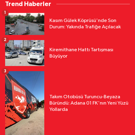
Trend Haberler
1
Kasım Gülek Köprüsü'nde Son
Durum: Yakında Trafiğe Açılacak
2
Kiremithane Hattı Tartışması
Büyüyor
3
Takım Otobüsü Turuncu-Beyaza
Büründü: Adana 01 FK'nın Yeni Yüzü
Yollarda