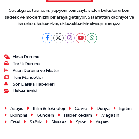
5ocakgazetesi.com, yepyeni temasıyla sizleri buluştururken,
sadelik ve modernizmi bir araya getiriyor. Şatafattan kaçınıyor ve
insanlara haber okuyabilecekleri bir altyapı sunuyor.
Hava Durumu
Trafik Durumu
Puan Durumu ve Fikstür
Tüm Manşetler
Son Dakika Haberleri
Haber Arşivi
Asayiş
Bilim & Teknoloji
Çevre
Dünya
Eğitim
Ekonomi
Gündem
Haber Reklam
Magazin
Özel
Sağlık
Siyaset
Spor
Yaşam