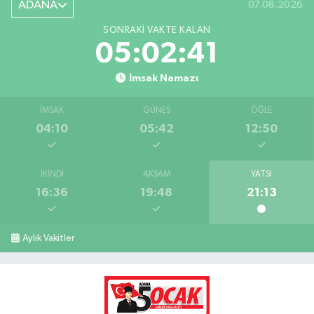
ADANA
07.08.2026
SONRAKI VAKTE KALAN
05:02:40
İmsak Namazı
İMSAK
GÜNEŞ
ÖĞLE
04:10
05:42
12:50
İKINDI
AKŞAM
YATSI
16:36
19:48
21:13
Aylık Vakitler