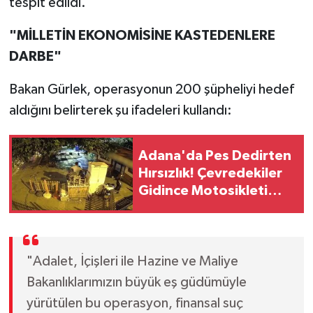
tespit edildi.
"MİLLETİN EKONOMİSİNE KASTEDENLERE
DARBE"
Bakan Gürlek, operasyonun 200 şüpheliyi hedef
aldığını belirterek şu ifadeleri kullandı:
Adana'da Pes Dedirten
Hırsızlık! Çevredekiler
Gidince Motosikleti
Çaldı
"Adalet, İçişleri ile Hazine ve Maliye
Bakanlıklarımızın büyük eş güdümüyle
yürütülen bu operasyon, finansal suç