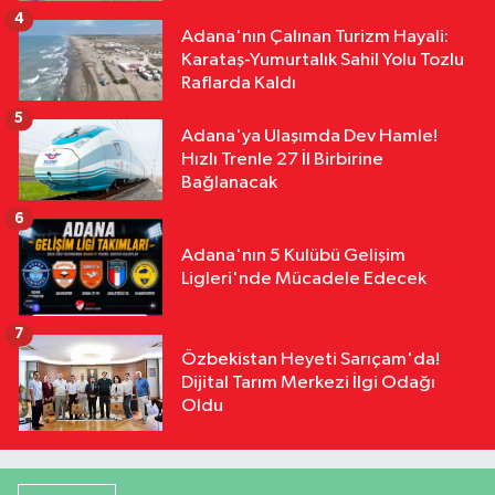
4
Adana'nın Çalınan Turizm Hayali:
Karataş-Yumurtalık Sahil Yolu Tozlu
Raflarda Kaldı
5
Adana'ya Ulaşımda Dev Hamle!
Hızlı Trenle 27 İl Birbirine
Bağlanacak
6
Adana'nın 5 Kulübü Gelişim
Ligleri'nde Mücadele Edecek
7
Özbekistan Heyeti Sarıçam'da!
Dijital Tarım Merkezi İlgi Odağı
Oldu