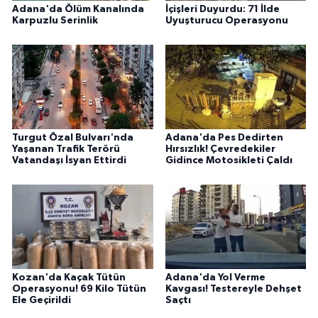
Adana'da Ölüm Kanalında
İçişleri Duyurdu: 71 İlde
Karpuzlu Serinlik
Uyuşturucu Operasyonu
Turgut Özal Bulvarı'nda
Adana'da Pes Dedirten
Yaşanan Trafik Terörü
Hırsızlık! Çevredekiler
Vatandaşı İsyan Ettirdi
Gidince Motosikleti Çaldı
Kozan'da Kaçak Tütün
Adana'da Yol Verme
Operasyonu! 69 Kilo Tütün
Kavgası! Testereyle Dehşet
Ele Geçirildi
Saçtı