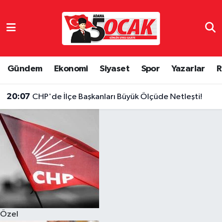
Asayiş
Hava Durumu
Bilim & Teknoloji
Trafik Durumu
Gündem
Ekonomi
Siyaset
Spor
Yazarlar
R
Çevre
Süper Lig Puan Durumu ve Fikstür
20:07
CHP'de İlçe Başkanları Büyük Ölçüde Netleşti!
Dünya
Tüm Manşetler
Eğitim
Son Dakika Haberleri
Ekonomi
Haber Arşivi
Gündem
Özel
Haber Reklam