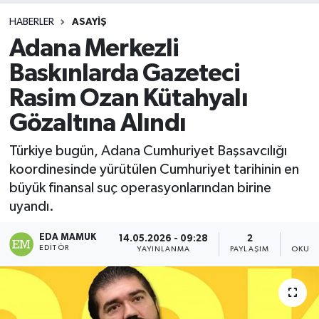
HABERLER
ASAYIŞ
Adana Merkezli
Baskınlarda Gazeteci
Rasim Ozan Kütahyalı
Gözaltına Alındı
Türkiye bugün, Adana Cumhuriyet Başsavcılığı
koordinesinde yürütülen Cumhuriyet tarihinin en
büyük finansal suç operasyonlarından birine
uyandı.
EDA MAMUK
14.05.2026 - 09:28
2
EDITÖR
YAYINLANMA
PAYLAŞIM
OKUNM