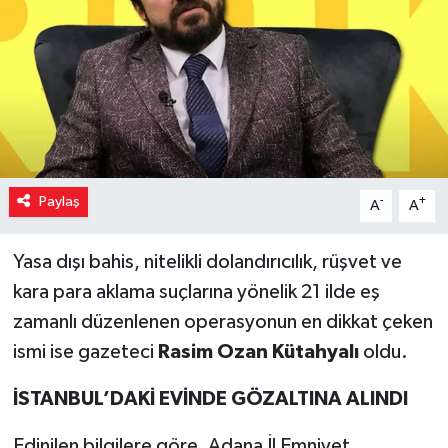
Paylaş
-
+
A
A
Yasa dışı bahis, nitelikli dolandırıcılık, rüşvet ve
kara para aklama suçlarına yönelik 21 ilde eş
zamanlı düzenlenen operasyonun en dikkat çeken
ismi ise gazeteci
Rasim Ozan Kütahyalı
oldu.
İSTANBUL’DAKİ EVİNDE GÖZALTINA ALINDI
Edinilen bilgilere göre, Adana İl Emniyet