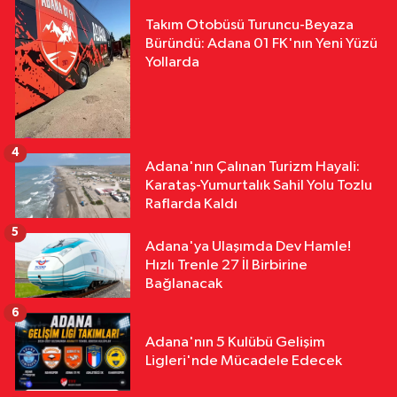
Takım Otobüsü Turuncu-Beyaza
Büründü: Adana 01 FK'nın Yeni Yüzü
Yollarda
4
Adana'nın Çalınan Turizm Hayali:
Karataş-Yumurtalık Sahil Yolu Tozlu
Raflarda Kaldı
5
Adana'ya Ulaşımda Dev Hamle!
Hızlı Trenle 27 İl Birbirine
Bağlanacak
6
Adana'nın 5 Kulübü Gelişim
Ligleri'nde Mücadele Edecek