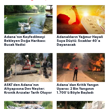
Adana'nın Keşfedilmeyi
Adanalıların Yağmur Hayali
Bekleyen Doğa Harikası:
Suya Düştü: Sıcaklar 40'a
Bucak Vadisi
Dayanacak
ASKİ'den Adana'nın
Adana'dan Kritik Yangın
Altyapısına Dev Neşter:
Uyarısı: 2 Bin Yangının
Kronik Arızalar Tarih Oluyor
1.700'ü Böyle Başladı