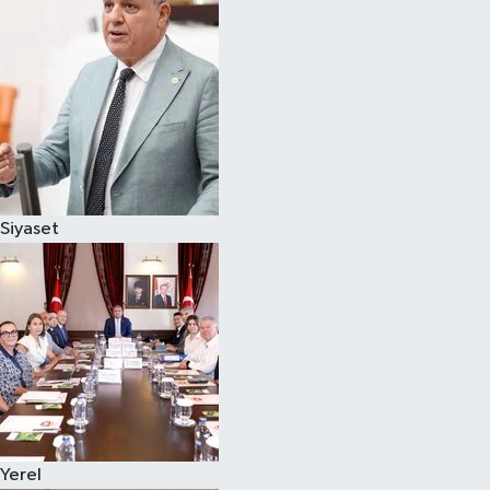
Magazin
Özel
Resmi İlanlar
Sağlık
Siyaset
Siyaset
Spor
Yaşam
Yerel Yönetimler
Yerel
Yurttan