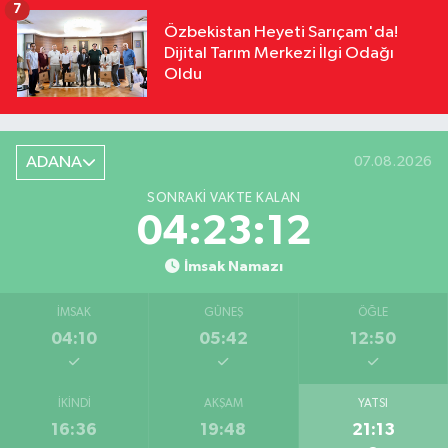
7
Özbekistan Heyeti Sarıçam'da!
Dijital Tarım Merkezi İlgi Odağı
Oldu
ADANA
07.08.2026
SONRAKI VAKTE KALAN
04:23:11
İmsak Namazı
İMSAK
GÜNEŞ
ÖĞLE
04:10
05:42
12:50
İKINDI
AKŞAM
YATSI
16:36
19:48
21:13