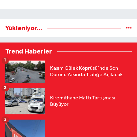
Yükleniyor...
Trend Haberler
1
Kasım Gülek Köprüsü'nde Son
Durum: Yakında Trafiğe Açılacak
2
Kiremithane Hattı Tartışması
Büyüyor
3