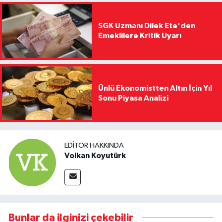
SGK Uzmanı Dilek Ete'den
Emeklilere Kritik Uyarı
Ünlü Ekonomistten Altın İçin Yıl
Sonu Piyasa Analizi
EDITÖR HAKKINDA
Volkan Koyutürk
Bunlar da ilginizi çekebilir