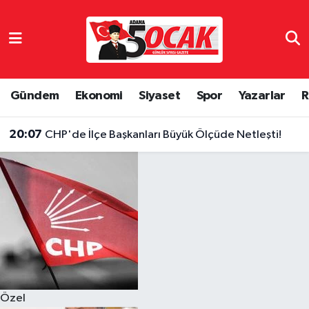
Asayiş
Hava Durumu
Bilim & Teknoloji
Trafik Durumu
Gündem
Ekonomi
Siyaset
Spor
Yazarlar
R
Çevre
Süper Lig Puan Durumu ve Fikstür
20:07
CHP'de İlçe Başkanları Büyük Ölçüde Netleşti!
Dünya
Tüm Manşetler
Eğitim
Son Dakika Haberleri
Ekonomi
Haber Arşivi
Gündem
Özel
Haber Reklam