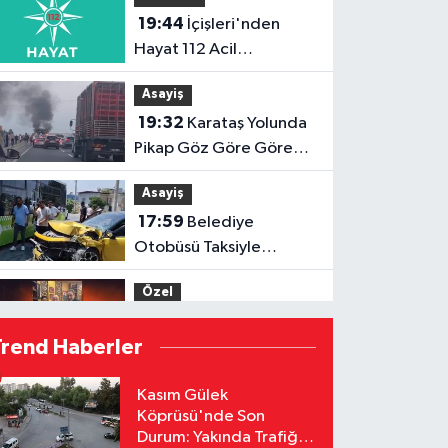
19:44
İçişleri'nden
Hayat 112 Acil
Uygulamasına Yeni
Asayiş
Tanıtım Videosu
19:32
Karataş Yolunda
Pikap Göz Göre Göre
Yandı!
Asayiş
17:59
Belediye
Otobüsü Taksiyle
Çarpıştı: Yaralılar
Özel
Hastaneye Kaldırıldı
17:52
Menderes
Trend Haberler
Kutlu'dan Devlet
Bahçeli'ye Adana 01 FK
Özel
Kasım Gülek
forması
Köprüsü'nde Son
16:53
Hakemler Sezon
Durum: Yakında Trafiğe
Öncesi Saymaya BaşladI