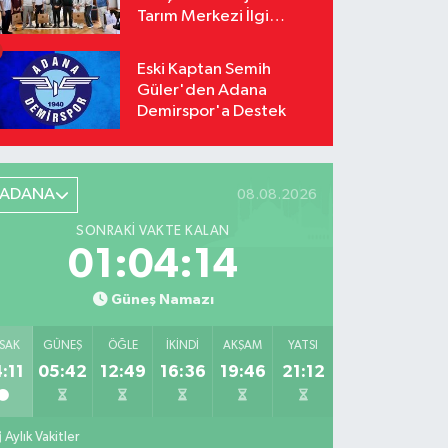
Tarım Merkezi İlgi
Odağı Oldu
Eski Kaptan Semih
Güler'den Adana
Demirspor'a Destek
ADANA
08.08.2026
SONRAKI VAKTE KALAN
01:04:12
Güneş Namazı
SAK
GÜNEŞ
ÖĞLE
İKINDI
AKŞAM
YATSI
:11
05:42
12:49
16:36
19:46
21:12
Aylık Vakitler