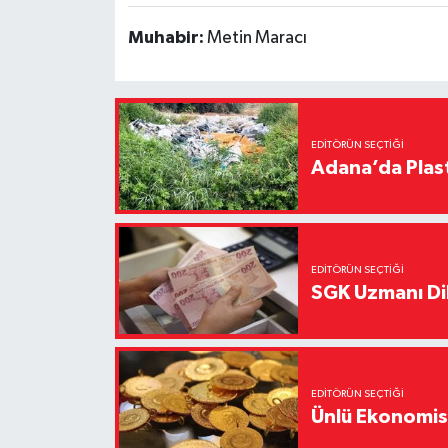
Muhabir:
Metin Maracı
EDITÖRÜN SEÇTIĞI
Adana’da Plast
EDITÖRÜN SEÇTIĞI
SGK Uzmanı Dil
EDITÖRÜN SEÇTIĞI
Ünlü Ekonomistt