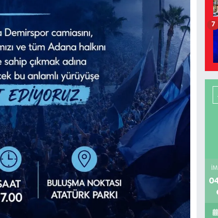
7
İM
04