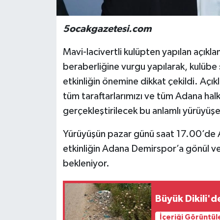
5ocakgazetesi.com
Mavi-lacivertli kulüpten yapılan açık
beraberliğine vurgu yapılarak, kulübe
etkinliğin önemine dikkat çekildi. Aç
tüm taraftarlarımızı ve tüm Adana hal
gerçekleştirilecek bu anlamlı yürüyüşe
Yürüyüşün pazar günü saat 17.00’de At
etkinliğin Adana Demirspor’a gönül ver
bekleniyor.
Büyük Dikili'd
İçeriği Görüntül