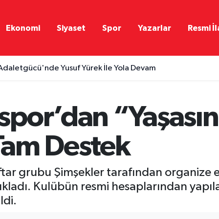
Ekonomi
Siyaset
Spor
Yazarlar
Resmi İl
Adaletgücü'nde Yusuf Yürek İle Yola Devam
spor’dan “Yaşası
Tam Destek
tar grubu Şimşekler tarafından organize 
çıkladı. Kulübün resmi hesaplarından yapı
ldi.