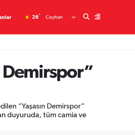
°
26
anlar
Ceyhan
n Demirspor”
edilen “Yaşasın Demirspor”
lan duyuruda, tüm camia ve