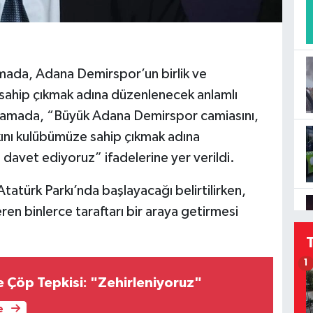
lamada, Adana Demirspor’un birlik ve
 sahip çıkmak adına düzenlenecek anlamlı
ıklamada, “Büyük Adana Demirspor camiasını,
kını kulübümüze sahip çıkmak adına
 davet ediyoruz” ifadelerine yer verildi.
atürk Parkı’nda başlayacağı belirtilirken,
en binlerce taraftarı bir araya getirmesi
1
e Çöp Tepkisi: "Zehirleniyoruz"
e