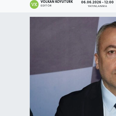
VOLKAN KOYUTÜRK
06.06.2026 - 12:00
EDITÖR
YAYINLANMA
Magazin
Özel
Resmi İlanlar
Sağlık
Siyaset
Spor
Yaşam
Yerel Yönetimler
Yurttan