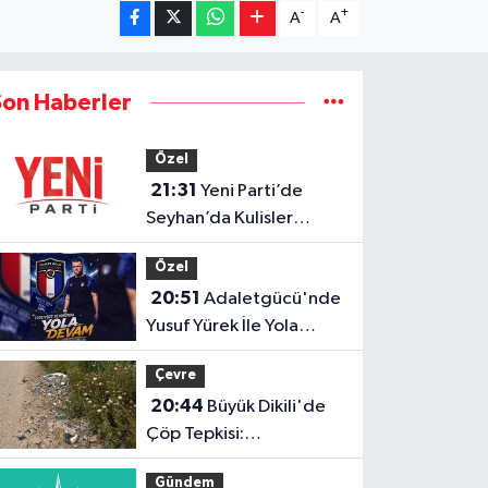
-
+
A
A
Son Haberler
Özel
21:31
Yeni Parti’de
Seyhan’da Kulisler
Hareketlendi!
Özel
20:51
Adaletgücü'nde
Yusuf Yürek İle Yola
Devam
Çevre
20:44
Büyük Dikili'de
Çöp Tepkisi:
"Zehirleniyoruz"
Gündem