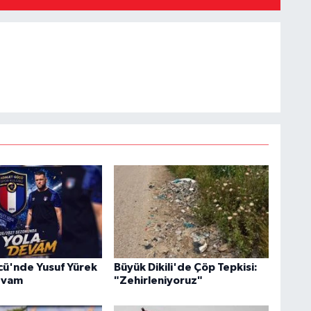
ü'nde Yusuf Yürek
Büyük Dikili'de Çöp Tepkisi:
Devam
"Zehirleniyoruz"