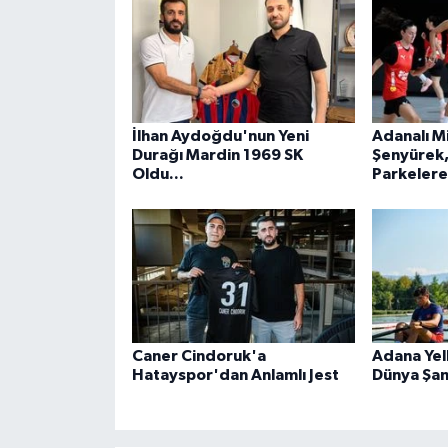
İlhan Aydoğdu'nun Yeni
Adanalı Mil
Durağı Mardin 1969 SK
Şenyürek,
Oldu...
Parkeler
Caner Cindoruk'a
Adana Yel
Hatayspor'dan Anlamlı Jest
Dünya Şam