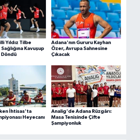
li Yıldız Tilbe
Adana'nın Gururu Kayhan
 Sağlığına Kavuşup
Özer, Avrupa Sahnesine
e Döndü
Çıkacak
ken İhtisas'ta
Analig'de Adana Rüzgârı:
piyonası Heyecanı
Masa Tenisinde Çifte
Şampiyonluk