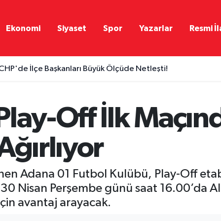
Ekonomi
Siyaset
Spor
Yazarlar
Resmi İl
CHP'de İlçe Başkanları Büyük Ölçüde Netleşti!
Play-Off İlk Maçın
Ağırlıyor
en Adana 01 Futbol Kulübü, Play-Off etabı
iz, 30 Nisan Perşembe günü saat 16.00’da Al
çin avantaj arayacak.