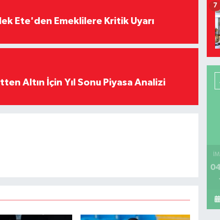
7
ek Ete'den Emeklilere Kritik Uyarı
en Altın İçin Yıl Sonu Piyasa Analizi
İM
04