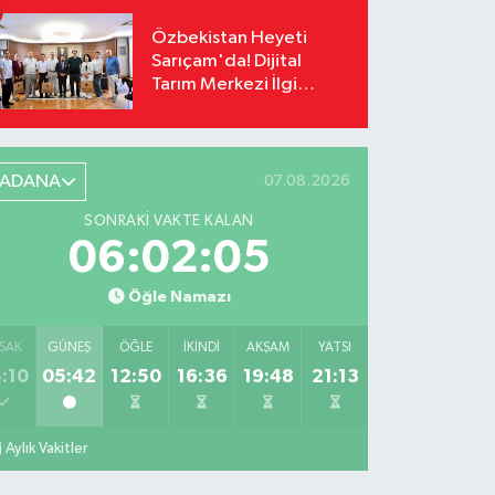
Özbekistan Heyeti
Sarıçam'da! Dijital
Tarım Merkezi İlgi
Odağı Oldu
ADANA
07.08.2026
SONRAKI VAKTE KALAN
06:02:04
Öğle Namazı
SAK
GÜNEŞ
ÖĞLE
İKINDI
AKŞAM
YATSI
:10
05:42
12:50
16:36
19:48
21:13
Aylık Vakitler