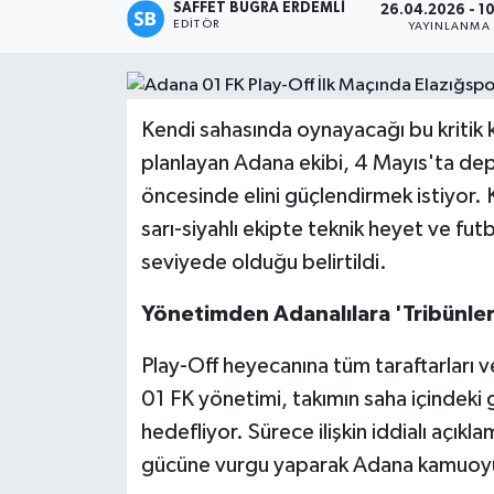
SAFFET BUĞRA ERDEMLI
26.04.2026 - 1
EDITÖR
YAYINLANMA
Magazin
Özel
Kendi sahasında oynayacağı bu kritik 
Resmi İlanlar
planlayan Adana ekibi, 4 Mayıs'ta d
öncesinde elini güçlendirmek istiyor. 
Sağlık
sarı-siyahlı ekipte teknik heyet ve fu
seviyede olduğu belirtildi.
Siyaset
Yönetimden Adanalılara 'Tribünler
Spor
Play-Off heyecanına tüm taraftarları 
Yaşam
01 FK yönetimi, takımın saha içindeki g
hedefliyor. Sürece ilişkin iddialı açıkl
Yerel Yönetimler
gücüne vurgu yaparak Adana kamuoyun
Yurttan