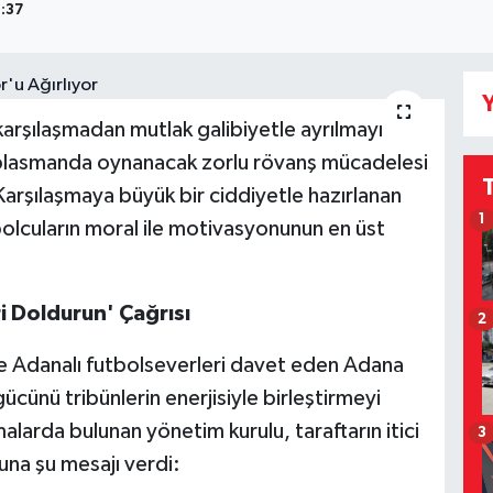
0:37
Y
karşılaşmadan mutlak galibiyetle ayrılmayı
eplasmanda oynanacak zorlu rövanş mücadelesi
Karşılaşmaya büyük bir ciddiyetle hazırlanan
1
tbolcuların moral ile motivasyonunun en üst
i Doldurun' Çağrısı
2
ve Adanalı futbolseverleri davet eden Adana
ücünü tribünlerin enerjisiyle birleştirmeyi
amalarda bulunan yönetim kurulu, taraftarın itici
3
a şu mesajı verdi: