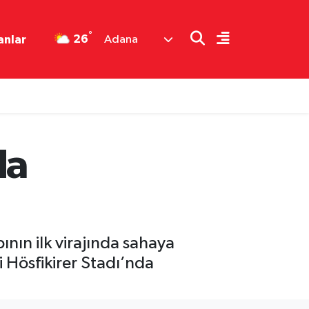
°
26
anlar
Adana
da
nın ilk virajında sahaya
i Hösfikirer Stadı’nda