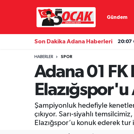
Gündem
Asayiş
Hava Durumu
Bilim & Teknoloji
Trafik Durumu
Son Dakika Adana Haberleri
20:07
Çevre
Süper Lig Puan Durumu ve Fikstür
HABERLER
SPOR
Adana 01 FK 
Dünya
Tüm Manşetler
Elazığspor'u 
Eğitim
Son Dakika Haberleri
Ekonomi
Haber Arşivi
Şampiyonluk hedefiyle kenetlen
çıkıyor. Sarı-siyahlı temsilcim
Gündem
Elazığspor’u konuk ederek tur i
Haber Reklam