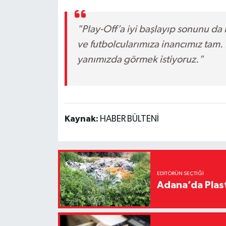
"Play-Off’a iyi başlayıp sonunu da 
ve futbolcularımıza inancımız tam. 
yanımızda görmek istiyoruz."
Kaynak:
HABER BÜLTENİ
EDITÖRÜN SEÇTIĞI
Adana’da Plast