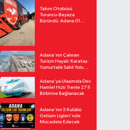
Takım Otobüsü
Turuncu-Beyaza
Büründü: Adana 01
FK'nın Yeni Yüzü
Yollarda
Adana'nın Çalınan
Turizm Hayali: Karataş-
Yumurtalık Sahil Yolu
Tozlu Raflarda Kaldı
Adana'ya Ulaşımda Dev
Hamle! Hızlı Trenle 27 İl
Birbirine Bağlanacak
Adana'nın 5 Kulübü
Gelişim Ligleri'nde
Mücadele Edecek