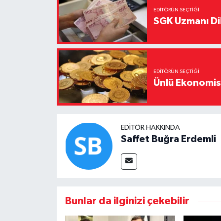
EDITÖRÜN SEÇTIĞI
SGK Uzmanı Dil
EDITÖRÜN SEÇTIĞI
Ünlü Ekonomistt
EDITÖR HAKKINDA
Saffet Buğra Erdemli
Bunlar da ilginizi çekebilir