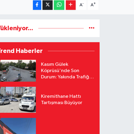
-
+
A
A
ükleniyor...
Trend Haberler
Kasım Gülek
Köprüsü'nde Son
Durum: Yakında Trafiğe
Açılacak
Kiremithane Hattı
Tartışması Büyüyor