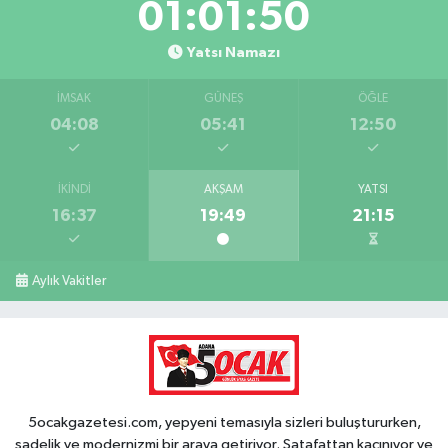
01:01:49
Yatsı Namazı
İMSAK
GÜNEŞ
ÖĞLE
04:08
05:41
12:50
İKINDI
AKŞAM
YATSI
16:37
19:49
21:15
Aylık Vakitler
5ocakgazetesi.com, yepyeni temasıyla sizleri buluştururken,
sadelik ve modernizmi bir araya getiriyor. Şatafattan kaçınıyor ve