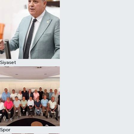
Magazin
Özel
Resmi İlanlar
Sağlık
Siyaset
Siyaset
Spor
Yaşam
Yerel Yönetimler
Spor
Yurttan