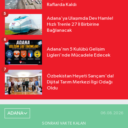
Raflarda Kaldı
5
Adana'ya Ulaşımda Dev Hamle!
Hızlı Trenle 27 İl Birbirine
Bağlanacak
6
Adana'nın 5 Kulübü Gelişim
Ligleri'nde Mücadele Edecek
7
Özbekistan Heyeti Sarıçam'da!
Dijital Tarım Merkezi İlgi Odağı
Oldu
ADANA
06.08.2026
SONRAKI VAKTE KALAN