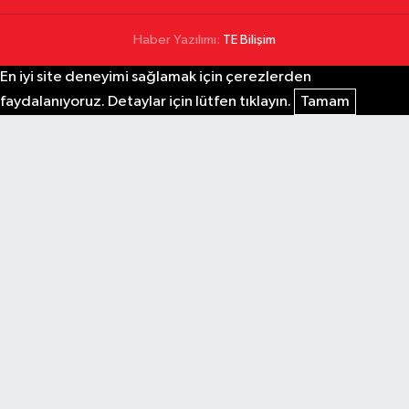
Haber Yazılımı:
TE Bilişim
En iyi site deneyimi sağlamak için çerezlerden
faydalanıyoruz. Detaylar için lütfen tıklayın.
Tamam