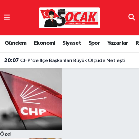
Asayiş
Hava Durumu
Bilim & Teknoloji
Trafik Durumu
Gündem
Ekonomi
Siyaset
Spor
Yazarlar
R
Çevre
Süper Lig Puan Durumu ve Fikstür
20:07
CHP'de İlçe Başkanları Büyük Ölçüde Netleşti!
Dünya
Tüm Manşetler
Eğitim
Son Dakika Haberleri
Ekonomi
Haber Arşivi
Gündem
Özel
Haber Reklam