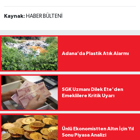
Kaynak:
HABER BÜLTENİ
Adana’da Plastik Atık Alarmı
SGK Uzmanı Dilek Ete'den
Emeklilere Kritik Uyarı
Ünlü Ekonomistten Altın İçin Yıl
Sonu Piyasa Analizi