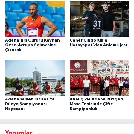
Adana'nın Gururu Kayhan
Caner Cindoruk'a
Özer, Avrupa Sahnesine
Hatayspor'dan Anlamlı Jest
Çıkacak
Adana Yelken İhtisas'ta
Analig'de Adana Rüzgârı:
Dünya Şampiyonası
Masa Tenisinde Çifte
Heyecanı
Şampiyonluk
Yorumlar