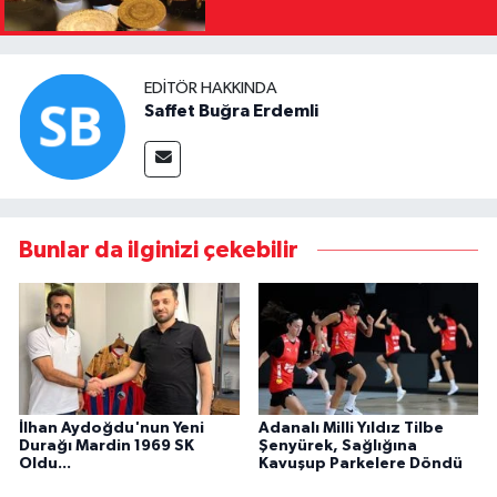
EDITÖR HAKKINDA
Saffet Buğra Erdemli
Bunlar da ilginizi çekebilir
İlhan Aydoğdu'nun Yeni
Adanalı Milli Yıldız Tilbe
Durağı Mardin 1969 SK
Şenyürek, Sağlığına
Oldu...
Kavuşup Parkelere Döndü