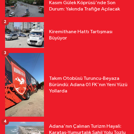
Kasım Gülek Köprüsü'nde Son
Durum: Yakında Trafiğe Açılacak
2
Kiremithane Hattı Tartışması
Büyüyor
3
Takım Otobüsü Turuncu-Beyaza
Büründü: Adana 01 FK'nın Yeni Yüzü
Yollarda
4
Adana'nın Çalınan Turizm Hayali:
Karataş-Yumurtalık Sahil Yolu Tozlu