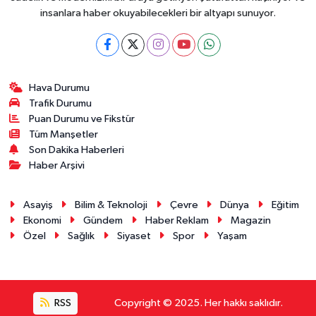
insanlara haber okuyabilecekleri bir altyapı sunuyor.
Hava Durumu
Trafik Durumu
Puan Durumu ve Fikstür
Tüm Manşetler
Son Dakika Haberleri
Haber Arşivi
Asayiş
Bilim & Teknoloji
Çevre
Dünya
Eğitim
Ekonomi
Gündem
Haber Reklam
Magazin
Özel
Sağlık
Siyaset
Spor
Yaşam
RSS
Copyright © 2025. Her hakkı saklıdır.