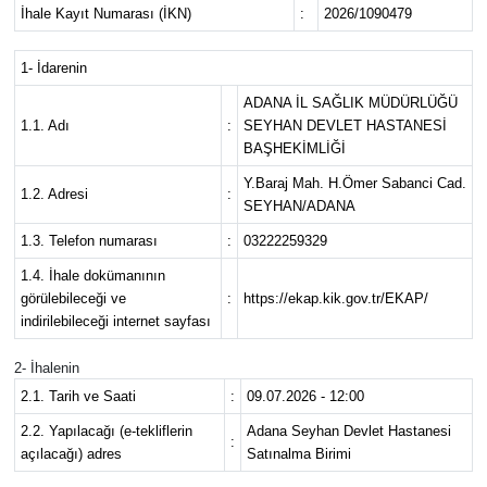
İhale Kayıt Numarası (İKN)
:
2026/1090479
Magazin
1- İdarenin
Özel
ADANA İL SAĞLIK MÜDÜRLÜĞÜ
1.1. Adı
:
SEYHAN DEVLET HASTANESİ
BAŞHEKİMLİĞİ
Resmi İlanlar
Y.Baraj Mah. H.Ömer Sabanci Cad.
1.2. Adresi
:
Sağlık
SEYHAN/ADANA
1.3. Telefon numarası
:
03222259329
Siyaset
1.4. İhale dokümanının
görülebileceği ve
:
https://ekap.kik.gov.tr/EKAP/
Spor
indirilebileceği internet sayfası
2- İhalenin
Yaşam
2.1. Tarih ve Saati
:
09.07.2026 - 12:00
Yerel Yönetimler
2.2. Yapılacağı (e-tekliflerin
Adana Seyhan Devlet Hastanesi
:
açılacağı) adres
Satınalma Birimi
Yurttan