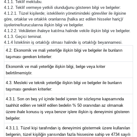
4.1.1. Teklif mektubu.
4.1.2. Teklif vermeye yetkili olunduğunu gösteren bilgi ve belgeler:
4.1.2.1. Tüzel kişilerde; isteklilerin yönetimindeki görevliler ile ilgisine
göre, ortaklar ve ortaklık oranlarına (halka arz edilen hisseler hariç)/
üyelerine/kurucularına ilişkin bilgi ve belgeler.
4.1.2.2. Vekâleten ihaleye katılma halinde vekile ilişkin bilgi ve belgeler.
4.1.3. Geçici teminat.
4.1.4 İsteklinin iş ortaklığı olması halinde iş ortaklığı beyannamesi.
4.2. Ekonomik ve mali yeterliğe ilişkin bilgi ve belgeler ile bunların
taşıması gereken kriterler:
Ekonomik ve mali yeterliğe ilişkin bilgi, belge veya kriter
belirtilmemiştir.
4.3. Mesleki ve teknik yeterliğe ilişkin bilgi ve belgeler ile bunların
taşıması gereken kriterler:
4.3.1. Son on beş yıl içinde bedel içeren bir sözleşme kapsamında
taahhüt edilen ve teklif edilen bedelin % 50 oranından az olmamak
üzere ihale konusu iş veya benzer işlere ilişkin iş deneyimini gösteren
belgeler.
4.3.1.1. Tüzel kişi tarafından iş deneyimini göstermek üzere kullanılan
belgenin, tüzel kişiliğin yarısından fazla hissesine sahip ve 4734 sayılı