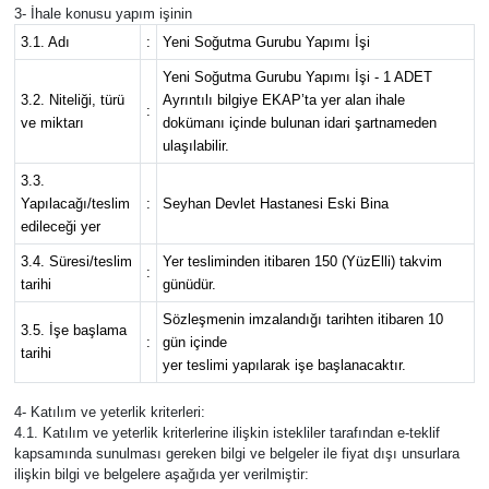
3- İhale konusu yapım işinin
3.1. Adı
:
Yeni Soğutma Gurubu Yapımı İşi
Yeni Soğutma Gurubu Yapımı İşi - 1 ADET
3.2. Niteliği, türü
Ayrıntılı bilgiye EKAP’ta yer alan ihale
:
ve miktarı
dokümanı içinde bulunan idari şartnameden
ulaşılabilir.
3.3.
Yapılacağı/teslim
:
Seyhan Devlet Hastanesi Eski Bina
edileceği yer
3.4. Süresi/teslim
Yer tesliminden itibaren 150 (YüzElli) takvim
:
tarihi
günüdür.
Sözleşmenin imzalandığı tarihten itibaren 10
3.5. İşe başlama
:
gün içinde
tarihi
yer teslimi yapılarak işe başlanacaktır.
4- Katılım ve yeterlik kriterleri:
4.1. Katılım ve yeterlik kriterlerine ilişkin istekliler tarafından e-teklif
kapsamında sunulması gereken bilgi ve belgeler ile fiyat dışı unsurlara
ilişkin bilgi ve belgelere aşağıda yer verilmiştir: