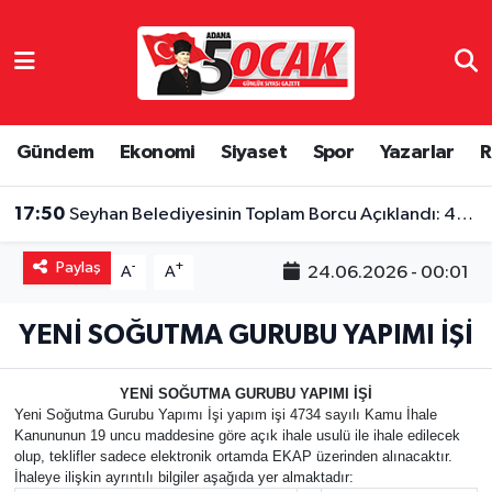
Asayiş
Hava Durumu
Bilim & Teknoloji
Trafik Durumu
Gündem
Ekonomi
Siyaset
Spor
Yazarlar
R
Çevre
Süper Lig Puan Durumu ve Fikstür
17:50
Seyhan Belediyesinin Toplam Borcu Açıklandı: 4,46 Milyar TL
Dünya
Tüm Manşetler
Paylaş
-
+
24.06.2026 - 00:01
A
A
Eğitim
Son Dakika Haberleri
YENİ SOĞUTMA GURUBU YAPIMI İŞİ
Ekonomi
Haber Arşivi
YENİ SOĞUTMA GURUBU YAPIMI İŞİ
Yeni Soğutma Gurubu Yapımı İşi yapım işi 4734 sayılı Kamu İhale
Gündem
Kanununun 19 uncu maddesine göre açık ihale usulü ile ihale edilecek
olup, teklifler sadece elektronik ortamda EKAP üzerinden alınacaktır.
Haber Reklam
İhaleye ilişkin ayrıntılı bilgiler aşağıda yer almaktadır: