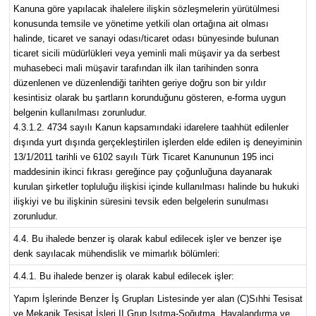
Kanuna göre yapılacak ihalelere ilişkin sözleşmelerin yürütülmesi
konusunda temsile ve yönetime yetkili olan ortağına ait olması
halinde, ticaret ve sanayi odası/ticaret odası bünyesinde bulunan
ticaret sicili müdürlükleri veya yeminli mali müşavir ya da serbest
muhasebeci mali müşavir tarafından ilk ilan tarihinden sonra
düzenlenen ve düzenlendiği tarihten geriye doğru son bir yıldır
kesintisiz olarak bu şartların korunduğunu gösteren, e-forma uygun
belgenin kullanılması zorunludur.
4.3.1.2. 4734 sayılı Kanun kapsamındaki idarelere taahhüt edilenler
dışında yurt dışında gerçekleştirilen işlerden elde edilen iş deneyiminin
13/1/2011 tarihli ve 6102 sayılı Türk Ticaret Kanununun 195 inci
maddesinin ikinci fıkrası gereğince pay çoğunluğuna dayanarak
kurulan şirketler topluluğu ilişkisi içinde kullanılması halinde bu hukuki
ilişkiyi ve bu ilişkinin süresini tevsik eden belgelerin sunulması
zorunludur.
4.4. Bu ihalede benzer iş olarak kabul edilecek işler ve benzer işe
denk sayılacak mühendislik ve mimarlık bölümleri:
4.4.1. Bu ihalede benzer iş olarak kabul edilecek işler:
Yapım İşlerinde Benzer İş Grupları Listesinde yer alan (C)Sıhhi Tesisat
ve Mekanik Tesisat İşleri II.Grup Isıtma-Soğutma, Havalandırma ve