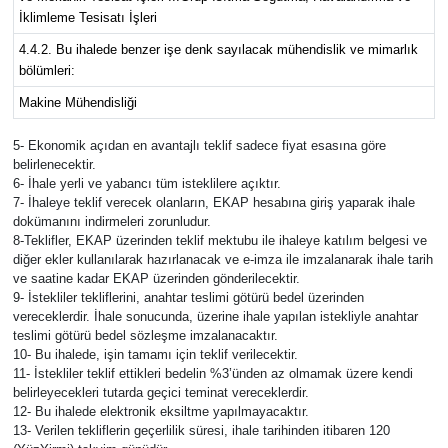
İklimleme Tesisatı İşleri
4.4.2. Bu ihalede benzer işe denk sayılacak mühendislik ve mimarlık
bölümleri:
Makine Mühendisliği
5- Ekonomik açıdan en avantajlı teklif sadece fiyat esasına göre
belirlenecektir.
6- İhale yerli ve yabancı tüm isteklilere açıktır.
7- İhaleye teklif verecek olanların, EKAP hesabına giriş yaparak ihale
dokümanını indirmeleri zorunludur.
8-Teklifler, EKAP üzerinden teklif mektubu ile ihaleye katılım belgesi ve
diğer ekler kullanılarak hazırlanacak ve e-imza ile imzalanarak ihale tarih
ve saatine kadar EKAP üzerinden gönderilecektir.
9- İstekliler tekliflerini, anahtar teslimi götürü bedel üzerinden
vereceklerdir. İhale sonucunda, üzerine ihale yapılan istekliyle anahtar
teslimi götürü bedel sözleşme imzalanacaktır.
10- Bu ihalede, işin tamamı için teklif verilecektir.
11- İstekliler teklif ettikleri bedelin %3’ünden az olmamak üzere kendi
belirleyecekleri tutarda geçici teminat vereceklerdir.
12- Bu ihalede elektronik eksiltme yapılmayacaktır.
13- Verilen tekliflerin geçerlilik süresi, ihale tarihinden itibaren 120