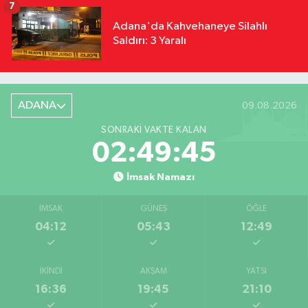
7
Adana'da Kahvehaneye Silahlı
Saldırı: 3 Yaralı
ADANA
09.08.2026
SONRAKI VAKTE KALAN
02:49:44
İmsak Namazı
İMSAK
GÜNEŞ
ÖĞLE
04:12
05:43
12:49
İKINDI
AKŞAM
YATSI
16:36
19:45
21:10