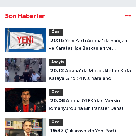
Son Haberler
Özel
20:16
Yeni Parti Adana'da Sarıçam
ve Karataş İlçe Başkanları ve
Yönetimleri Belirlendi
Asayiş
20:12
Adana'da Motosikletler Kafa
Kafaya Girdi: 4 Kişi Yaralandı
Özel
20:08
Adana 01 FK’dan Mersin
İdmanyurdu’na Bir Transfer Daha!
Özel
19:47
Çukurova'da Yeni Parti