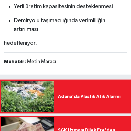
Yerli üretim kapasitesinin desteklenmesi
Demiryolu taşımacılığında verimliliğin
artırılması
hedefleniyor.
Muhabir:
Metin Maracı
Adana’da Plastik Atık Alarmı
SGK Uzmanı Dilek Ete'den