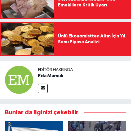
Emeklilere Kritik Uyarı
Ünlü Ekonomistten Altın İçin Yıl
Sonu Piyasa Analizi
EDITÖR HAKKINDA
Eda Mamuk
Bunlar da ilginizi çekebilir