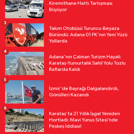
Kiremithane Hattı Tartışması
18:11
Çalıntı Araçla 10 Kilometre
Büyüyor
Kaçtı, 380 Bin TL Ceza Yedi
3
Takım Otobüsü Turuncu-Beyaza
Yurttan
Büründü: Adana 01 FK'nın Yeni Yüzü
18:10
Kar Maskeleriyle Araç Soyan
Yollarda
5 Şüpheli Yakalandı
4
Adana'nın Çalınan Turizm Hayali:
Karataş-Yumurtalık Sahil Yolu Tozlu
Raflarda Kaldı
5
İzmir'de Bayrağı Dalgalandırdı,
Gönülleri Kazandı
6
Karataş’ta 21 Yıllık İşgal Yeniden
Hortladı: Mavi Yunus Sitesi’nde
Peşkeş İddiası!