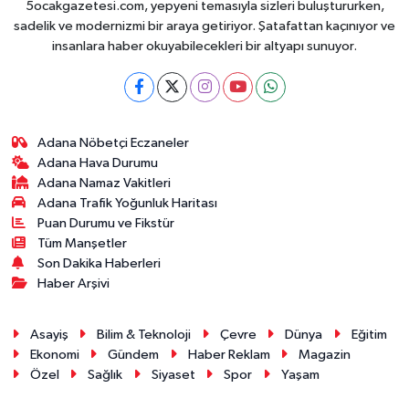
5ocakgazetesi.com, yepyeni temasıyla sizleri buluştururken,
sadelik ve modernizmi bir araya getiriyor. Şatafattan kaçınıyor ve
insanlara haber okuyabilecekleri bir altyapı sunuyor.
Adana Nöbetçi Eczaneler
Adana Hava Durumu
Adana Namaz Vakitleri
Adana Trafik Yoğunluk Haritası
Puan Durumu ve Fikstür
Tüm Manşetler
Son Dakika Haberleri
Haber Arşivi
Asayiş
Bilim & Teknoloji
Çevre
Dünya
Eğitim
Ekonomi
Gündem
Haber Reklam
Magazin
Özel
Sağlık
Siyaset
Spor
Yaşam