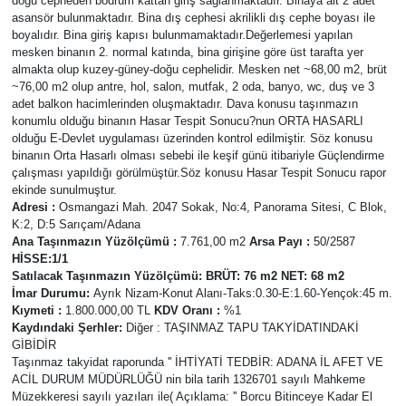
doğu cepheden bodrum kattan giriş sağlanmaktadır. Binaya ait 2 adet
asansör bulunmaktadır. Bina dış cephesi akrilikli dış cephe boyası ile
boyalıdır. Bina giriş kapısı bulunmamaktadır.Değerlemesi yapılan
mesken binanın 2. normal katında, bina girişine göre üst tarafta yer
almakta olup kuzey-güney-doğu cephelidir. Mesken net ~68,00 m2, brüt
~76,00 m2 olup antre, hol, salon, mutfak, 2 oda, banyo, wc, duş ve 3
adet balkon hacimlerinden oluşmaktadır. Dava konusu taşınmazın
konumlu olduğu binanın Hasar Tespit Sonucu?nun ORTA HASARLI
olduğu E-Devlet uygulaması üzerinden kontrol edilmiştir. Söz konusu
binanın Orta Hasarlı olması sebebi ile keşif günü itibariyle Güçlendirme
çalışması yapıldığı görülmüştür.Söz konusu Hasar Tespit Sonucu rapor
ekinde sunulmuştur.
Adresi :
Osmangazi Mah. 2047 Sokak, No:4, Panorama Sitesi, C Blok,
K:2, D:5 Sarıçam/Adana
Ana Taşınmazın Yüzölçümü :
7.761,00 m2
Arsa Payı :
50/2587
HİSSE:1/1
Satılacak Taşınmazın Yüzölçümü: BRÜT: 76 m2 NET: 68 m2
İmar Durumu:
Ayrık Nizam-Konut Alanı-Taks:0.30-E:1.60-Yençok:45 m.
Kıymeti :
1.800.000,00 TL
KDV Oranı :
%1
Kaydındaki Şerhler:
Diğer : TAŞINMAZ TAPU TAKYİDATINDAKİ
GİBİDİR
Taşınmaz takyidat raporunda '' İHTİYATİ TEDBİR: ADANA İL AFET VE
ACİL DURUM MÜDÜRLÜĞÜ nin bila tarih 1326701 sayılı Mahkeme
Müzekkeresi sayılı yazıları ile( Açıklama: '' Borcu Bitinceye Kadar El