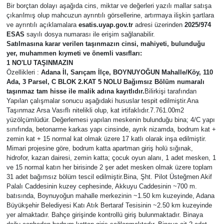
Bir borçtan dolayı aşağıda cins, miktar ve değerleri yazılı mallar satışa
çıkarılmış olup mahcuzun ayrıntılı görsellerine, artırmaya ilişkin şartlara
Magazin
ve ayrıntılı açıklamalara
esatis.uyap.gov.tr
adresi üzerinden
2025/974
ESAS
sayılı dosya numarası ile erişim sağlanabilir.
Özel
Satılmasına karar verilen taşınmazın cinsi, mahiyeti, bulunduğu
yer, muhammen kıymeti ve önemli vasıfları:
1 NO'LU TAŞINMAZIN
Resmi İlanlar
Özellikleri :
Adana İl, Sarıçam İlçe, BOYNUYOĞUN Mahalle/Köy, 110
Ada, 3 Parsel, C BLOK 2.KAT 5 NOLU Bağımsız Bölüm numaralı
taşınmaz tam hisse ile malik adına kayıtlıdır.
Bilirkişi tarafından
Sağlık
Yapılan çalışmalar sonucu aşağıdaki hususlar tespit edilmiştir.Ana
Taşınmaz Arsa Vasıflı nitelikli olup, kat irtifaklıdır.7.761.00m2
Siyaset
yüzölçümlüdür. Değerlemesi yapılan meskenin bulunduğu bina; 4/C yapı
sınıfında, betonarme karkas yapı cinsinde, ayrık nizamda, bodrum kat +
zemin kat + 15 normal kat olmak üzere 17 katlı olarak inşa edilmiştir.
Spor
Mimari projesine göre, bodrum katta apartman giriş holü sığınak,
hidrofor, kazan dairesi, zemin katta; çocuk oyun alanı, 1 adet mesken, 1
ve 15 normal katın her birisinde 2 şer adet mesken olmak üzere toplam
Yaşam
31 adet bağımsız bölüm tescil edilmiştir.Bina, Şht. Pilot Üsteğmen Akif
Palalı Caddesinin kuzey cephesinde, Akkuyu Caddesinin ~700 m.
batısında, Boynuyoğun mahalle merkezinin ~1.50 km kuzeyinde, Adana
Yerel Yönetimler
Büyükşehir Belediyesi Katı Atık Bertaraf Tesisinin ~2.50 km kuzeyinde
yer almaktadır. Bahçe girişinde kontrollü giriş bulunmaktadır. Binaya
Yurttan