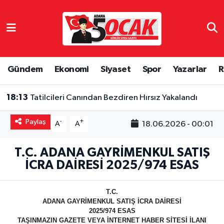
Asayiş
Adana Nöbetçi Eczaneler
Bilim & Teknoloji
Adana Hava Durumu
Gündem
Ekonomi
Siyaset
Spor
Yazarlar
R
Çevre
Adana Namaz Vakitleri
18:13
Tatilcileri Canından Bezdiren Hırsız Yakalandı
Dünya
Adana Trafik Yoğunluk Haritası
Paylaş
-
+
18.06.2026 - 00:01
A
A
Eğitim
Süper Lig Puan Durumu ve Fikstür
T.C. ADANA GAYRİMENKUL SATIŞ
İCRA DAİRESİ 2025/974 ESAS
Ekonomi
Tüm Manşetler
Gündem
Son Dakika Haberleri
T.C.
ADANA
GAYRİMENKUL SATIŞ İCRA DAİRESİ
2025/974 ESAS
Haber Reklam
Haber Arşivi
TAŞINMAZIN GAZETE VEYA İNTERNET HABER SİTESİ İLANI