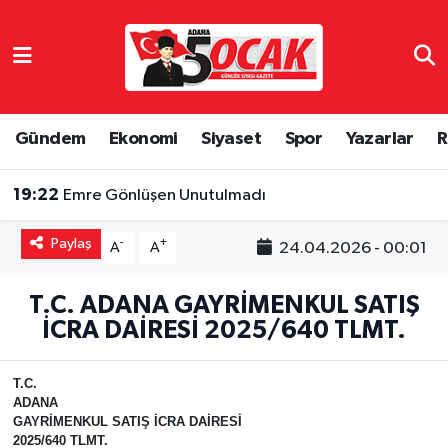
Asayiş
Adana Nöbetçi Eczaneler
Bilim & Teknoloji
Adana Hava Durumu
Gündem
Ekonomi
Siyaset
Spor
Yazarlar
R
Çevre
Adana Namaz Vakitleri
19:22
Emre Gönlüşen Unutulmadı
Dünya
Adana Trafik Yoğunluk Haritası
Paylaş
-
+
24.04.2026 - 00:01
A
A
Eğitim
Süper Lig Puan Durumu ve Fikstür
T.C. ADANA GAYRİMENKUL SATIŞ
İCRA DAİRESİ 2025/640 TLMT.
Ekonomi
Tüm Manşetler
Gündem
Son Dakika Haberleri
T.C.
ADANA
GAYRİMENKUL SATIŞ İCRA DAİRESİ
Haber Reklam
Haber Arşivi
2025/640 TLMT.