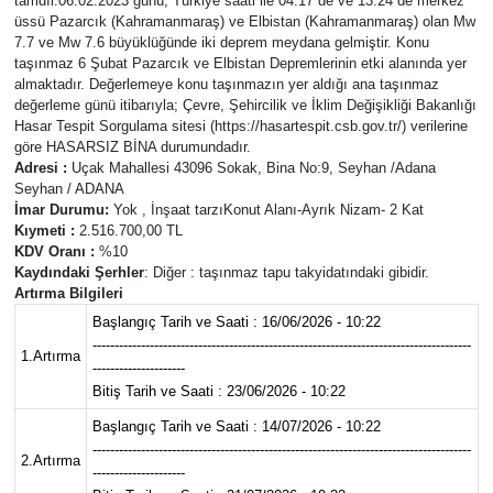
tamdır.06.02.2023 günü, Türkiye saati ile 04:17 de ve 13:24 de merkez
üssü Pazarcık (Kahramanmaraş) ve Elbistan (Kahramanmaraş) olan Mw
7.7 ve Mw 7.6 büyüklüğünde iki deprem meydana gelmiştir. Konu
taşınmaz 6 Şubat Pazarcık ve Elbistan Depremlerinin etki alanında yer
almaktadır. Değerlemeye konu taşınmazın yer aldığı ana taşınmaz
değerleme günü itibarıyla; Çevre, Şehircilik ve İklim Değişikliği Bakanlığı
Hasar Tespit Sorgulama sitesi (https://hasartespit.csb.gov.tr/) verilerine
göre HASARSIZ BİNA durumundadır.
Adresi :
Uçak Mahallesi 43096 Sokak, Bina No:9, Seyhan /Adana
Seyhan / ADANA
İmar Durumu:
Yok , İnşaat tarzıKonut Alanı-Ayrık Nizam- 2 Kat
Kıymeti :
2.516.700,00 TL
KDV Oranı :
%10
Kaydındaki Şerhler
: Diğer : taşınmaz tapu takyidatındaki gibidir.
Artırma Bilgileri
Başlangıç Tarih ve Saati : 16/06/2026 - 10:22
--------------------------------------------------------------------------------------
1.Artırma
---------------------
Bitiş Tarih ve Saati : 23/06/2026 - 10:22
Başlangıç Tarih ve Saati : 14/07/2026 - 10:22
--------------------------------------------------------------------------------------
2.Artırma
---------------------