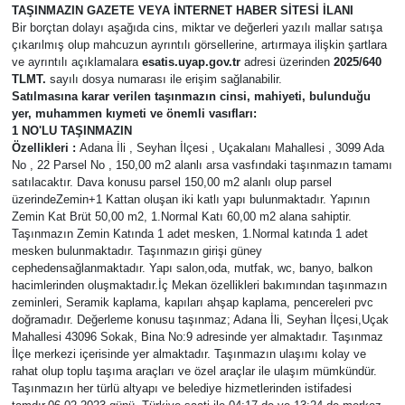
TAŞINMAZIN GAZETE VEYA İNTERNET HABER SİTESİ İLANI
Bir borçtan dolayı aşağıda cins, miktar ve değerleri yazılı mallar satışa
Magazin
çıkarılmış olup mahcuzun ayrıntılı görsellerine, artırmaya ilişkin şartlara
ve ayrıntılı açıklamalara
esatis.uyap.gov.tr
adresi üzerinden
2025/640
Özel
TLMT.
sayılı dosya numarası ile erişim sağlanabilir.
Satılmasına karar verilen taşınmazın cinsi, mahiyeti, bulunduğu
yer, muhammen kıymeti ve önemli vasıfları:
Resmi İlanlar
1 NO'LU TAŞINMAZIN
Özellikleri :
Adana İli , Seyhan İlçesi , Uçakalanı Mahallesi , 3099 Ada
No , 22 Parsel No , 150,00 m2 alanlı arsa vasfındaki taşınmazın tamamı
Sağlık
satılacaktır. Dava konusu parsel 150,00 m2 alanlı olup parsel
üzerindeZemin+1 Kattan oluşan iki katlı yapı bulunmaktadır. Yapının
Siyaset
Zemin Kat Brüt 50,00 m2, 1.Normal Katı 60,00 m2 alana sahiptir.
Taşınmazın Zemin Katında 1 adet mesken, 1.Normal katında 1 adet
mesken bulunmaktadır. Taşınmazın girişi güney
Spor
cephedensağlanmaktadır. Yapı salon,oda, mutfak, wc, banyo, balkon
hacimlerinden oluşmaktadır.İç Mekan özellikleri bakımından taşınmazın
zeminleri, Seramik kaplama, kapıları ahşap kaplama, pencereleri pvc
Yaşam
doğramadır. Değerleme konusu taşınmaz; Adana İli, Seyhan İlçesi,Uçak
Mahallesi 43096 Sokak, Bina No:9 adresinde yer almaktadır. Taşınmaz
İlçe merkezi içerisinde yer almaktadır. Taşınmazın ulaşımı kolay ve
Yerel Yönetimler
rahat olup toplu taşıma araçları ve özel araçlar ile ulaşım mümkündür.
Taşınmazın her türlü altyapı ve belediye hizmetlerinden istifadesi
Yurttan