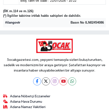
Bitiş Tarih ve Saati : 21/07/2026 - 10:22
(İİK m.114 ve m.126)
(*) İlgililer tabirine irtifak hakkı sahipleri de dahildir.
#ilangovtr
Basın No ILN02454086
5ocakgazetesi.com, yepyeni temasıyla sizleri buluştururken,
sadelik ve modernizmi bir araya getiriyor. Şatafattan kaçınıyor ve
insanlara haber okuyabilecekleri bir altyapı sunuyor.
Adana Nöbetçi Eczaneler
Adana Hava Durumu
Adana Namaz Vakitleri