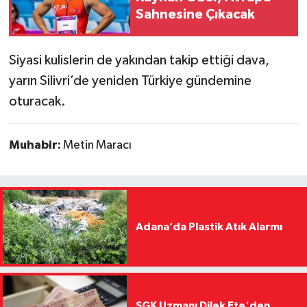
Sahnesine Çıkacak
Siyasi kulislerin de yakından takip ettiği dava,
yarın Silivri’de yeniden Türkiye gündemine
oturacak.
Muhabir:
Metin Maracı
Adana’da Plastik Atık Alarmı
SGK Uzmanı Dilek Ete'den