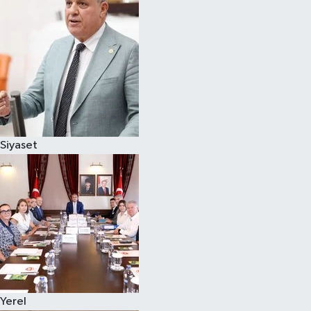
Magazin
Özel
Resmi İlanlar
Sağlık
Siyaset
Siyaset
Spor
Yaşam
Yerel Yönetimler
Yerel
Yurttan