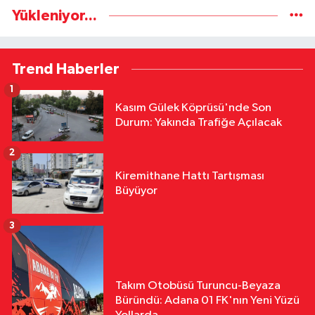
Yükleniyor...
Trend Haberler
1
Kasım Gülek Köprüsü'nde Son
Durum: Yakında Trafiğe Açılacak
2
Kiremithane Hattı Tartışması
Büyüyor
3
Takım Otobüsü Turuncu-Beyaza
Büründü: Adana 01 FK'nın Yeni Yüzü