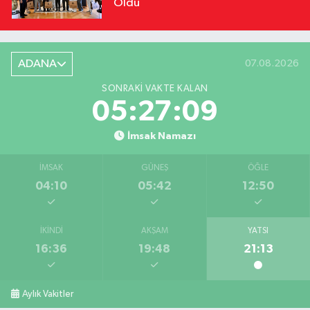
Oldu
ADANA
07.08.2026
SONRAKI VAKTE KALAN
05:27:08
İmsak Namazı
İMSAK
GÜNEŞ
ÖĞLE
04:10
05:42
12:50
İKINDI
AKŞAM
YATSI
16:36
19:48
21:13
Aylık Vakitler