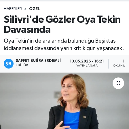
HABERLER
ÖZEL
Silivri'de Gözler Oya Tekin
Davasında
Oya Tekin’in de aralarında bulunduğu Beşiktaş
iddianamesi davasında yarın kritik gün yaşanacak.
SAFFET BUĞRA ERDEMLI
13.05.2026 - 16:21
1 D
EDITÖR
YAYINLANMA
OKUNMA 