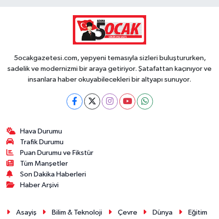
5ocakgazetesi.com, yepyeni temasıyla sizleri buluştururken,
sadelik ve modernizmi bir araya getiriyor. Şatafattan kaçınıyor ve
insanlara haber okuyabilecekleri bir altyapı sunuyor.
Hava Durumu
Trafik Durumu
Puan Durumu ve Fikstür
Tüm Manşetler
Son Dakika Haberleri
Haber Arşivi
Asayiş
Bilim & Teknoloji
Çevre
Dünya
Eğitim