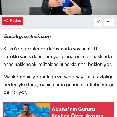
Paylaş
-
+
A
A
5ocakgazetesi.com
Silivri’de görülecek duruşmada savcının, 11
tutuklu sanık dahil tüm yargılanan isimler hakkında
esas hakkındaki mütalaasını açıklaması bekleniyor.
Mahkemenin yoğunluğu ve sanık sayısının fazlalığı
nedeniyle duruşmanın cuma gününe sarkabileceği
belirtiliyor.
Adana'nın Gururu
Kayhan Özer, Avrupa