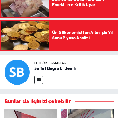
Emeklilere Kritik Uyarı
Ünlü Ekonomistten Altın İçin Yıl
Sonu Piyasa Analizi
EDITÖR HAKKINDA
Saffet Buğra Erdemli
Bunlar da ilginizi çekebilir