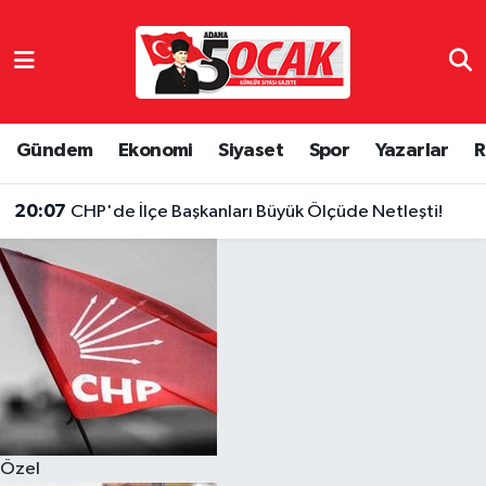
Asayiş
Hava Durumu
Bilim & Teknoloji
Trafik Durumu
Gündem
Ekonomi
Siyaset
Spor
Yazarlar
R
Çevre
Süper Lig Puan Durumu ve Fikstür
20:07
CHP'de İlçe Başkanları Büyük Ölçüde Netleşti!
Dünya
Tüm Manşetler
Eğitim
Son Dakika Haberleri
Ekonomi
Haber Arşivi
Gündem
Özel
Haber Reklam