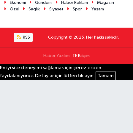
Ekonomi
Gündem
Haber Reklam
Magazin
Özel
Sağlık
Siyaset
Spor
Yaşam
RSS
Copyright © 2025. Her hakkı saklıdır.
Haber Yazılımı:
TE Bilişim
En iyi site deneyimi sağlamak için çerezlerden
faydalanıyoruz. Detaylar için lütfen tıklayın.
Tamam