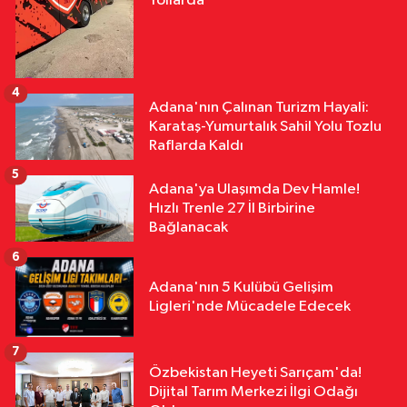
Yollarda
4
Adana'nın Çalınan Turizm Hayali:
Karataş-Yumurtalık Sahil Yolu Tozlu
Raflarda Kaldı
5
Adana'ya Ulaşımda Dev Hamle!
Hızlı Trenle 27 İl Birbirine
Bağlanacak
6
Adana'nın 5 Kulübü Gelişim
Ligleri'nde Mücadele Edecek
7
Özbekistan Heyeti Sarıçam'da!
Dijital Tarım Merkezi İlgi Odağı