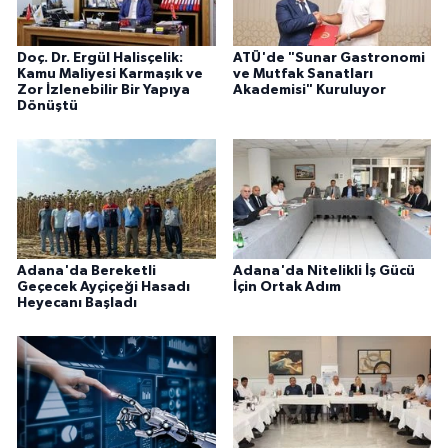
Doç. Dr. Ergül Halisçelik:
ATÜ'de "Sunar Gastronomi
Kamu Maliyesi Karmaşık ve
ve Mutfak Sanatları
Zor İzlenebilir Bir Yapıya
Akademisi" Kuruluyor
Dönüştü
Adana'da Bereketli
Adana'da Nitelikli İş Gücü
Geçecek Ayçiçeği Hasadı
İçin Ortak Adım
Heyecanı Başladı