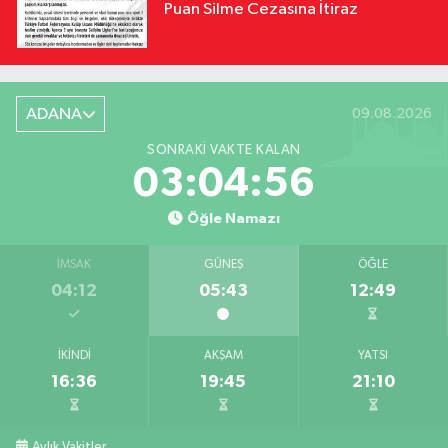
Puan Silme Cezasına İtiraz
ADANA
09.08.2026
SONRAKI VAKTE KALAN
03:04:55
Öğle Namazı
İMSAK
GÜNEŞ
ÖĞLE
04:12
05:43
12:49
İKINDI
AKŞAM
YATSI
16:36
19:45
21:10
Aylık Vakitler