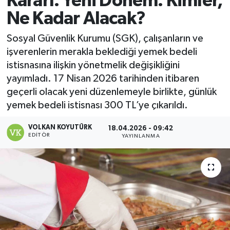
Kararı: Yeni Dönem: Kimler,
Ne Kadar Alacak?
Magazin
Sosyal Güvenlik Kurumu (SGK), çalışanların ve
Özel
işverenlerin merakla beklediği yemek bedeli
istisnasına ilişkin yönetmelik değişikliğini
Resmi İlanlar
yayımladı. 17 Nisan 2026 tarihinden itibaren
geçerli olacak yeni düzenlemeyle birlikte, günlük
Sağlık
yemek bedeli istisnası 300 TL’ye çıkarıldı.
Siyaset
VOLKAN KOYUTÜRK
18.04.2026 - 09:42
EDITÖR
YAYINLANMA
Spor
Yaşam
Yerel Yönetimler
Yurttan