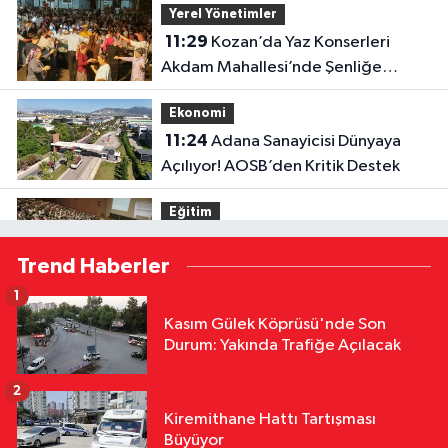
Yerel Yönetimler
11:29
Kozan’da Yaz Konserleri
Akdam Mahallesi’nde Şenliğe
Dönüştü
Ekonomi
11:24
Adana Sanayicisi Dünyaya
Açılıyor! AOSB’den Kritik Destek
Eğitim
11:15
Öğrenci Affı Resmen
Trend Haberler
Yürürlükte: Kimler Yeniden Kayıt
Yaptırabilecek?
1
Siyaset
Kasım Gülek Köprüsü'nde Son
11:01
AK Parti Sarıçam’da 77.
Durum: Yakında Trafiğe Açılacak
Danışma Meclisi Toplantısı
2
Asayiş
Kiremithane Hattı Tartışması
10:55
Adana’da Tünel Göçüğünde
Büyüyor