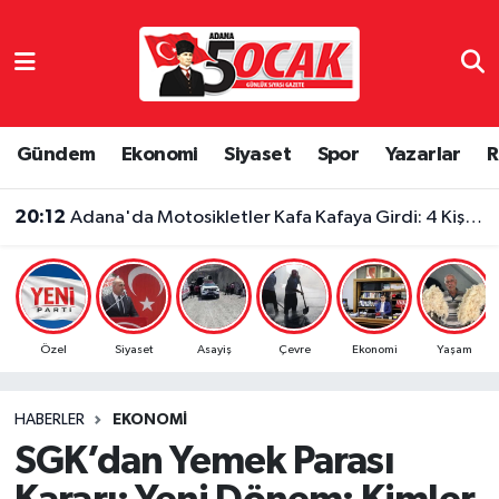
Asayiş
Adana Nöbetçi Eczaneler
Bilim & Teknoloji
Adana Hava Durumu
Gündem
Ekonomi
Siyaset
Spor
Yazarlar
R
Çevre
Adana Namaz Vakitleri
20:12
Adana'da Motosikletler Kafa Kafaya Girdi: 4 Kişi Yaralandı
Dünya
Adana Trafik Yoğunluk Haritası
Eğitim
Süper Lig Puan Durumu ve Fikstür
Özel
Siyaset
Asayiş
Çevre
Ekonomi
Yaşam
Ekonomi
Tüm Manşetler
HABERLER
EKONOMI
Gündem
Son Dakika Haberleri
SGK’dan Yemek Parası
Haber Reklam
Haber Arşivi