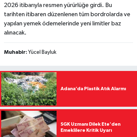
2026 itibarıyla resmen yürürlüğe girdi. Bu
tarihten itibaren düzenlenen tüm bordrolarda ve
yapılan yemek ödemelerinde yeni limitler baz
alınacak.
Muhabir:
Yücel Bayluk
Adana’da Plastik Atık Alarmı
SGK Uzmanı Dilek Ete'den
Emeklilere Kritik Uyarı