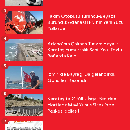
Acı Bilanço: Ölü Sayısı 2’ye Yükseldi
3
Takım Otobüsü Turuncu-Beyaza
Ekonomi
Büründü: Adana 01 FK'nın Yeni Yüzü
10:51
Şevkin’den Çukurova Çiftçisi
Yollarda
İçin Acil Fiyat ve Kredi Çağrısı
4
Adana'nın Çalınan Turizm Hayali:
Karataş-Yumurtalık Sahil Yolu Tozlu
Raflarda Kaldı
5
İzmir'de Bayrağı Dalgalandırdı,
Gönülleri Kazandı
6
Karataş’ta 21 Yıllık İşgal Yeniden
Hortladı: Mavi Yunus Sitesi’nde
Peşkeş İddiası!
7