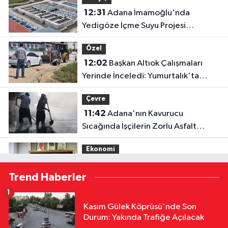
12:31
Adana İmamoğlu'nda
Yedigöze İçme Suyu Projesi
Şantiyesinde Göçük: İşçileri Toprak
Özel
Altında Kaldı!
12:02
Başkan Altıok Çalışmaları
Yerinde İnceledi: Yumurtalık'ta
Altyapı ve Ulaşım Seferberliği
Çevre
11:42
Adana'nın Kavurucu
Sıcağında İşçilerin Zorlu Asfalt
Mesaisi Sürüyor
Ekonomi
11:37
Doç. Dr. Ergül Halisçelik: Kamu
Trend Haberler
Maliyesi Karmaşık ve Zor İzlenebilir
Bir Yapıya Dönüştü
1
Ekonomi
Kasım Gülek Köprüsü'nde Son
11:30
ATÜ'de "Sunar Gastronomi
Durum: Yakında Trafiğe Açılacak
ve Mutfak Sanatları Akademisi"