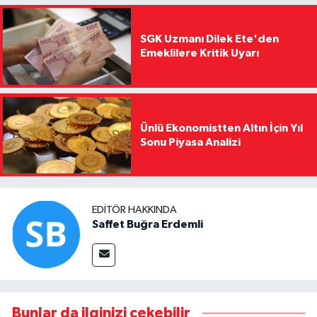
SGK Uzmanı Dilek Ete'den
Emeklilere Kritik Uyarı
Ünlü Ekonomistten Altın İçin Yıl
Sonu Piyasa Analizi
EDITÖR HAKKINDA
Saffet Buğra Erdemli
Bunlar da ilginizi çekebilir