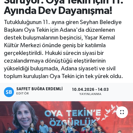
Sürüyor: Oya Tekin İçin 11.
Ayında Dev Dayanışma!
Magazin
Tutukluluğunun 11. ayına giren Seyhan Belediye
Özel
Başkanı Oya Tekin için Adana'da düzenlenen
destek buluşmalarının beşincisi, Yaşar Kemal
Resmi İlanlar
Kültür Merkezi önünde geniş bir katılımla
gerçekleştirildi. Hukuki sürecin siyasi bir
Sağlık
cezalandırmaya dönüştüğü eleştirilerinin
yükseldiği buluşmada, Adana siyaseti ve sivil
Siyaset
toplum kuruluşları Oya Tekin için tek yürek oldu.
Spor
SAFFET BUĞRA ERDEMLI
10.04.2026 - 14:03
EDITÖR
YAYINLANMA
Yaşam
Yerel Yönetimler
Yurttan