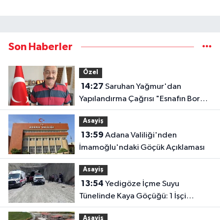
Son Haberler
Özel
14:27
Saruhan Yağmur'dan
Yapılandırma Çağrısı "Esnafın Borç
Yükü Hafifletilmeli"
Asayiş
13:59
Adana Valiliği'nden
İmamoğlu'ndaki Göçük Açıklaması
Asayiş
13:54
Yedigöze İçme Suyu
Tünelinde Kaya Göçüğü: 1 İşçi
Hayatını Kaybetti, 1 İşçi Yaralandı
Asayiş