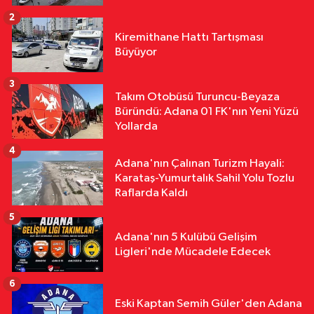
Kuruluyor
2
Ekonomi
Kiremithane Hattı Tartışması
11:27
Adana'da Bereketli Geçecek
Büyüyor
Ayçiçeği Hasadı Heyecanı Başladı
3
Takım Otobüsü Turuncu-Beyaza
Çevre
Büründü: Adana 01 FK'nın Yeni Yüzü
11:22
ABB'den Kadeş Barış
Yollarda
Yolu'nda Tarihi İlk Deneme Yürüyüşü
4
ve Doğayla Buluşma Zirvesi
Adana'nın Çalınan Turizm Hayali:
Karataş-Yumurtalık Sahil Yolu Tozlu
Raflarda Kaldı
5
Adana'nın 5 Kulübü Gelişim
Ligleri'nde Mücadele Edecek
6
Eski Kaptan Semih Güler'den Adana