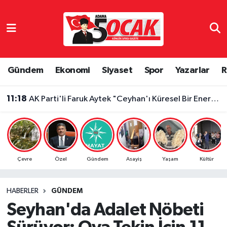
Asayiş
Adana Nöbetçi Eczaneler
Bilim & Teknoloji
Adana Hava Durumu
Gündem
Ekonomi
Siyaset
Spor
Yazarlar
R
Çevre
Adana Namaz Vakitleri
11:18
AK Parti'li Faruk Aytek "Ceyhan'ı Küresel Bir Enerji Merkezi Haline Getirmeyi Hedefliyoruz"
Dünya
Adana Trafik Yoğunluk Haritası
Eğitim
Süper Lig Puan Durumu ve Fikstür
Çevre
Özel
Gündem
Asayiş
Yaşam
Kültür
Ekonomi
Tüm Manşetler
HABERLER
GÜNDEM
Gündem
Son Dakika Haberleri
Seyhan'da Adalet Nöbeti
Haber Reklam
Haber Arşivi