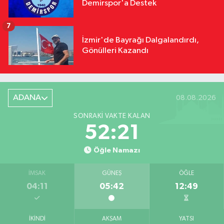
Demirspor'a Destek
7
İzmir'de Bayrağı Dalgalandırdı,
Gönülleri Kazandı
ADANA
08.08.2026
SONRAKI VAKTE KALAN
52:20
Öğle Namazı
İMSAK
GÜNEŞ
ÖĞLE
04:11
05:42
12:49
İKINDI
AKŞAM
YATSI