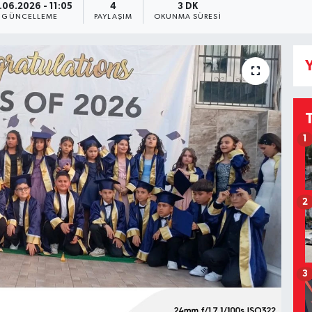
.06.2026 - 11:05
4
3 DK
GÜNCELLEME
PAYLAŞIM
OKUNMA SÜRESI
Y
1
2
3