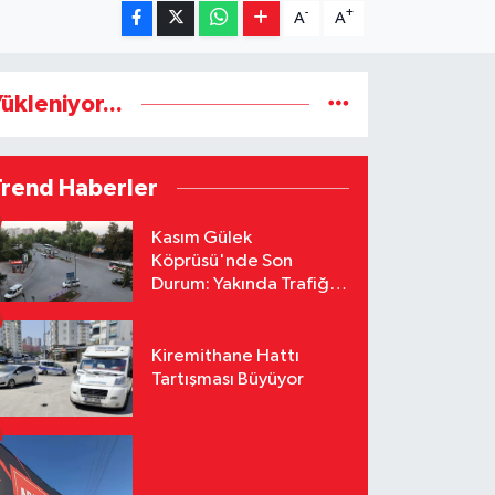
-
+
A
A
ükleniyor...
Trend Haberler
Kasım Gülek
Köprüsü'nde Son
Durum: Yakında Trafiğe
Açılacak
Kiremithane Hattı
Tartışması Büyüyor