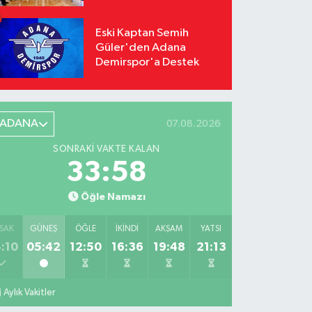
Odağı Oldu
Eski Kaptan Semih
Güler'den Adana
Demirspor'a Destek
ADANA
07.08.2026
SONRAKI VAKTE KALAN
33:56
Öğle Namazı
SAK
GÜNEŞ
ÖĞLE
İKINDI
AKŞAM
YATSI
:10
05:42
12:50
16:36
19:48
21:13
Aylık Vakitler