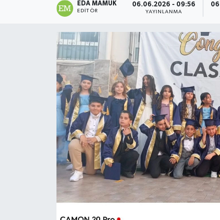
EDA MAMUK
06.06.2026 - 09:56
06
EDITÖR
YAYINLANMA
Magazin
Özel
Resmi İlanlar
Sağlık
Siyaset
Spor
Yaşam
Yerel Yönetimler
Yurttan