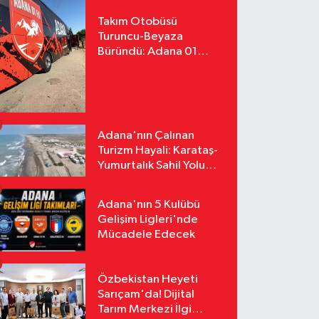
Takım Otobüsü
Turuncu-Beyaza
Büründü: Adana 01
FK'nın Yeni Yüzü
Yollarda
Adana'nın Çalınan
Turizm Hayali: Karataş-
Yumurtalık Sahil Yolu
Tozlu Raflarda Kaldı
Adana'nın 5 Kulübü
Gelişim Ligleri'nde
Mücadele Edecek
Özbekistan Heyeti
Sarıçam'da! Dijital
Tarım Merkezi İlgi