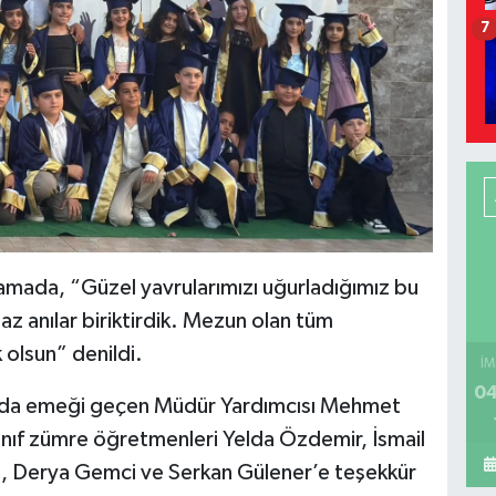
7
lamada, “Güzel yavrularımızı uğurladığımız bu
z anılar biriktirdik. Mezun olan tüm
k olsun” denildi.
İM
04
nda emeği geçen Müdür Yardımcısı Mehmet
ınıf zümre öğretmenleri Yelda Özdemir, İsmail
a, Derya Gemci ve Serkan Gülener’e teşekkür