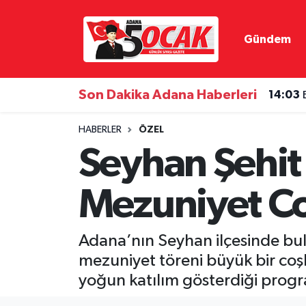
Gündem
Asayiş
Hava Durumu
Bilim & Teknoloji
Trafik Durumu
Son Dakika Adana Haberleri
14:03
Çevre
Süper Lig Puan Durumu ve Fikstür
HABERLER
ÖZEL
Seyhan Şehit 
Dünya
Tüm Manşetler
Mezuniyet C
Eğitim
Son Dakika Haberleri
Ekonomi
Haber Arşivi
Adana’nın Seyhan ilçesinde bul
mezuniyet töreni büyük bir coşk
Gündem
yoğun katılım gösterdiği prog
Haber Reklam