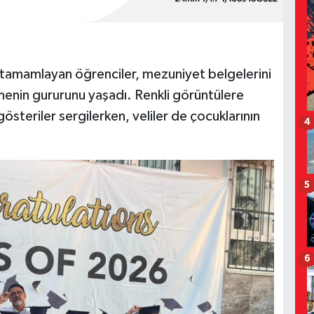
yla tamamlayan öğrenciler, mezuniyet belgelerini
menin gururunu yaşadı. Renkli görüntülere
österiler sergilerken, veliler de çocuklarının
4
5
6