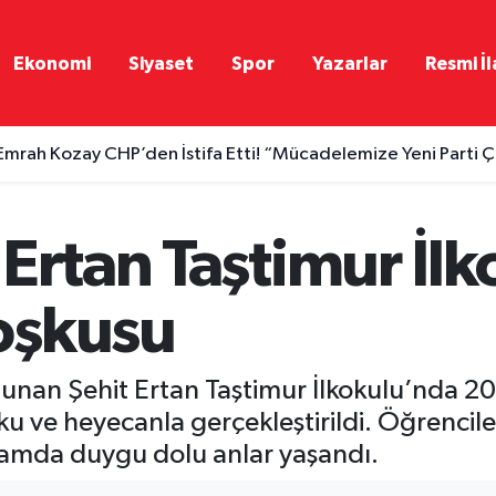
Ekonomi
Siyaset
Spor
Yazarlar
Resmi İl
Emrah Kozay CHP’den İstifa Etti! “Mücadelemize Yeni Parti 
Ertan Taştimur İl
oşkusu
unan Şehit Ertan Taştimur İlkokulu’nda 20
u ve heyecanla gerçekleştirildi. Öğrenciler
ramda duygu dolu anlar yaşandı.