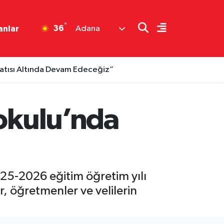
°
36
anlar
Adana
Çatısı Altında Devam Edeceğiz”
kokulu’nda
25-2026 eğitim öğretim yılı
, öğretmenler ve velilerin