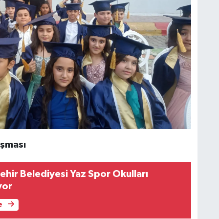
uşması
hir Belediyesi Yaz Spor Okulları
yor
e