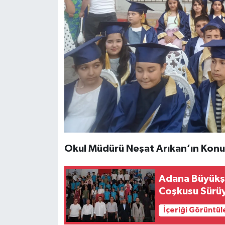
Okul Müdürü Neşat Arıkan’ın Kon
Adana Büyükşe
Coşkusu Sürü
İçeriği Görüntül