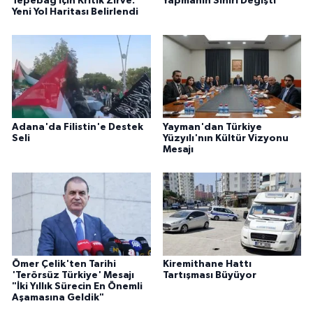
Tepebağ İçin Kritik Zirve:
Yapmanın Sınırı Değişti
Yeni Yol Haritası Belirlendi
Adana'da Filistin'e Destek
Yayman'dan Türkiye
Seli
Yüzyılı'nın Kültür Vizyonu
Mesajı
Ömer Çelik'ten Tarihi
Kiremithane Hattı
'Terörsüz Türkiye' Mesajı
Tartışması Büyüyor
"İki Yıllık Sürecin En Önemli
Aşamasına Geldik"