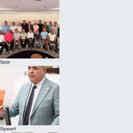
Magazin
Özel
Resmi İlanlar
Sağlık
Spor
Siyaset
Spor
Yaşam
Yerel Yönetimler
Siyaset
Yurttan