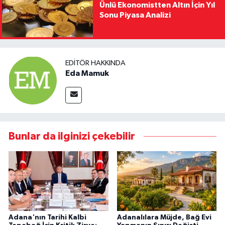
Ünlü Ekonomistten Altın İçin Yıl
Sonu Piyasa Analizi
EDITÖR HAKKINDA
Eda Mamuk
Bunlar da ilginizi çekebilir
Adana'nın Tarihi Kalbi
Adanalılara Müjde, Bağ Evi