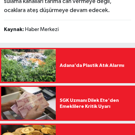
sulama kanalları tarıma can vermeye değil,
ocaklara ateş düşürmeye devam edecek.
Kaynak:
Haber Merkezi
Adana’da Plastik Atık Alarmı
SGK Uzmanı Dilek Ete'den
Emeklilere Kritik Uyarı