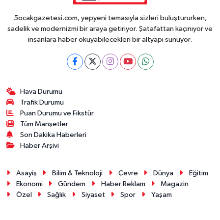
5ocakgazetesi.com, yepyeni temasıyla sizleri buluştururken,
sadelik ve modernizmi bir araya getiriyor. Şatafattan kaçınıyor ve
insanlara haber okuyabilecekleri bir altyapı sunuyor.
Hava Durumu
Trafik Durumu
Puan Durumu ve Fikstür
Tüm Manşetler
Son Dakika Haberleri
Haber Arşivi
Asayiş
Bilim & Teknoloji
Çevre
Dünya
Eğitim
Ekonomi
Gündem
Haber Reklam
Magazin
Özel
Sağlık
Siyaset
Spor
Yaşam