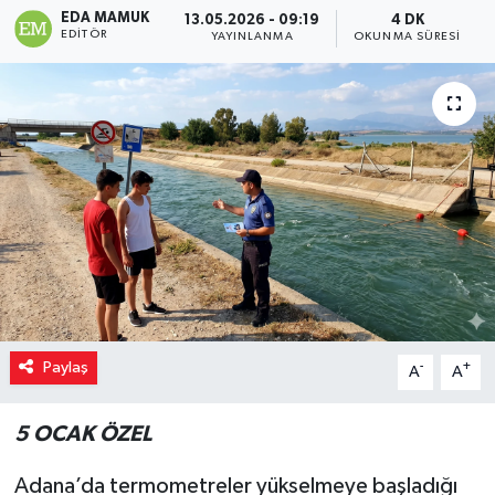
EDA MAMUK
13.05.2026 - 09:19
4 DK
EDITÖR
YAYINLANMA
OKUNMA SÜRESI
Paylaş
-
+
A
A
5 OCAK ÖZEL
Adana’da termometreler yükselmeye başladığı