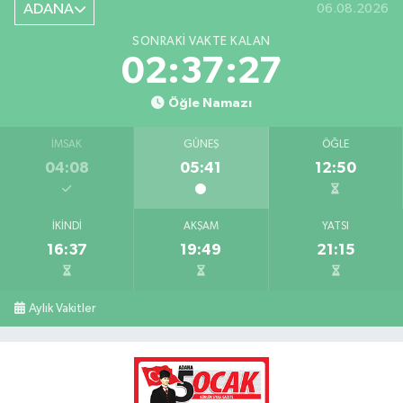
ADANA
06.08.2026
SONRAKI VAKTE KALAN
02:37:26
Öğle Namazı
İMSAK
GÜNEŞ
ÖĞLE
04:08
05:41
12:50
İKINDI
AKŞAM
YATSI
16:37
19:49
21:15
Aylık Vakitler