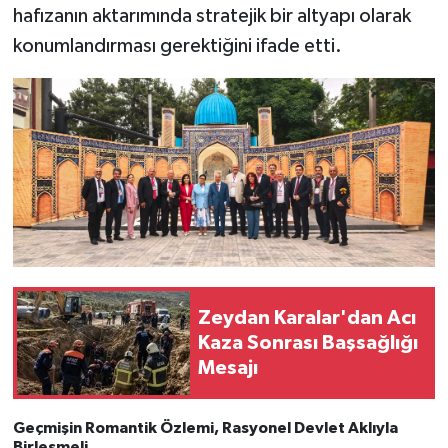
hafızanın aktarımında stratejik bir altyapı olarak
konumlandırması gerektiğini ifade etti.
Zeydan Karalar'dan Acı
Kaza Sonrası Başsağlığı
Mesajı
Geçmişin Romantik Özlemi, Rasyonel Devlet Aklıyla
Birleşmeli