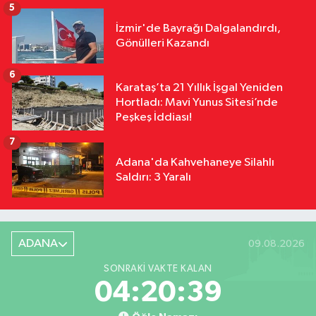
5
İzmir'de Bayrağı Dalgalandırdı,
Gönülleri Kazandı
6
Karataş’ta 21 Yıllık İşgal Yeniden
Hortladı: Mavi Yunus Sitesi’nde
Peşkeş İddiası!
7
Adana'da Kahvehaneye Silahlı
Saldırı: 3 Yaralı
ADANA
09.08.2026
SONRAKI VAKTE KALAN
04:20:38