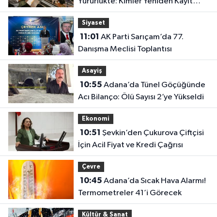
Yürürlükte: Kimler Yeniden Kayıt
Yaptırabilecek?
Siyaset
11:01
AK Parti Sarıçam’da 77.
Danışma Meclisi Toplantısı
Asayiş
10:55
Adana’da Tünel Göçüğünde
Acı Bilanço: Ölü Sayısı 2’ye Yükseldi
Ekonomi
10:51
Şevkin’den Çukurova Çiftçisi
İçin Acil Fiyat ve Kredi Çağrısı
Çevre
10:45
Adana’da Sıcak Hava Alarmı!
Termometreler 41’i Görecek
Kültür & Sanat