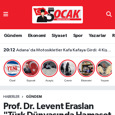
Asayiş
Adana Nöbetçi Eczaneler
Bilim & Teknoloji
Adana Hava Durumu
Gündem
Ekonomi
Siyaset
Spor
Yazarlar
R
Çevre
Adana Namaz Vakitleri
20:12
Adana'da Motosikletler Kafa Kafaya Girdi: 4 Kişi Yaralandı
Dünya
Adana Trafik Yoğunluk Haritası
Eğitim
Süper Lig Puan Durumu ve Fikstür
Özel
Siyaset
Asayiş
Çevre
Ekonomi
Yaşam
Ekonomi
Tüm Manşetler
HABERLER
GÜNDEM
Gündem
Son Dakika Haberleri
Prof. Dr. Levent Eraslan
Haber Reklam
Haber Arşivi