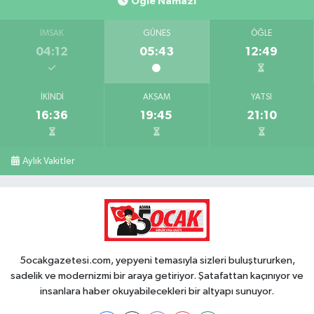
Öğle Namazı
İMSAK
GÜNEŞ
ÖĞLE
04:12
05:43
12:49
İKINDI
AKŞAM
YATSI
16:36
19:45
21:10
Aylık Vakitler
5ocakgazetesi.com, yepyeni temasıyla sizleri buluştururken,
sadelik ve modernizmi bir araya getiriyor. Şatafattan kaçınıyor ve
insanlara haber okuyabilecekleri bir altyapı sunuyor.