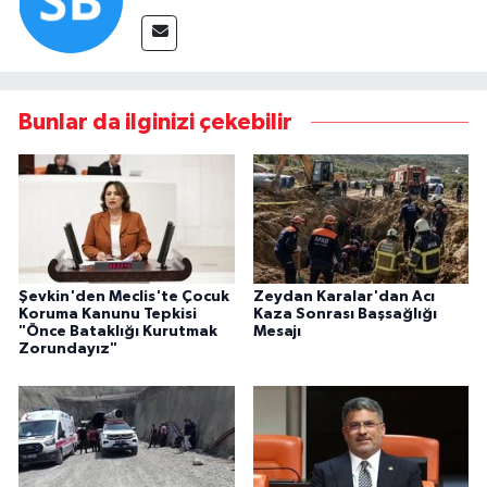
Bunlar da ilginizi çekebilir
Şevkin'den Meclis'te Çocuk
Zeydan Karalar'dan Acı
Koruma Kanunu Tepkisi
Kaza Sonrası Başsağlığı
"Önce Bataklığı Kurutmak
Mesajı
Zorundayız"