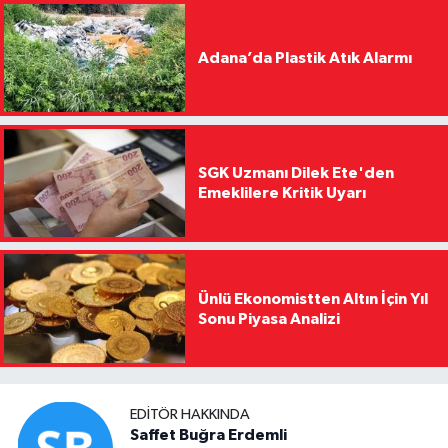
Adana’da Plastik Atık Alarmı
SGK Uzmanı Dilek Ete'den
Emeklilere Kritik Uyarı
Ünlü Ekonomistten Altın İçin Yıl
Sonu Piyasa Analizi
EDITÖR HAKKINDA
Saffet Buğra Erdemli