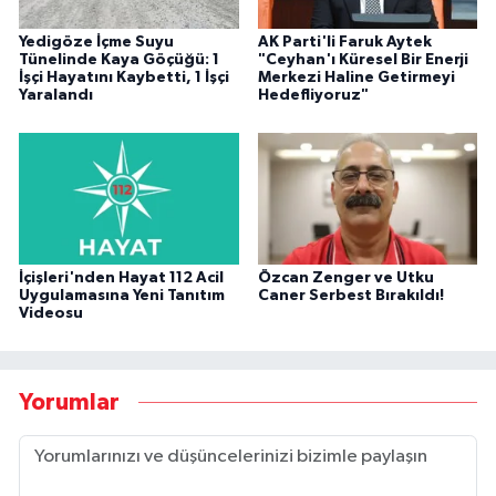
Yedigöze İçme Suyu
AK Parti'li Faruk Aytek
Tünelinde Kaya Göçüğü: 1
"Ceyhan'ı Küresel Bir Enerji
İşçi Hayatını Kaybetti, 1 İşçi
Merkezi Haline Getirmeyi
Yaralandı
Hedefliyoruz"
İçişleri'nden Hayat 112 Acil
Özcan Zenger ve Utku
Uygulamasına Yeni Tanıtım
Caner Serbest Bırakıldı!
Videosu
Yorumlar