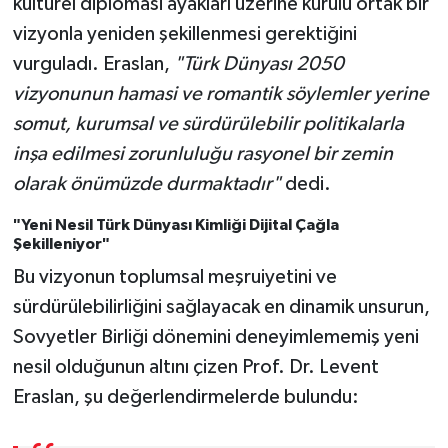
kültürel diplomasi ayakları üzerine kurulu ortak bir
vizyonla yeniden şekillenmesi gerektiğini
vurguladı. Eraslan,
"Türk Dünyası 2050
vizyonunun hamasi ve romantik söylemler yerine
somut, kurumsal ve sürdürülebilir politikalarla
inşa edilmesi zorunluluğu rasyonel bir zemin
olarak önümüzde durmaktadır"
dedi.
"Yeni Nesil Türk Dünyası Kimliği Dijital Çağla
Şekilleniyor"
Bu vizyonun toplumsal meşruiyetini ve
sürdürülebilirliğini sağlayacak en dinamik unsurun,
Sovyetler Birliği dönemini deneyimlememiş yeni
nesil olduğunun altını çizen Prof. Dr. Levent
Eraslan, şu değerlendirmelerde bulundu: