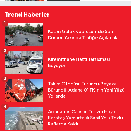
10:32
56 Yıllık Sinema Yolculuğu:
Trend Haberler
Altın Koza’nın Adana’dan Dünyaya
Uzanan Hikâyesi
1
Siyaset
Kasım Gülek Köprüsü'nde Son
10:24
Çocuklara Yönelik Yeni
Durum: Yakında Trafiğe Açılacak
Düzenleme Yasalaştı! Cezalarda
Önemli Değişiklik
2
Asayiş
Kiremithane Hattı Tartışması
10:16
Adana’da Otoyolda
Büyüyor
Akılalmaz Hırsızlık! Ardından Gelip
“Hırsız Çok” Dedi
3
Takım Otobüsü Turuncu-Beyaza
Asayiş
Büründü: Adana 01 FK'nın Yeni Yüzü
10:10
Milyonluk Arsa Kavgasında
Yollarda
Anne-Kız Yüzleşti
4
Adana'nın Çalınan Turizm Hayali:
Karataş-Yumurtalık Sahil Yolu Tozlu
Raflarda Kaldı