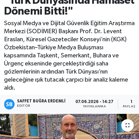
"Türk Dünyasında Hamaset
Dönemi Bitti!"
Magazin
Sosyal Medya ve Dijital Güvenlik Eğitim Araştırma
Özel
Merkezi (SODİMER) Başkanı Prof. Dr. Levent
Eraslan, Küresel Gazeteciler Konseyi’nin (KGK)
Resmi İlanlar
Özbekistan–Türkiye Medya Buluşması
kapsamında Taşkent, Semerkant, Buhara ve
Sağlık
Ürgenç ekseninde gerçekleştirdiği saha
gözlemlerinin ardından Türk Dünyası’nın
Siyaset
geleceğine ışık tutacak çarpıcı bir analiz kaleme
aldı.
Spor
SAFFET BUĞRA ERDEMLI
07.06.2026 - 14:27
1
Yaşam
EDITÖR
YAYINLANMA
PAYLAŞI
Yerel Yönetimler
Yurttan