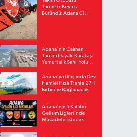
Takım Otobüsü
Turuncu-Beyaza
Büründü: Adana 01
FK'nın Yeni Yüzü
Yollarda
Adana'nın Çalınan
Turizm Hayali: Karataş-
Yumurtalık Sahil Yolu
Tozlu Raflarda Kaldı
Adana'ya Ulaşımda Dev
Hamle! Hızlı Trenle 27 İl
Birbirine Bağlanacak
Adana'nın 5 Kulübü
Gelişim Ligleri'nde
Mücadele Edecek