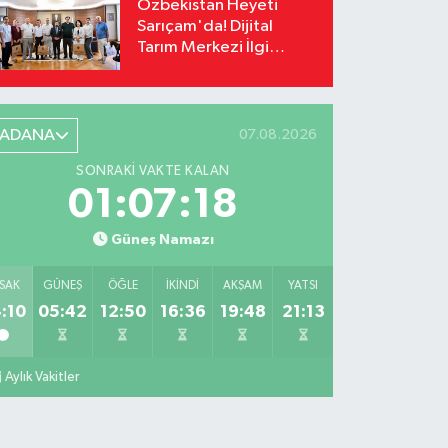
Özbekistan Heyeti
Sarıçam'da! Dijital
Tarım Merkezi İlgi
Odağı Oldu
ADANA
07.08.2026
SONRAKI VAKTE KALAN
01:07:17
Güneş Namazı
SAK
GÜNEŞ
ÖĞLE
İKINDI
AKŞAM
YATSI
:10
05:42
12:50
16:36
19:48
21:13
Aylık Vakitler