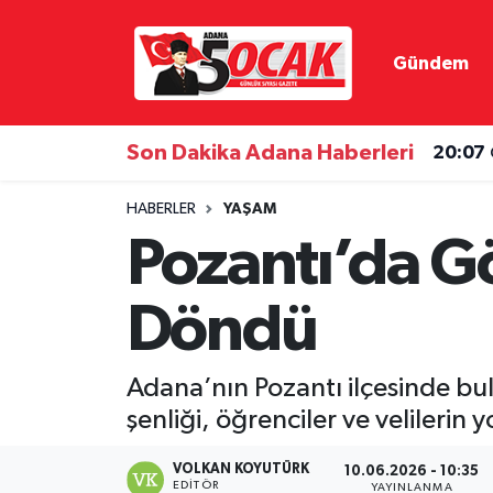
Gündem
Asayiş
Hava Durumu
Bilim & Teknoloji
Trafik Durumu
Son Dakika Adana Haberleri
20:07
Çevre
Süper Lig Puan Durumu ve Fikstür
HABERLER
YAŞAM
Pozantı’da 
Dünya
Tüm Manşetler
Döndü
Eğitim
Son Dakika Haberleri
Ekonomi
Haber Arşivi
Adana’nın Pozantı ilçesinde b
şenliği, öğrenciler ve velilerin
Gündem
VOLKAN KOYUTÜRK
10.06.2026 - 10:35
Haber Reklam
EDITÖR
YAYINLANMA