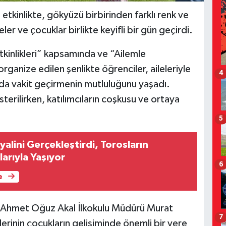
 etkinlikte, gökyüzü birbirinden farklı renk ve
ler ve çocuklar birlikte keyifli bir gün geçirdi.
Etkinlikleri” kapsamında ve “Ailemle
ganize edilen şenlikte öğrenciler, aileleriyle
4
da vakit geçirmenin mutluluğunu yaşadı.
sterilirken, katılımcıların coşkusu ve ortaya
5
yalini Gerçekleştirdi, Torosların
larıyla Yaşıyor
6
e
ez Ahmet Oğuz Akal İlkokulu Müdürü Murat
7
iklerinin çocukların gelişiminde önemli bir yere