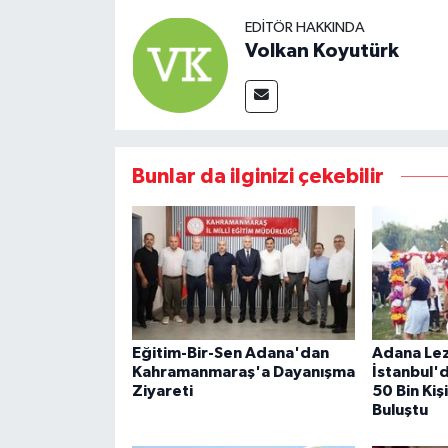
EDITÖR HAKKINDA
Volkan Koyutürk
Bunlar da ilginizi çekebilir
Eğitim-Bir-Sen Adana'dan
Adana Lez
Kahramanmaraş'a Dayanışma
İstanbul'
Ziyareti
50 Bin Kiş
Buluştu