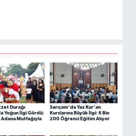
zet Durağı
Sarıçam'da Yaz Kur'an
da Yoğun İlgi Gördü:
Kurslarına Büyük İlgi: 6 Bin
i Adana Mutfağıyla
200 Öğrenci Eğitim Alıyor