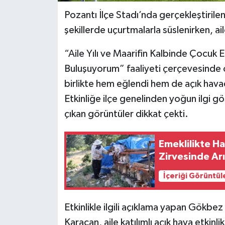
Pozantı İlçe Stadı’nda gerçekleştirilen
şekillerde uçurtmalarla süslenirken, aile
“Aile Yılı ve Maarifin Kalbinde Çocuk 
Buluşuyorum” faaliyeti çerçevesinde or
birlikte hem eğlendi hem de açık hava
Etkinliğe ilçe genelinden yoğun ilgi gö
çıkan görüntüler dikkat çekti.
Emeklilikte Ha
Zirvesinde Arı
İçeriği Görüntül
Etkinlikle ilgili açıklama yapan Gökb
Karacan, aile katılımlı açık hava etkinl