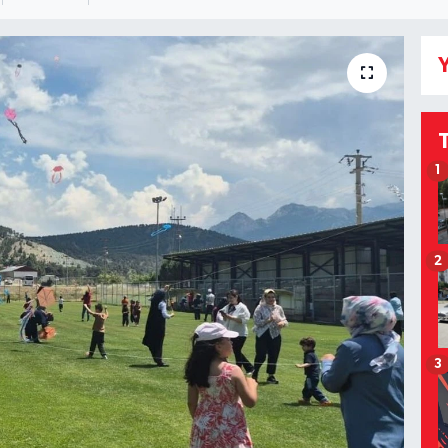
Y
1
2
3