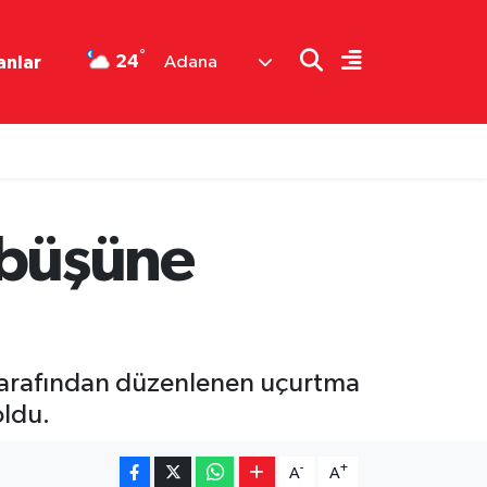
°
24
anlar
Adana
mbüşüne
tarafından düzenlenen uçurtma
oldu.
-
+
A
A