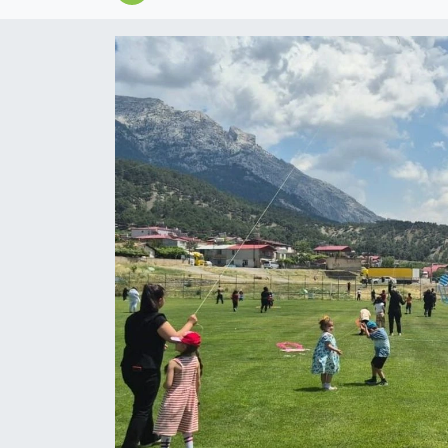
Magazin
Özel
Resmi İlanlar
Sağlık
Siyaset
Spor
Yaşam
Yerel Yönetimler
Yurttan