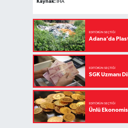
Kaynak:
İHA
EDITÖRÜN SEÇTIĞI
Adana’da Plast
EDITÖRÜN SEÇTIĞI
SGK Uzmanı Dil
EDITÖRÜN SEÇTIĞI
Ünlü Ekonomistt