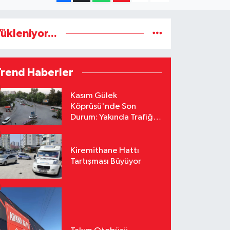
ükleniyor...
Trend Haberler
Kasım Gülek
Köprüsü'nde Son
Durum: Yakında Trafiğe
Açılacak
Kiremithane Hattı
Tartışması Büyüyor