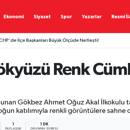
Ekonomi
Siyaset
Spor
Yazarlar
Resmi İl
CHP'de İlçe Başkanları Büyük Ölçüde Netleşti!
Gökyüzü Renk Cü
ulunan Gökbez Ahmet Oğuz Akal İlkokulu 
 yoğun katılımıyla renkli görüntülere sahne 
1
1 DK
PAYLAŞIM
OKUNMA SÜRESI