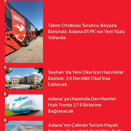
3
Takım Otobüsü Turuncu-Beyaza
Büründü: Adana 01 FK'nın Yeni Yüzü
Yollarda
4
Seyhan'da Yeni Okul İçin Hazırlıklar
Başladı: 24 Derslikli Okul İnşa
Edilecek
5
Adana'ya Ulaşımda Dev Hamle!
Hızlı Trenle 27 İl Birbirine
Bağlanacak
6
Adana'nın Çalınan Turizm Hayali: