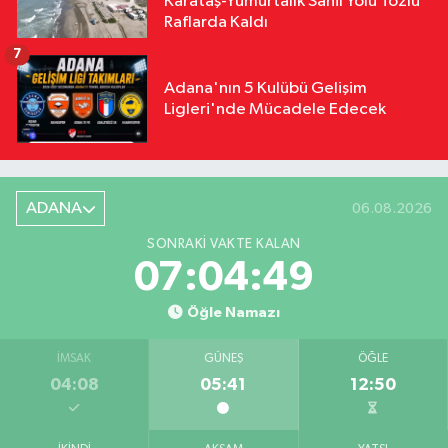
Karataş-Yumurtalık Sahil Yolu Tozlu
Raflarda Kaldı
7
Adana'nın 5 Kulübü Gelişim
Ligleri'nde Mücadele Edecek
ADANA
06.08.2026
SONRAKI VAKTE KALAN
07:04:48
Öğle Namazı
İMSAK
GÜNEŞ
ÖĞLE
04:08
05:41
12:50