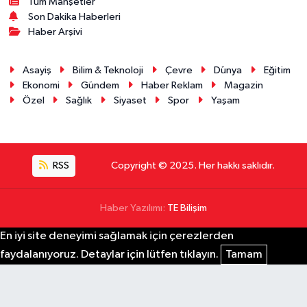
Tüm Manşetler
Son Dakika Haberleri
Haber Arşivi
Asayiş
Bilim & Teknoloji
Çevre
Dünya
Eğitim
Ekonomi
Gündem
Haber Reklam
Magazin
Özel
Sağlık
Siyaset
Spor
Yaşam
RSS
Copyright © 2025. Her hakkı saklıdır.
Haber Yazılımı:
TE Bilişim
En iyi site deneyimi sağlamak için çerezlerden
faydalanıyoruz. Detaylar için lütfen tıklayın.
Tamam