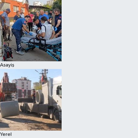
Asayiş
Yerel