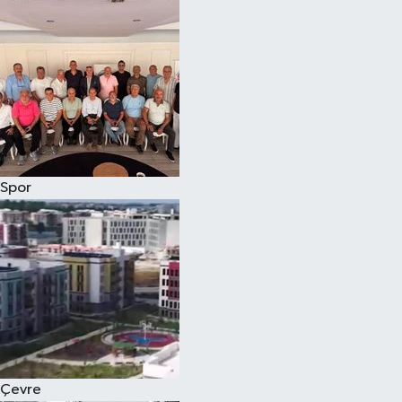
Magazin
Özel
Resmi İlanlar
Sağlık
Spor
Siyaset
Spor
Yaşam
Yerel Yönetimler
Çevre
Yurttan