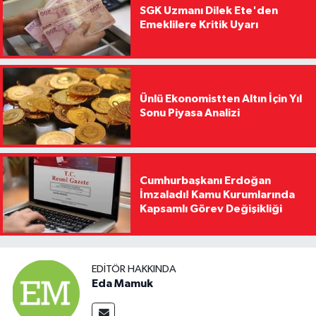
SGK Uzmanı Dilek Ete'den
Emeklilere Kritik Uyarı
Ünlü Ekonomistten Altın İçin Yıl
Sonu Piyasa Analizi
Cumhurbaşkanı Erdoğan
İmzaladı! Kamu Kurumlarında
Kapsamlı Görev Değişikliği
EDITÖR HAKKINDA
Eda Mamuk