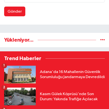
Gönder
Yükleniyor...
Trend Haberler
1
Adana'da 16 Mahallenin Güvenlik
Sorumluluğu Jandarmaya Devredildi
2
Kasım Gülek Köprüsü'nde Son
Durum: Yakında Trafiğe Açılacak