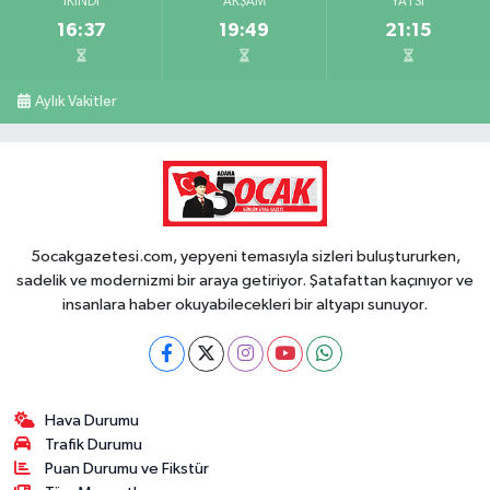
İKINDI
AKŞAM
YATSI
16:37
19:49
21:15
Aylık Vakitler
5ocakgazetesi.com, yepyeni temasıyla sizleri buluştururken,
sadelik ve modernizmi bir araya getiriyor. Şatafattan kaçınıyor ve
insanlara haber okuyabilecekleri bir altyapı sunuyor.
Hava Durumu
Trafik Durumu
Puan Durumu ve Fikstür