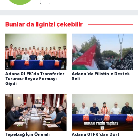
Bunlar da ilginizi çekebilir
Adana 01 FK'da Transferler
Adana'da Filistin'e Destek
Turuncu-Beyaz Formayı
Seli
Giydi
Tepebağ İçin Önemli
Adana 01 FK'dan Dört