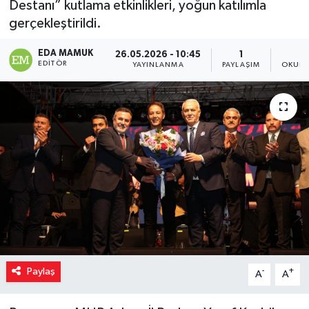
Destanı” kutlama etkinlikleri, yoğun katılımla
gerçekleştirildi.
EDA MAMUK
26.05.2026 - 10:45
1
EDITÖR
YAYINLANMA
PAYLAŞIM
OKUNM
Paylaş
-
+
A
A