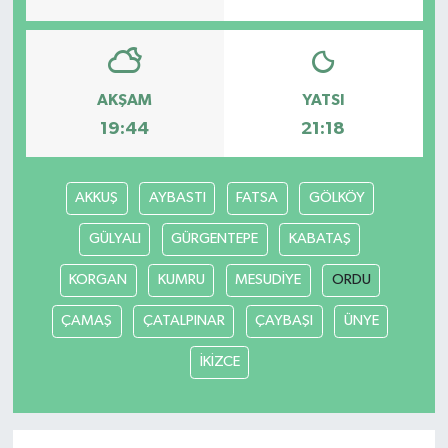
AKŞAM
YATSI
19:44
21:18
AKKUŞ
AYBASTI
FATSA
GÖLKÖY
GÜLYALI
GÜRGENTEPE
KABATAŞ
KORGAN
KUMRU
MESUDİYE
ORDU
ÇAMAŞ
ÇATALPINAR
ÇAYBAŞI
ÜNYE
İKİZCE