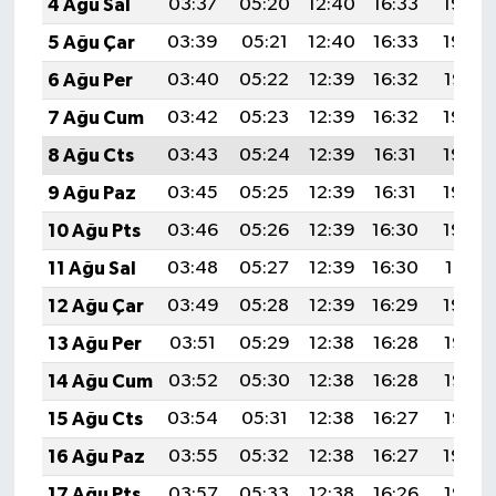
4 Ağu Sal
03:37
05:20
12:40
16:33
19:49
5 Ağu Çar
03:39
05:21
12:40
16:33
19:48
6 Ağu Per
03:40
05:22
12:39
16:32
19:47
7 Ağu Cum
03:42
05:23
12:39
16:32
19:46
8 Ağu Cts
03:43
05:24
12:39
16:31
19:44
9 Ağu Paz
03:45
05:25
12:39
16:31
19:43
10 Ağu Pts
03:46
05:26
12:39
16:30
19:42
11 Ağu Sal
03:48
05:27
12:39
16:30
19:41
12 Ağu Çar
03:49
05:28
12:39
16:29
19:39
13 Ağu Per
03:51
05:29
12:38
16:28
19:38
14 Ağu Cum
03:52
05:30
12:38
16:28
19:37
15 Ağu Cts
03:54
05:31
12:38
16:27
19:35
16 Ağu Paz
03:55
05:32
12:38
16:27
19:34
17 Ağu Pts
03:57
05:33
12:38
16:26
19:32