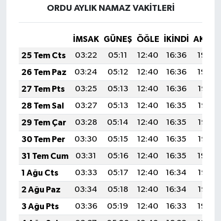
ORDU AYLIK NAMAZ VAKITLERI
İMSAK
GÜNEŞ
ÖĞLE
İKINDI
AKŞA
25 Tem Cts
03:22
05:11
12:40
16:36
19:59
26 Tem Paz
03:24
05:12
12:40
16:36
19:59
27 Tem Pts
03:25
05:13
12:40
16:36
19:58
28 Tem Sal
03:27
05:13
12:40
16:35
19:57
29 Tem Çar
03:28
05:14
12:40
16:35
19:56
30 Tem Per
03:30
05:15
12:40
16:35
19:55
31 Tem Cum
03:31
05:16
12:40
16:35
19:54
1 Ağu Cts
03:33
05:17
12:40
16:34
19:53
2 Ağu Paz
03:34
05:18
12:40
16:34
19:52
3 Ağu Pts
03:36
05:19
12:40
16:33
19:50