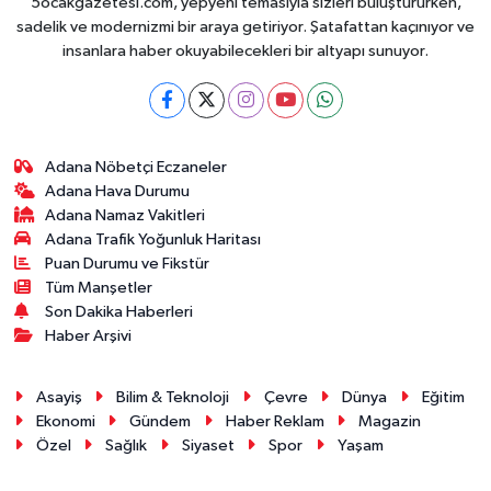
5ocakgazetesi.com, yepyeni temasıyla sizleri buluştururken,
sadelik ve modernizmi bir araya getiriyor. Şatafattan kaçınıyor ve
insanlara haber okuyabilecekleri bir altyapı sunuyor.
Adana Nöbetçi Eczaneler
Adana Hava Durumu
Adana Namaz Vakitleri
Adana Trafik Yoğunluk Haritası
Puan Durumu ve Fikstür
Tüm Manşetler
Son Dakika Haberleri
Haber Arşivi
Asayiş
Bilim & Teknoloji
Çevre
Dünya
Eğitim
Ekonomi
Gündem
Haber Reklam
Magazin
Özel
Sağlık
Siyaset
Spor
Yaşam