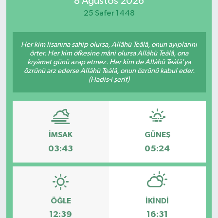
8 Ağustos 2026
25 Safer 1448
Magazin
Özel
Her kim lisanına sahip olursa, Allâhü Teâlâ, onun ayıplarını
örter. Her kim öfkesine mâni olursa Allâhü Teâlâ, ona
kıyâmet günü azap etmez. Her kim de Allâhü Teâlâ'ya
Resmi İlanlar
özrünü arz ederse Allâhü Teâlâ, onun özrünü kabul eder.
(Hadis-i şerif)
Sağlık
Siyaset
İMSAK
GÜNEŞ
Spor
03:43
05:24
Yaşam
Yerel Yönetimler
ÖĞLE
İKINDI
12:39
16:31
Yurttan