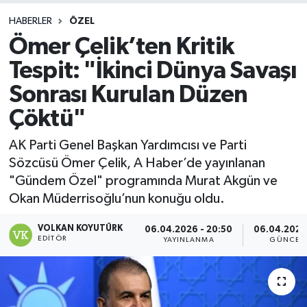
HABERLER
ÖZEL
Ömer Çelik’ten Kritik
Tespit: "İkinci Dünya Savaşı
Sonrası Kurulan Düzen
Çöktü"
AK Parti Genel Başkan Yardımcısı ve Parti
Sözcüsü Ömer Çelik, A Haber’de yayınlanan
"Gündem Özel" programında Murat Akgün ve
Okan Müderrisoğlu’nun konuğu oldu.
VOLKAN KOYUTÜRK
06.04.2026 - 20:50
06.04.2026 
EDITÖR
YAYINLANMA
GÜNCEL