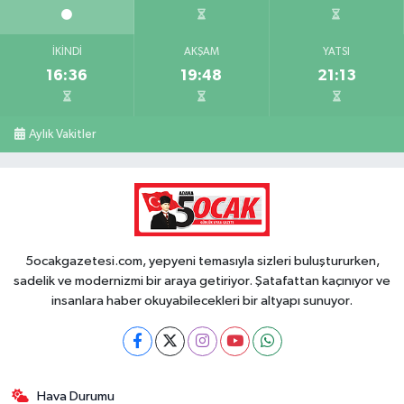
İKINDI
AKŞAM
YATSI
16:36
19:48
21:13
Aylık Vakitler
5ocakgazetesi.com, yepyeni temasıyla sizleri buluştururken,
sadelik ve modernizmi bir araya getiriyor. Şatafattan kaçınıyor ve
insanlara haber okuyabilecekleri bir altyapı sunuyor.
Hava Durumu