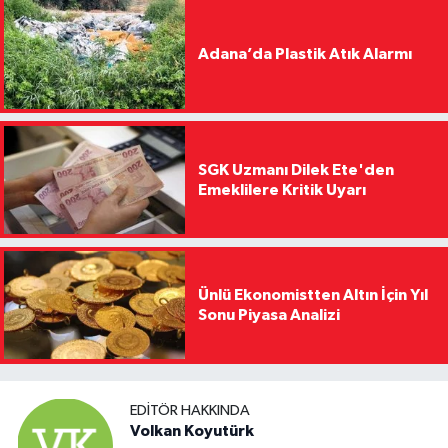
Adana’da Plastik Atık Alarmı
SGK Uzmanı Dilek Ete'den
Emeklilere Kritik Uyarı
Ünlü Ekonomistten Altın İçin Yıl
Sonu Piyasa Analizi
EDITÖR HAKKINDA
Volkan Koyutürk