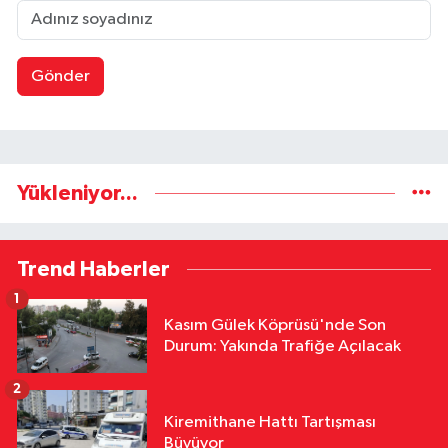
Gönder
Yükleniyor...
Trend Haberler
1
Kasım Gülek Köprüsü'nde Son
Durum: Yakında Trafiğe Açılacak
2
Kiremithane Hattı Tartışması
Büyüyor