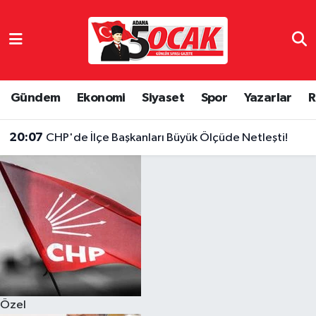
Asayiş
Hava Durumu
Bilim & Teknoloji
Trafik Durumu
Gündem
Ekonomi
Siyaset
Spor
Yazarlar
R
Çevre
Süper Lig Puan Durumu ve Fikstür
20:07
CHP'de İlçe Başkanları Büyük Ölçüde Netleşti!
Dünya
Tüm Manşetler
Eğitim
Son Dakika Haberleri
Ekonomi
Haber Arşivi
Gündem
Özel
Haber Reklam