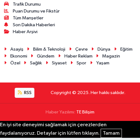
Trafik Durumu
Puan Durumu ve Fikstür
Tüm Manşetler
Son Dakika Haberleri
Haber Arşivi
Asayiş
Bilim & Teknoloji
Çevre
Dünya
Eğitim
Ekonomi
Gündem
Haber Reklam
Magazin
Özel
Sağlık
Siyaset
Spor
Yaşam
RSS
Copyright © 2025. Her hakkı saklıdır.
Haber Yazılımı:
TE Bilişim
En iyi site deneyimi sağlamak için çerezlerden
faydalanıyoruz. Detaylar için lütfen tıklayın.
Tamam