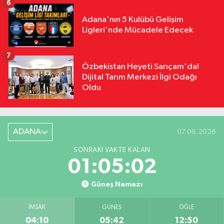
6
Adana'nın 5 Kulübü Gelişim
Ligleri'nde Mücadele Edecek
7
Özbekistan Heyeti Sarıçam'da!
Dijital Tarım Merkezi İlgi Odağı
Oldu
ADANA
07.08.2026
SONRAKI VAKTE KALAN
01:05:01
Güneş Namazı
İMSAK
GÜNEŞ
ÖĞLE
04:10
05:42
12:50