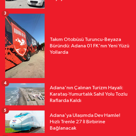
3
Takım Otobüsü Turuncu-Beyaza
Büründü: Adana 01 FK'nın Yeni Yüzü
Yollarda
4
Adana'nın Çalınan Turizm Hayali:
Karataş-Yumurtalık Sahil Yolu Tozlu
Raflarda Kaldı
5
Adana'ya Ulaşımda Dev Hamle!
Hızlı Trenle 27 İl Birbirine
Bağlanacak