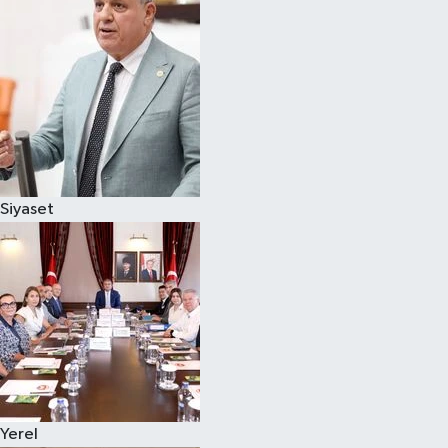
Magazin
Özel
Resmi İlanlar
Sağlık
Siyaset
Siyaset
Spor
Yaşam
Yerel Yönetimler
Yerel
Yurttan