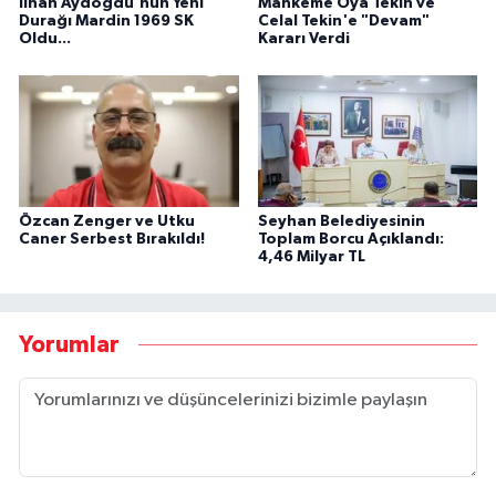
İlhan Aydoğdu'nun Yeni
Mahkeme Oya Tekin ve
Durağı Mardin 1969 SK
Celal Tekin'e "Devam"
Oldu...
Kararı Verdi
Özcan Zenger ve Utku
Seyhan Belediyesinin
Caner Serbest Bırakıldı!
Toplam Borcu Açıklandı:
4,46 Milyar TL
Yorumlar