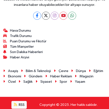
insanlara haber okuyabilecekleri bir altyapı sunuyor.
Hava Durumu
Trafik Durumu
Puan Durumu ve Fikstür
Tüm Manşetler
Son Dakika Haberleri
Haber Arşivi
Asayiş
Bilim & Teknoloji
Çevre
Dünya
Eğitim
Ekonomi
Gündem
Haber Reklam
Magazin
Özel
Sağlık
Siyaset
Spor
Yaşam
RSS
Copyright © 2025. Her hakkı saklıdır.