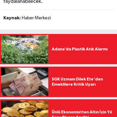
faydalanabilecek.
Kaynak:
Haber Merkezi
Adana’da Plastik Atık Alarmı
SGK Uzmanı Dilek Ete'den
Emeklilere Kritik Uyarı
Ünlü Ekonomistten Altın İçin Yıl