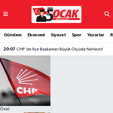
Asayiş
Hava Durumu
Bilim & Teknoloji
Trafik Durumu
Gündem
Ekonomi
Siyaset
Spor
Yazarlar
R
Çevre
Süper Lig Puan Durumu ve Fikstür
20:07
CHP'de İlçe Başkanları Büyük Ölçüde Netleşti!
Dünya
Tüm Manşetler
Eğitim
Son Dakika Haberleri
Ekonomi
Haber Arşivi
Gündem
Özel
Haber Reklam