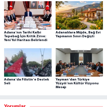
Adana'nın Tarihi Kalbi
Adanalılara Müjde, Bağ Evi
Tepebağ İçin Kritik Zirve:
Yapmanın Sınırı Değişti
Yeni Yol Haritası Belirlendi
Adana'da Filistin'e Destek
Yayman'dan Türkiye
Seli
Yüzyılı'nın Kültür Vizyonu
Mesajı
Yorumlar