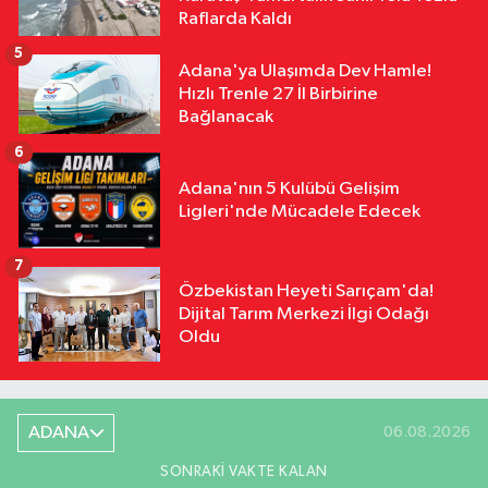
Raflarda Kaldı
5
Adana'ya Ulaşımda Dev Hamle!
Hızlı Trenle 27 İl Birbirine
Bağlanacak
6
Adana'nın 5 Kulübü Gelişim
Ligleri'nde Mücadele Edecek
7
Özbekistan Heyeti Sarıçam'da!
Dijital Tarım Merkezi İlgi Odağı
Oldu
ADANA
06.08.2026
SONRAKI VAKTE KALAN