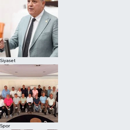
Magazin
Özel
Resmi İlanlar
Sağlık
Siyaset
Siyaset
Spor
Yaşam
Yerel Yönetimler
Spor
Yurttan