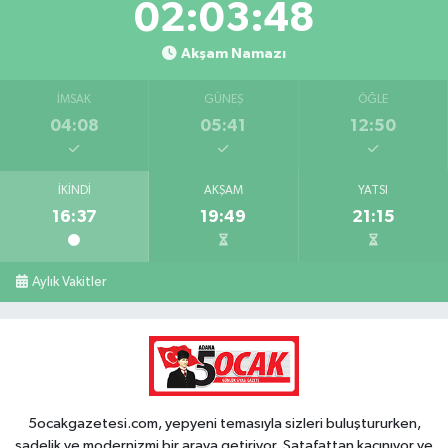
02:03:47
Akşam Namazı
İMSAK
GÜNEŞ
ÖĞLE
04:08
05:41
12:50
İKINDI
AKŞAM
YATSI
16:37
19:49
21:15
Aylık Vakitler
5ocakgazetesi.com, yepyeni temasıyla sizleri buluştururken,
sadelik ve modernizmi bir araya getiriyor. Şatafattan kaçınıyor ve