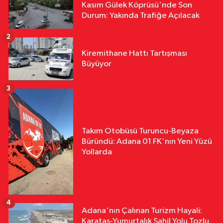
Kasım Gülek Köprüsü'nde Son
Durum: Yakında Trafiğe Açılacak
2
Kiremithane Hattı Tartışması
Büyüyor
3
Takım Otobüsü Turuncu-Beyaza
Büründü: Adana 01 FK'nın Yeni Yüzü
Yollarda
4
Adana'nın Çalınan Turizm Hayali:
Karataş-Yumurtalık Sahil Yolu Tozlu